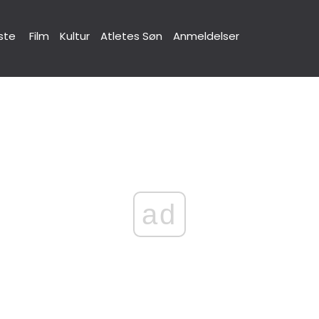
ste
Film
Kultur
Atletes Søn
Anmeldelser
ad