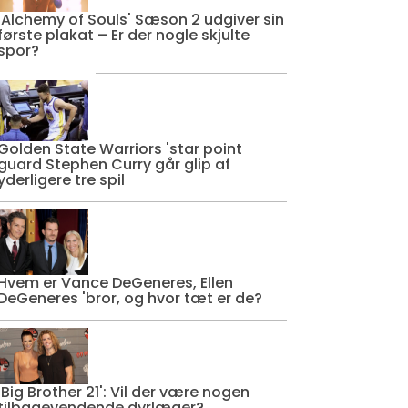
'Alchemy of Souls' Sæson 2 udgiver sin
første plakat – Er der nogle skjulte
spor?
Golden State Warriors 'star point
guard Stephen Curry går glip af
yderligere tre spil
Hvem er Vance DeGeneres, Ellen
DeGeneres 'bror, og hvor tæt er de?
'Big Brother 21': Vil der være nogen
tilbagevendende dyrlæger?