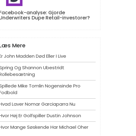
Facebook-analyse: Gjorde
Underwriters Dupe Retail-investorer?
Læs Mere
Er John Madden Død Eller I Live
Spring Og Shannon Ubestridt
Rollebesætning
Spillede Mike Tomlin Nogensinde Pro
Fodbold
Hvad Laver Nomar Garciaparra Nu
Hvor Høj Er Golfspiller Dustin Johnson
Hvor Mange Søskende Har Michael Oher