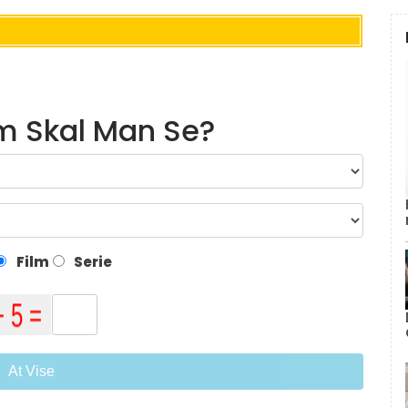
lm Skal Man Se?
Film
Serie
At Vise