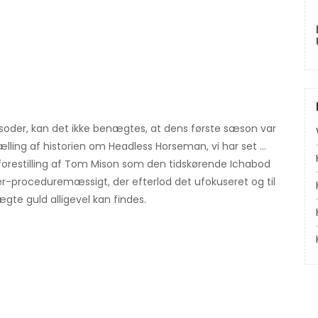
pisoder, kan det ikke benægtes, at dens første sæson var
lling af historien om Headless Horseman, vi har set ...
forestilling af Tom Mison som den tidskørende Ichabod
er-proceduremæssigt, der efterlod det ufokuseret og til
gte guld alligevel kan findes.