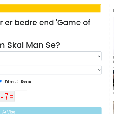
r er bedre end 'Game of
lm Skal Man Se?
Film
Serie
At Vise