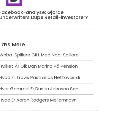
Facebook-analyse: Gjorde
Underwriters Dupe Retail-investorer?
Læs Mere
Wnba-Spillere Gift Med Nba-Spillere
Hvilket År Gik Dan Marino På Pension
Hvad Er Travis Pastranas Nettoværdi
Hvor Gammel Er Dustin Johnson Søn
Hvad Er Aaron Rodgers Mellemnavn