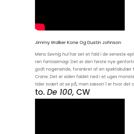
Jimmy Walker Kone Og Dustin Johnson
Mens
Søvnig hul
har set et fald i de seneste e
ren fantasimagi. Det er den første nye genfortæ
godt nogensinde, forankret af en spektakulær 
Crane. Det er siden faldet ned i et uges monst
tider svært at se på, men sæson 1 er hvor det æ
to.
De 100,
CW