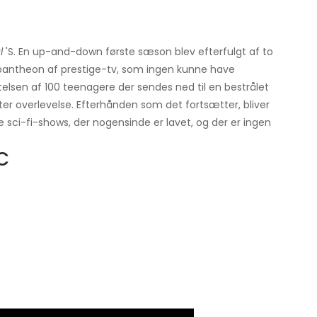
l
'S. En up-and-down første sæson blev efterfulgt af to
 pantheon af prestige-tv, som ingen kunne have
ttelsen af ​​100 teenagere der sendes ned til en bestrålet
fter overlevelse. Efterhånden som det fortsætter, bliver
 sci-fi-shows, der nogensinde er lavet, og der er ingen
C