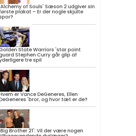
'Alchemy of Souls' Sæson 2 udgiver sin
første plakat – Er der nogle skjulte
spor?
Golden State Warriors 'star point
guard Stephen Curry går glip af
yderligere tre spil
Hvem er Vance DeGeneres, Ellen
DeGeneres 'bror, og hvor tæt er de?
'Big Brother 21': Vil der være nogen
tilbagevendende dyrlæger?