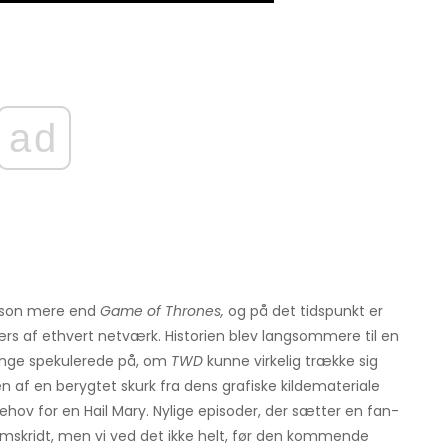
ad
sæson mere end
Game of Thrones,
og på det tidspunkt er
rs af ethvert netværk. Historien blev langsommere til en
nge spekulerede på, om
TWD
kunne virkelig trække sig
af ​​en berygtet skurk fra dens grafiske kildemateriale
behov for en Hail Mary. Nylige episoder, der sætter en fan-
fremskridt, men vi ved det ikke helt, før den kommende