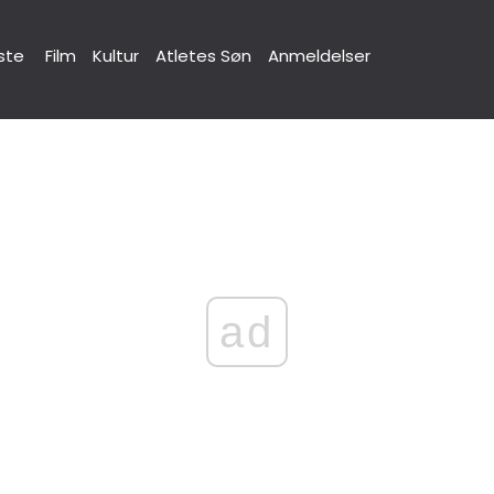
ste
Film
Kultur
Atletes Søn
Anmeldelser
ad