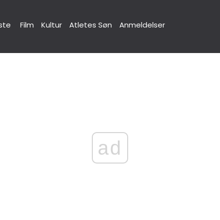
ste
Film
Kultur
Atletes Søn
Anmeldelser
ad