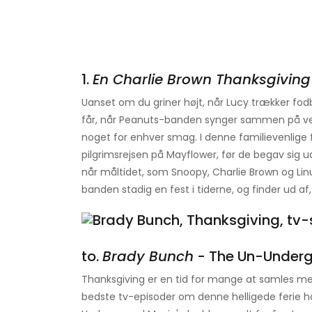
1.
En Charlie Brown Thanksgiving
Uanset om du griner højt, når Lucy trækker fodb
får, når Peanuts-banden synger sammen på vej
noget for enhver smag. I denne familievenlige
pilgrimsrejsen på Mayflower, før de begav sig ud f
når måltidet, som Snoopy, Charlie Brown og Linus p
banden stadig en fest i tiderne, og finder ud a
to.
Brady Bunch
- The Un-Underg
Thanksgiving er en tid for mange at samles med
bedste tv-episoder om denne helligede ferie har