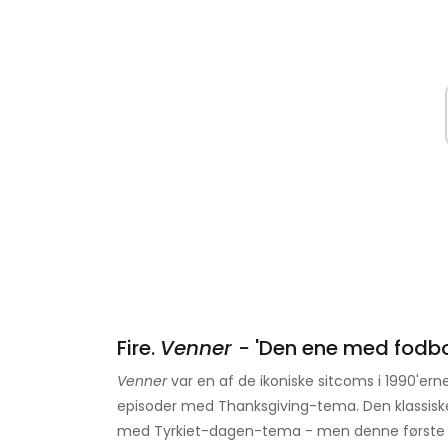
Fire.
Venner -
'Den ene med fodbo
Venner
var en af ​​de ikoniske sitcoms i 1990'ern
episoder med Thanksgiving-tema. Den klassiske
med Tyrkiet-dagen-tema - men denne første 