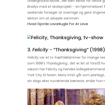
Underground Movie', der blev sendt for første g
Bradys med et skoleprojekt - en hjemmelavet fi
søskende forsøger at overtage og gøre tingene 
lektion om at arbejde sammen.
Hvad Gjorde Lavarkugle For At Leve
3.
Felicity
- “Thanksgiving” (1998
Felicity
var et tv-hæfteklammer for mange teen
som 1998's
Thanksgiving
, det er let at forstå h
sæson har Felicity og hendes kollegekammerater
York City til ferien. Mens intet går som planlag
sin slags ekss nuværende kæreste, ender hun m