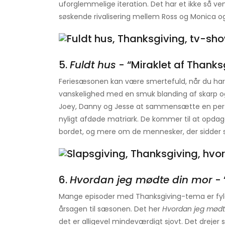
uforglemmelige iteration. Det har et ikke så ve
søskende rivalisering mellem Ross og Monica og 
5.
Fuldt hus
- “Miraklet af Thanks
Feriesæsonen kan være smertefuld, når du ha
vanskelighed med en smuk blanding af skarp o
Joey, Danny og Jesse at sammensætte en perf
nyligt afdøde matriark. De kommer til at opdag
bordet, og mere om de mennesker, der sidde
6.
Hvordan jeg mødte din mor
- 
Mange episoder med Thanksgiving-tema er fyl
årsagen til sæsonen. Det her
Hvordan jeg mødt
det er alligevel mindeværdigt sjovt. Det dreje