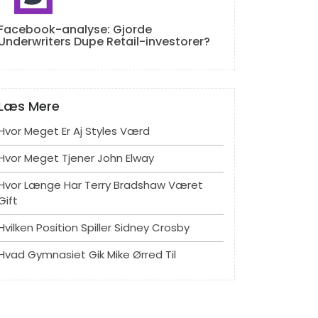
Facebook-analyse: Gjorde
Underwriters Dupe Retail-investorer?
Læs Mere
Hvor Meget Er Aj Styles Værd
Hvor Meget Tjener John Elway
Hvor Længe Har Terry Bradshaw Været
Gift
Hvilken Position Spiller Sidney Crosby
Hvad Gymnasiet Gik Mike Ørred Til