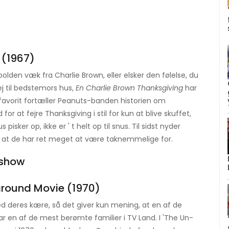
(1967)
olden væk fra Charlie Brown, eller elsker den følelse, du
 til bedstemors hus,
En Charlie Brown Thanksgiving
har
 favorit fortæller Peanuts-banden historien om
or at fejre Thanksgiving i stil for kun at blive skuffet,
isker op, ikke er ' t helt op til snus. Til sidst nyder
f, at de har ret meget at være taknemmelige for.
round Movie (1970)
 deres kære, så det giver kun mening, at en af ​​de
 en af ​​de mest berømte familier i TV Land. I 'The Un-