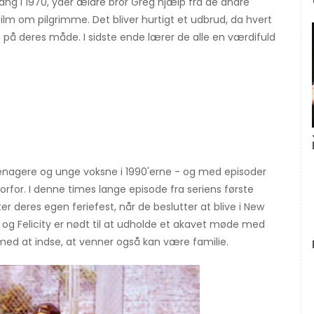
ang i 1970, yder ældre bror Greg hjælp fra de andre
lm om pilgrimme. Det bliver hurtigt et udbrud, da hvert
på deres måde. I sidste ende lærer de alle en værdifuld
)
agere og unge voksne i 1990'erne - og med episoder
vorfor. I denne times lange episode fra seriens første
 deres egen feriefest, når de beslutter at blive i New
t, og Felicity er nødt til at udholde et akavet møde med
ed at indse, at venner også kan være familie.