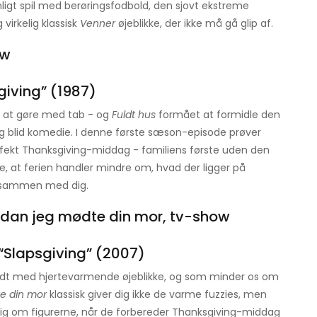
nligt spil med berøringsfodbold, den sjovt ekstreme
virkelig klassisk
Venner
øjeblikke, der ikke må gå glip af.
giving” (1987)
r at gøre med tab - og
Fuldt hus
formået at formidle den
g blid komedie. I denne første sæson-episode prøver
ekt Thanksgiving-middag - familiens første uden den
e, at ferien handler mindre om, hvad der ligger på
r sammen med dig.
“Slapsgiving” (2007)
dt med hjertevarmende øjeblikke, og som minder os om
e din mor
klassisk giver dig ikke de varme fuzzies, men
r sig om figurerne, når de forbereder Thanksgiving-middag