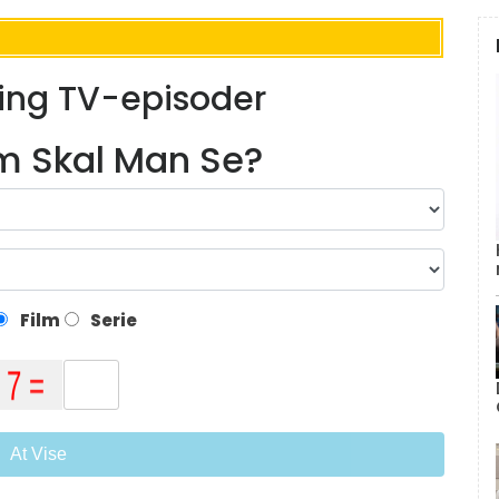
ving TV-episoder
lm Skal Man Se?
Film
Serie
At Vise