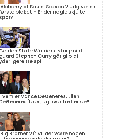
'Alchemy of Souls' Sæson 2 udgiver sin
første plakat – Er der nogle skjulte
spor?
Golden State Warriors 'star point
guard Stephen Curry går glip af
yderligere tre spil
Hvem er Vance DeGeneres, Ellen
DeGeneres 'bror, og hvor tæt er de?
'Big Brother 21': Vil der være nogen
tilbagevendende dyrlæger?