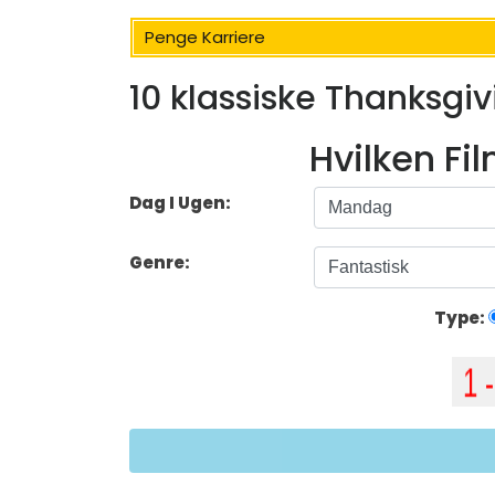
Penge Karriere
10 klassiske Thanksgi
Hvilken Fi
Dag I Ugen:
Genre:
Type: