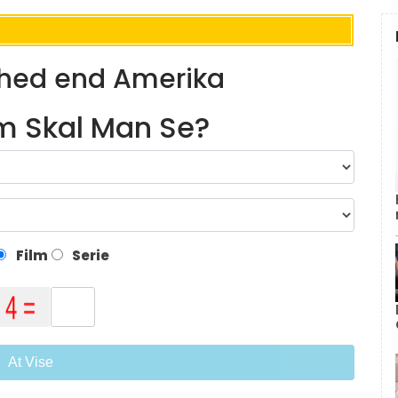
ihed end Amerika
lm Skal Man Se?
Film
Serie
At Vise