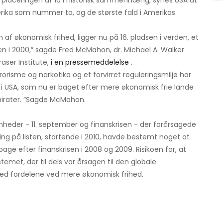
 placeringen af ​​16 i historisk sammenhæng, synes USA at
erika som nummer to, og de største fald i Amerikas
af økonomisk frihed, ligger nu på 16. pladsen i verden, et
en i 2000,” sagde Fred McMahon, dr. Michael A. Walker
aser Institute,
i en pressemeddelelse
.
orisme og narkotika og et forvirret reguleringsmiljø har
 i USA, som nu er baget efter mere økonomisk frie lande
irater. ”Sagde McMahon.
nheder - 11. september og finanskrisen - der forårsagede
ing på listen, startende i 2010, havde bestemt noget at
ge efter finanskrisen i 2008 og 2009. Risikoen for, at
emet, der til dels var årsagen til den globale
 fordelene ved mere økonomisk frihed.