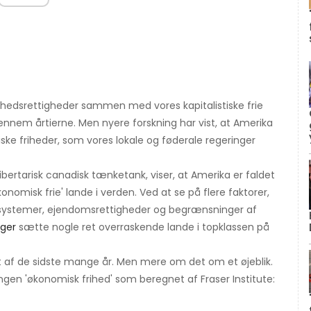
rihedsrettigheder sammen med vores kapitalistiske frie
nnem årtierne. Men nyere forskning har vist, at Amerika
iske friheder, som vores lokale og føderale regeringer
libertarisk canadisk tænketank, viser, at Amerika er faldet
onomisk frie' lande i verden. Ved at se på flere faktorer,
etssystemer, ejendomsrettigheder og begrænsninger af
nger
sætte nogle ret overraskende lande i topklassen på
et af de sidste mange år. Men mere om det om et øjeblik.
ingen 'økonomisk frihed' som beregnet af Fraser Institute: