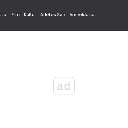
ste
Film
Kultur
Atletes Søn
Anmeldelser
ad