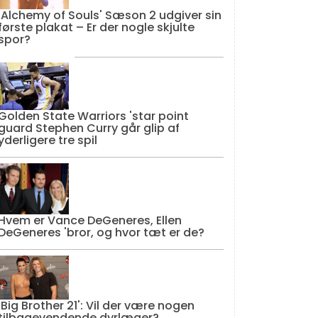
'Alchemy of Souls' Sæson 2 udgiver sin
første plakat – Er der nogle skjulte
spor?
Golden State Warriors 'star point
guard Stephen Curry går glip af
yderligere tre spil
Hvem er Vance DeGeneres, Ellen
DeGeneres 'bror, og hvor tæt er de?
'Big Brother 21': Vil der være nogen
tilbagevendende dyrlæger?