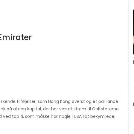
Emirater
rraskende tilføjelser, som Hong Kong øverst og et par lande
k på al den kapital, der har været strøm til Golfstaterne
ig ud ved top ti, som måske har nogle i USA lidt bekymrede: