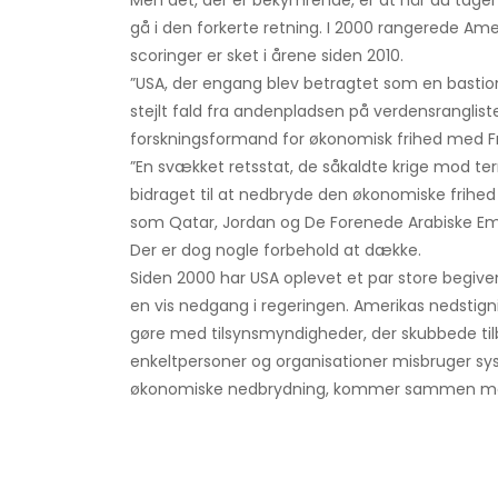
Men det, der er bekymrende, er at når du tager
gå i den forkerte retning. I 2000 rangerede Am
scoringer er sket i årene siden 2010.
”USA, der engang blev betragtet som en bastion 
stejlt fald fra andenpladsen på verdensranglist
forskningsformand for økonomisk frihed med Fr
”En svækket retsstat, de såkaldte krige mod terr
bidraget til at nedbryde den økonomiske frihed
som Qatar, Jordan og De Forenede Arabiske Em
Der er dog nogle forbehold at dække.
Siden 2000 har USA oplevet et par store begive
en vis nedgang i regeringen. Amerikas nedstign
gøre med tilsynsmyndigheder, der skubbede tilba
enkeltpersoner og organisationer misbruger syst
økonomiske nedbrydning, kommer sammen med