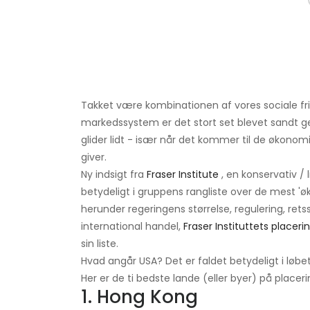
Takket være kombinationen af ​​vores sociale f
markedssystem er det stort set blevet sandt ge
glider lidt - især når det kommer til de økonom
giver.
Ny indsigt fra
Fraser Institute
, en konservativ / 
betydeligt i gruppens rangliste over de mest 'øk
herunder regeringens størrelse, regulering, r
international handel,
Fraser Instituttets placeri
sin liste.
Hvad angår USA? Det er faldet betydeligt i løb
Her er de ti bedste lande (eller byer) på placer
1. Hong Kong