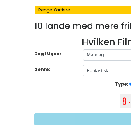
Penge Karriere
10 lande med mere fr
Hvilken Fi
Dag I Ugen:
Genre:
Type: