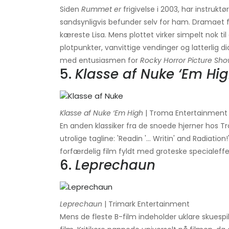
Siden
Rummet er
frigivelse i 2003, har instru
sandsynligvis befunder selv for ham. Dramaet 
kæreste Lisa. Mens plottet virker simpelt nok ti
plotpunkter, vanvittige vendinger og latterlig di
med entusiasmen for
Rocky Horror Picture Sh
5.
Klasse af Nuke ‘Em Hi
Klasse af Nuke ‘Em High
| Troma Entertainment
En anden klassiker fra de snoede hjerner hos 
utrolige tagline: 'Readin '... Writin' and Radiat
forfærdelig film fyldt med groteske specialeffekt
6.
Leprechaun
Leprechaun
| Trimark Entertainment
Mens de fleste B-film indeholder uklare skuespil