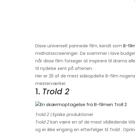
Disse universelt pannede film, kendt som
B-fil
midnatsscreeninger. De svømmer i lave budgetter
når disse film forsøger at inspirere til drama 
til nydelse sent på aftenen.
Her er 25 af de mest sideopdelte B-film nogensi
mesterværker.
1.
Trold 2
Trold 2
| Episke produktioner
Trold 2
kan være en af ​​de mest vildledende tit
og er ikke engang en efterfølger til
Trold
. Oprin