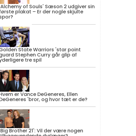
'Alchemy of Souls' Sæson 2 udgiver sin
første plakat – Er der nogle skjulte
spor?
Golden State Warriors 'star point
guard Stephen Curry går glip af
yderligere tre spil
Hvem er Vance DeGeneres, Ellen
DeGeneres 'bror, og hvor tæt er de?
'Big Brother 21': Vil der være nogen
tilbagevendende dyrlæger?