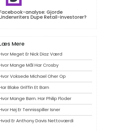
Facebook-analyse: Gjorde
Underwriters Dupe Retail-investorer?
Læs Mere
Hvor Meget Er Nick Diaz Værd
Hvor Mange Mål Har Crosby
Hvor Voksede Michael Oher Op
Har Blake Griffin Et Barn
Hvor Mange Børn. Har Philip Floder
Hvor Høj Er Tennisspiller Isner
Hvad Er Anthony Davis Nettoværdi