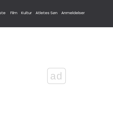
ste
Film
Kultur
Atletes Søn
Anmeldelser
ad