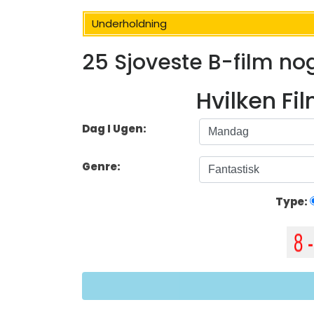
Underholdning
25 Sjoveste B-film n
Hvilken Fi
Dag I Ugen:
Genre:
Type: