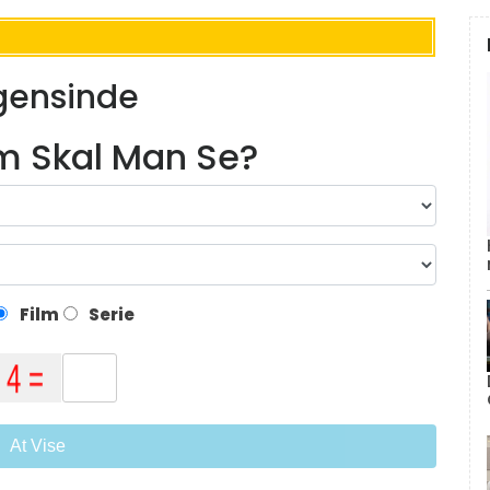
ogensinde
lm Skal Man Se?
Film
Serie
At Vise