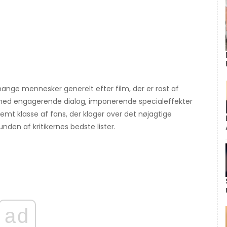
mange mennesker generelt efter film, der er rost af
film med engagerende dialog, imponerende specialeffekter
temt klasse af fans, der klager over det nøjagtige
en af ​​kritikernes bedste lister.
ad