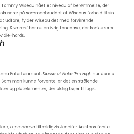
ktør Tommy Wiseau nået et niveau af berømmelse, der
fokuserer på sammenbruddet af Wiseaus forhold til sin
l at udføre, fylder Wiseau det med forvirrende
alog.
Rummet
har nu en ivrig fanebase, der konkurrerer
ow
die-hards.
gh
Troma Entertainment,
Klasse af Nuke ‘Em High
har denne
ion!' Som man kunne forvente, er det en strålende
er og plotelementer, der aldrig bøjer til logik.
lere,
Leprechaun
tilfældigvis Jennifer Anistons første