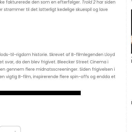
alske fakturerede den som en efterfølger.
Trold 2
har siden
r strømmer til det latterligt kedelige skuespil og lave
klods-til-rigdom historie. Skrevet af B-filmlegenden Lloyd
t svar, da den blev frigivet. Bleecker Street Cinema i
men gennem flere midnatsscreeninger. Siden frigivelsen i
en vigtig B-film, inspirerende flere spin-offs og endda et