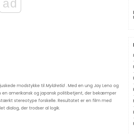
ad
sjuskede modstykke til
Myldretid
. Med en ung Jay Leno og
men en amerikansk og japansk politibetjent, der bekæmper
stærkt stereotype forskelle. Resultatet er en film med
 dialog, der trodser al logik.