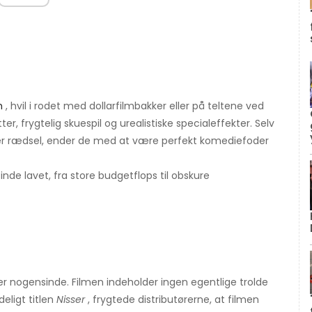
m
, hvil i rodet med dollarfilmbakker eller på teltene ved
, frygtelig skuespil og urealistiske specialeffekter. Selv
eller rædsel, ender de med at være perfekt komediefoder
nde lavet, fra store budgetflops til obskure
ler nogensinde. Filmen indeholder ingen egentlige trolde
deligt titlen
Nisser
, frygtede distributørerne, at filmen