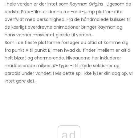
I hele verden er der intet som
Rayman Origins
. Ligesom de
bedste Pixar-film er denne run-and-jump platformtitel
overfyldt med personlighed. Fra de håndmalede kulisser til
de kærligt overdrevne animationer bringer Rayman og
hans venner masser af glæde til verden.
Som i de fleste platforme forsøger du altid at komme dig
fra punkt A til punkt B, men hvad du finder imellem er altid
helt bizart og charmerende. Niveauerne her inkluderer
madbaserede miljøer,
R-Type
-stil skyde sektioner og
paradis under vandet. Hvis dette spil ikke lyser din dag op, vil
intet gøre det.
ad