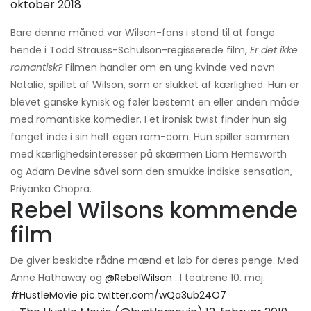
oktober 2018
Bare denne måned var Wilson-fans i stand til at fange
hende i Todd Strauss-Schulson-regisserede film,
Er det ikke
romantisk?
Filmen handler om en ung kvinde ved navn
Natalie, spillet af Wilson, som er slukket af kærlighed. Hun er
blevet ganske kynisk og føler bestemt en eller anden måde
med romantiske komedier. I et ironisk twist finder hun sig
fanget inde i sin helt egen rom-com. Hun spiller sammen
med kærlighedsinteresser på skærmen Liam Hemsworth
og Adam Devine såvel som den smukke indiske sensation,
Priyanka Chopra.
Rebel Wilsons kommende
film
De giver beskidte rådne mænd et løb for deres penge. Med
Anne Hathaway og
@RebelWilson
. I teatrene 10. maj.
#HustleMovie
pic.twitter.com/wQa3ub24O7