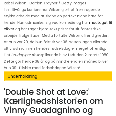
Rebel Wilson | Darrian Traynor / Getty Images
I sin 16-årige karriere har Wilson gjort et fremragende
stykke arbejde med at skabe en perfekt niche bare for
hende. Hun udmærker sig ved komedie og har
modtaget 18
nikker
og har taget hjem seks priser for sit fantastiske
arbejde. Ifølge Bauer Media fortalte Wilson offentligheden,
at hun var 29, da hun faktisk var 36. Wilson lagde allerede
alt vrøvl i ro, men hendes fødselsdag er meget offentlig.
Det
Brudepiger
skuespillerinde blev født den 2. marts 1980.
Dette gør hende 38 år og på mindre end en måned bliver
hun 39! Tillykke med fødselsdagen Wilson!
Underholdning
'Double Shot at Love:'
Kærlighedshistorien om
Vinny Guadagnino og