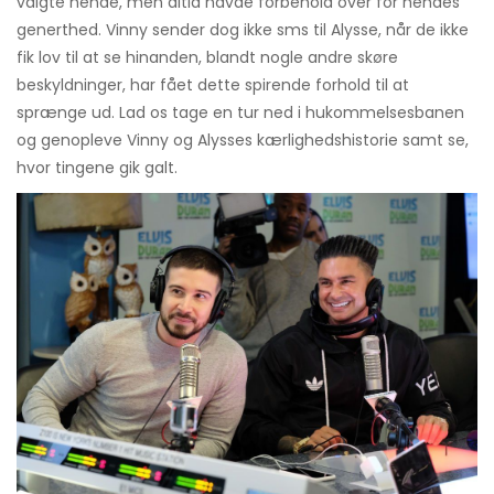
valgte hende, men altid havde forbehold over for hendes
generthed. Vinny sender dog ikke sms til Alysse, når de ikke
fik lov til at se hinanden, blandt nogle andre skøre
beskyldninger, har fået dette spirende forhold til at
sprænge ud. Lad os tage en tur ned i hukommelsesbanen
og genopleve Vinny og Alysses kærlighedshistorie samt se,
hvor tingene gik galt.