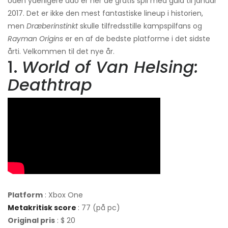
Uden yderligere ado er her de gratis spil med guld til januar
2017. Det er ikke den mest fantastiske lineup i historien,
men
Dræberinstinkt
skulle tilfredsstille kampspilfans og
Rayman Origins
er en af ​​de bedste platforme i det sidste
årti. Velkommen til det nye år.
1.
World of Van Helsing:
Deathtrap
Platform
: Xbox One
Metakritisk score
: 77 (på pc)
Original pris
: $ 20