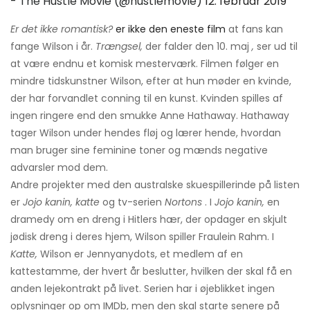
- The Hustle Movie (@hustlemovie)
12. februar 2019
Er det ikke romantisk?
er ikke den eneste film
at fans kan
fange Wilson i år.
Trængsel,
der falder den 10. maj
,
ser ud til
at være endnu et komisk mesterværk. Filmen følger en
mindre tidskunstner Wilson, efter at hun møder en kvinde,
der har forvandlet conning til en kunst. Kvinden spilles af
ingen ringere end den smukke Anne Hathaway. Hathaway
tager Wilson under hendes fløj og lærer hende, hvordan
man bruger sine feminine toner og mænds negative
advarsler mod dem.
Andre projekter med den australske skuespillerinde på listen
er
Jojo kanin, katte
og tv-serien
Nortons
. I
Jojo kanin,
en
dramedy om en dreng i Hitlers hær, der opdager en skjult
jødisk dreng i deres hjem, Wilson spiller Fraulein Rahm. I
Katte,
Wilson er Jennyanydots, et medlem af en
kattestamme, der hvert år beslutter, hvilken der skal få en
anden lejekontrakt på livet. Serien har i øjeblikket ingen
oplysninger op om IMDb, men den skal starte senere på