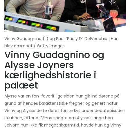
Vinny Guadagnino (L) og Paul “Pauly D” DelVecchio | Han
blev dæmpet / Getty Images
Vinny Guadagnino og
Alysse Joyners
kærlighedshistorie i
palæet
Alysse var en fan-favorit lige siden hun gik ind dørene på
grund af hendes karakteristiske fregner og genert natur.
Vinny og Alysse delte deres første kys under debutepisoden
i klubben, efter at Vinny spøgte om Alysses lange ben.
Selvom hun ikke fik meget skærmtid, havde hun og Vinny