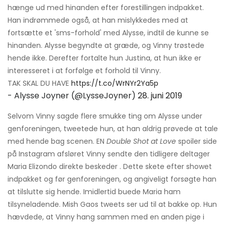
hænge ud med hinanden efter forestillingen indpakket.
Han indrømmede også, at han mislykkedes med at
fortsætte et 'sms-forhold' med Alysse, indtil de kunne se
hinanden. Alysse begyndte at græde, og Vinny trøstede
hende ikke. Derefter fortalte hun Justina, at hun ikke er
interesseret i at forfølge et forhold til Vinny.
TAK SKAL DU HAVE
https://t.co/WrNYr2Ya5p
- Alysse Joyner (@LysseJoyner)
28. juni 2019
Selvom Vinny sagde flere smukke ting om Alysse under
genforeningen, tweetede hun, at han aldrig prøvede at tale
med hende bag scenen. EN
Double Shot at Love
spoiler side
på Instagram afsløret Vinny sendte den tidligere deltager
Maria Elizondo direkte beskeder . Dette skete efter showet
indpakket og før genforeningen, og angiveligt forsøgte han
at tilslutte sig hende. Imidlertid buede Maria ham
tilsyneladende. Mish Gaos tweets ser ud til at bakke op. Hun
hævdede, at Vinny hang sammen med en anden pige i