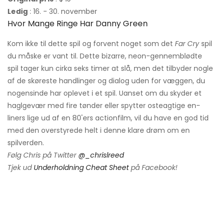
Ledig
: 16. - 30. november
Hvor Mange Ringe Har Danny Green
Kom ikke til dette spil og forvent noget som det
Far Cry
spil
du måske er vant til. Dette bizarre, neon-gennemblødte
spil tager kun cirka seks timer at slå, men det tilbyder nogle
af de skøreste handlinger og dialog uden for væggen, du
nogensinde har oplevet i et spil. Uanset om du skyder et
haglgevær med fire tønder eller spytter osteagtige en-
liners lige ud af en 80'ers actionfilm, vil du have en god tid
med den overstyrede helt i denne klare drøm om en
spilverden.
Følg Chris på Twitter
@_chrislreed
Tjek ud
Underholdning Cheat Sheet
på Facebook!