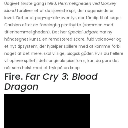
Udgivet første gang i 1990,
Hemmeligheden ved Monkey
Island
forbliver et af de sjoveste spil, der nogensinde er
lavet. Det er et peg-og-klik-eventyr, der får dig til at søge i
Caribien efter en fabelagtig piratbytte (sammen med
titlenhemmeligheden). Det her
Special udgave
har ny
håndtegnet kunst, en remastered score, fuld voiceover og
et nyt tipsystem, der hjælper spillere med at komme forbi
noget af det mere, skal vi sige,
ulogisk
gåder. Hvis du hellere
vil opleve spillet i dets originale pixelform, kan du gøre det
når som helst med et tryk på en knap.
Fire.
Far Cry 3: Blood
Dragon