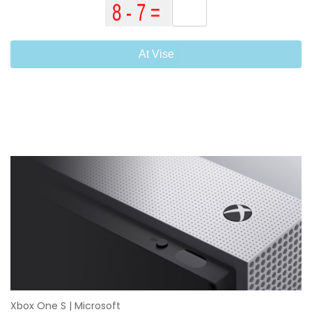
At Vise
Xbox One S | Microsoft