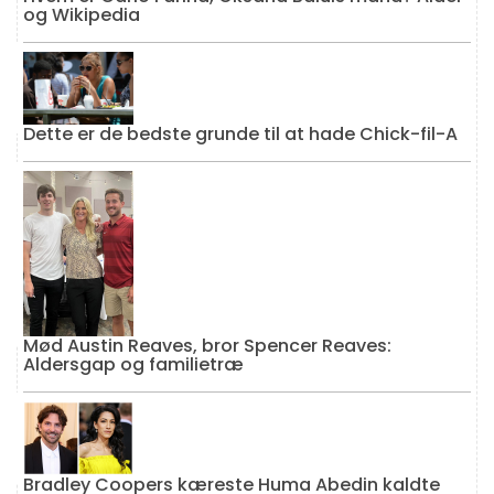
og Wikipedia
Dette er de bedste grunde til at hade Chick-fil-A
Mød Austin Reaves, bror Spencer Reaves:
Aldersgap og familietræ
Bradley Coopers kæreste Huma Abedin kaldte