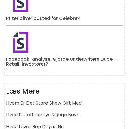
Pfizer bliver busted for Celebrex
Facebook-analyse: Gjorde Underwriters Dupe
Retail-investorer?
Læs Mere
Hvem Er Det Store Show Gift Med
Hvad Er Jeff Hardys Rigtige Navn
Hvad Laver Ron Dayne Nu