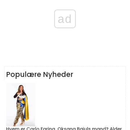
ad
Populære Nyheder
Hvem er Carlo Farina, Oksana Baiuls mand? Alder