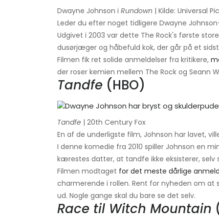
Dwayne Johnson i
Rundown
| Kilde: Universal Pi
Leder du efter noget tidligere Dwayne Johnson
Udgivet i 2003 var dette The Rock's første store
dusørjæger og håbefuld kok, der går på et sids
Filmen fik ret solide anmeldelser fra kritikere,
me
der roser kemien mellem The Rock og Seann Will
Tandfe
(HBO)
Tandfe
| 20th Century Fox
En af de underligste film, Johnson har lavet, vill
I denne komedie fra 2010 spiller Johnson en mind
kærestes datter, at tandfe ikke eksisterer, selv 
Filmen modtaget
for det meste dårlige anmeld
charmerende i rollen. Rent for nyheden om at 
ud. Nogle gange skal du bare se det selv.
Race til Witch Mountain