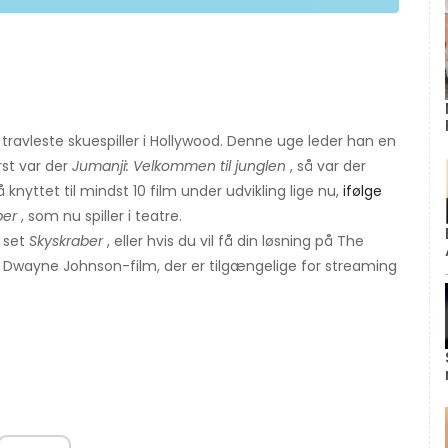
ravleste skuespiller i Hollywood. Denne uge leder han en
rst var der
Jumanji: Velkommen til junglen
, så var der
 knyttet til mindst 10 film under udvikling lige nu,
ifølge
ber
, som nu spiller i teatre.
e set
Skyskraber
, eller hvis du vil få din løsning på The
le Dwayne Johnson-film, der er tilgængelige for streaming