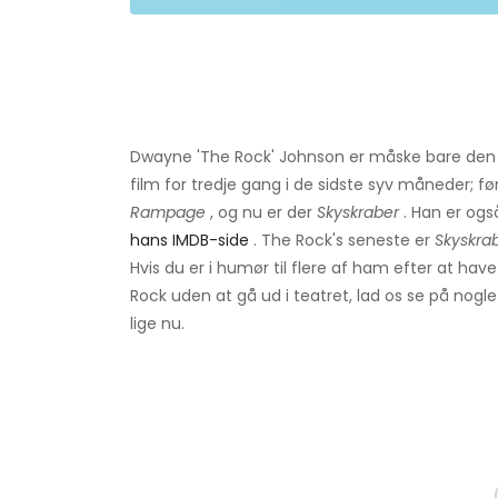
Dwayne 'The Rock' Johnson er måske bare den t
film for tredje gang i de sidste syv måneder; fø
Rampage
, og nu er der
Skyskraber
. Han er også
hans IMDB-side
. The Rock's seneste er
Skyskra
Hvis du er i humør til flere af ham efter at hav
Rock uden at gå ud i teatret, lad os se på nog
lige nu.