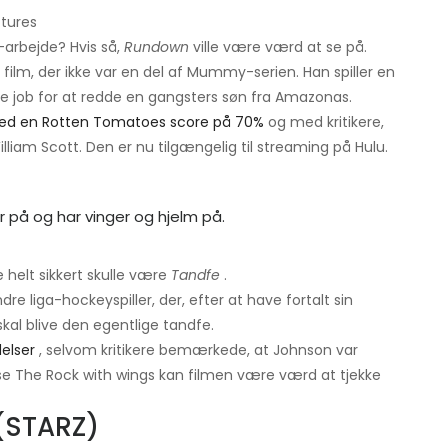
ctures
-arbejde? Hvis så,
Rundown
ville være værd at se på.
 film, der ikke var en del af Mummy-serien. Han spiller en
te job for at redde en gangsters søn fra Amazonas.
d en Rotten Tomatoes score på 70%
og med kritikere,
iam Scott. Den er nu tilgængelig til streaming på Hulu.
e helt sikkert skulle være
Tandfe
.
re liga-hockeyspiller, der, efter at have fortalt sin
skal blive den egentlige tandfe.
elser
, selvom kritikere bemærkede, at Johnson var
se The Rock with wings kan filmen være værd at tjekke
(STARZ)