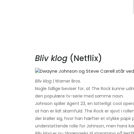
Bliv klog
(Netflix)
Bliv klog
| Warner Bros.
Nogle tidlige beviser for, at The Rock kunne 
den populære tv-serie med samme navn.
Johnson spiller Agent 23, en latterligt cool oper
at han er lidt skamfuld. The Rock er sjovt i rol
der krøller sig, hvor han hæfter et stykke papir
understøttende rolle for Johnson, men hans k
Bliv klog
er nu tilgængelig til streaming på Netfli