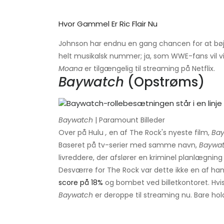
Hvor Gammel Er Ric Flair Nu
Johnson har endnu en gang chancen for at bøje
helt musikalsk nummer; ja, som WWE-fans vil vi
Moana
er tilgængelig til streaming på Netflix.
Baywatch
(Opstrøms)
Baywatch
| Paramount Billeder
Over på Hulu
,
en af ​​The Rock's nyeste film,
Ba
Baseret på tv-serier med samme navn,
Baywa
livreddere, der afslører en kriminel planlægning 
Desværre for The Rock var dette ikke en af ​​h
score på 18%
og bombet ved billetkontoret. Hvis
Baywatch
er deroppe til streaming nu. Bare hol