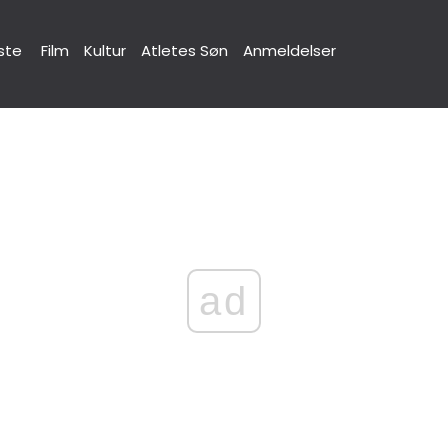
ste
Film
Kultur
Atletes Søn
Anmeldelser
ad