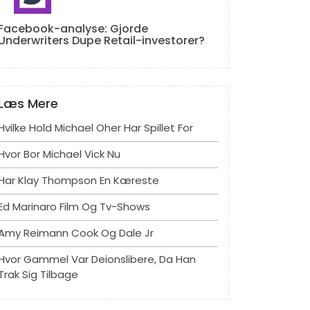
Facebook-analyse: Gjorde
Underwriters Dupe Retail-investorer?
Læs Mere
Hvilke Hold Michael Oher Har Spillet For
Hvor Bor Michael Vick Nu
Har Klay Thompson En Kæreste
Ed Marinaro Film Og Tv-Shows
Amy Reimann Cook Og Dale Jr
Hvor Gammel Var Deionslibere, Da Han
Trak Sig Tilbage