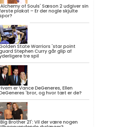
'Alchemy of Souls' Sæson 2 udgiver sin
første plakat – Er der nogle skjulte
spor?
Golden State Warriors 'star point
guard Stephen Curry går glip af
yderligere tre spil
Hvem er Vance DeGeneres, Ellen
DeGeneres 'bror, og hvor tæt er de?
'Big Brother 21': Vil der være nogen
tilbagevendende dyrlæger?