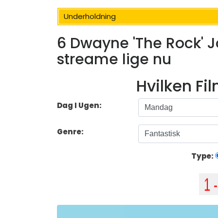
Underholdning
6 Dwayne 'The Rock' J
streame lige nu
Hvilken Fi
Dag I Ugen:
Genre:
Type: