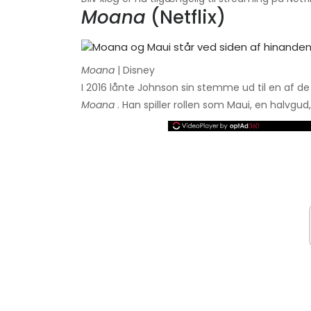
Moana
(Netflix)
Moana
| Disney
I 2016 lånte Johnson sin stemme ud til en af ​
Moana
. Han spiller rollen som Maui, en halvg