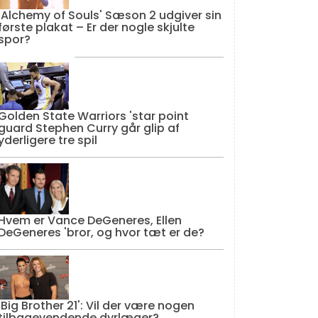
'Alchemy of Souls' Sæson 2 udgiver sin
første plakat – Er der nogle skjulte
spor?
Golden State Warriors 'star point
guard Stephen Curry går glip af
yderligere tre spil
Hvem er Vance DeGeneres, Ellen
DeGeneres 'bror, og hvor tæt er de?
'Big Brother 21': Vil der være nogen
tilbagevendende dyrlæger?