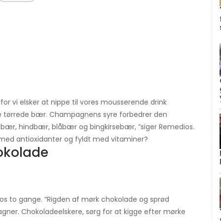
or vi elsker at nippe til vores mousserende drink
 tørrede bær. Champagnens syre forbedrer den
ebær, hindbær, blåbær og bingkirsebær, ”siger Remedios.
t med antioxidanter og fyldt med vitaminer?
okolade
s to gange. “Rigden af ​​mørk chokolade og sprød
gner. Chokoladeelskere, sørg for at kigge efter mørke