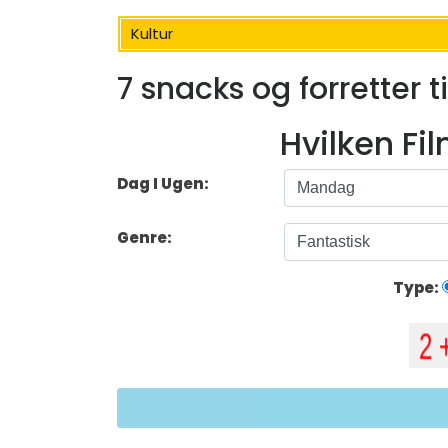
Kultur
7 snacks og forretter
Hvilken Fi
Dag I Ugen:
Genre:
Type: