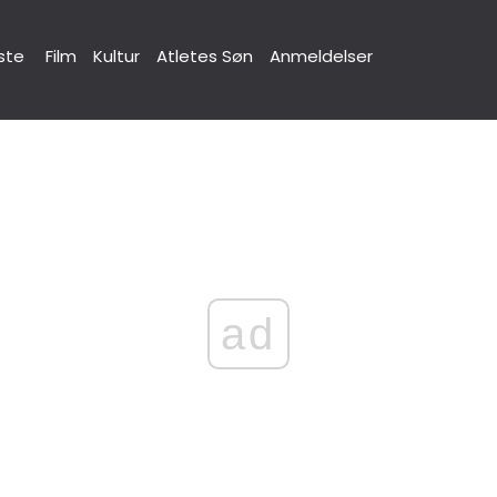
ste
Film
Kultur
Atletes Søn
Anmeldelser
ad