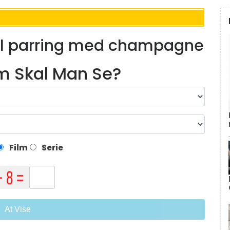
 til parring med champagne
lm Skal Man Se?
Film
Serie
At Vise