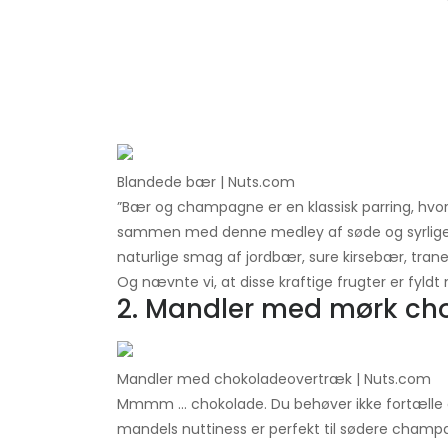
Blandede bær | Nuts.com
”Bær og champagne er en klassisk parring, hvorf
sammen med denne medley af søde og syrlige
naturlige smag af jordbær, sure kirsebær, tran
Og nævnte vi, at disse kraftige frugter er fyld
2. Mandler med mørk ch
Mandler med chokoladeovertræk | Nuts.com
Mmmm ... chokolade. Du behøver ikke fortælle o
mandels nuttiness er perfekt til sødere champa