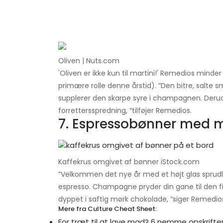
Oliven | Nuts.com
'Oliven er ikke kun til martini!' Remedios min
primære rolle denne årstid). ”Den bitre, salte
supplerer den skarpe syre i champagnen. Derudo
forrettersspredning, ”tilføjer Remedios.
7. Espressobønner med 
Kaffekrus omgivet af bønner iStock.com
”Velkommen det nye år med et højt glas sprudl
espresso. Champagne pryder din gane til den 
dyppet i saftig mørk chokolade, ”siger Remedi
Mere fra Culture Cheat Sheet:
For træt til at lave mad? 6 nemme opskrifter 