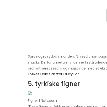
Sæt noget sydpå i munden: “En sød champagne k
snacks. Derfor anbefaler vi denne festtiltalende
aromatiseret sesam og majspinde med et ekstr
Hvilket Hold Sætter Curry For
5. tyrkiske figner
Figner | Nuts.com
”Disse figner er fyldige og fugtige med den he