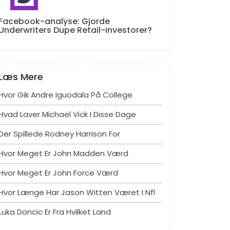
Facebook-analyse: Gjorde
Underwriters Dupe Retail-investorer?
Læs Mere
Hvor Gik Andre Iguodala På College
Hvad Laver Michael Vick I Disse Dage
Der Spillede Rodney Harrison For
Hvor Meget Er John Madden Værd
Hvor Meget Er John Force Værd
Hvor Længe Har Jason Witten Været I Nfl
Luka Doncic Er Fra Hvilket Land