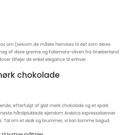
der os om (selvom de måske henvises til det som deres
 smag af disse grønne og Kalamata-oliven fra Grækenland
ver tilføjer de enkel elegance til enhver
mørk chokolade
ende, efterfulgt af glat mørk chokolade og et spark
fineste håndplukkede ejendom Arabica espressobønner
os. Tal om et skak og brummer, vi kan komme bagud.
til hurtige måltider