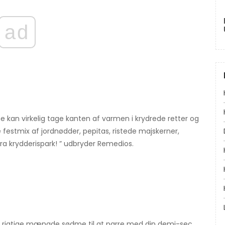
ad
an virkelig tage kanten af ​​varmen i krydrede retter og
 festmix af jordnødder, pepitas, ristede majskerner,
a krydderispark! ” udbryder Remedios.
lt rigtige mængde sødme til at parre med din demi-sec.