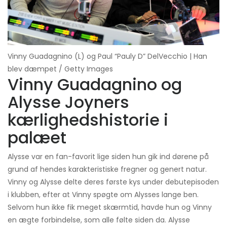
Vinny Guadagnino (L) og Paul “Pauly D” DelVecchio | Han
blev dæmpet / Getty Images
Vinny Guadagnino og
Alysse Joyners
kærlighedshistorie i
palæet
Alysse var en fan-favorit lige siden hun gik ind dørene på
grund af hendes karakteristiske fregner og genert natur.
Vinny og Alysse delte deres første kys under debutepisoden
i klubben, efter at Vinny spøgte om Alysses lange ben.
Selvom hun ikke fik meget skærmtid, havde hun og Vinny
en ægte forbindelse, som alle følte siden da. Alysse