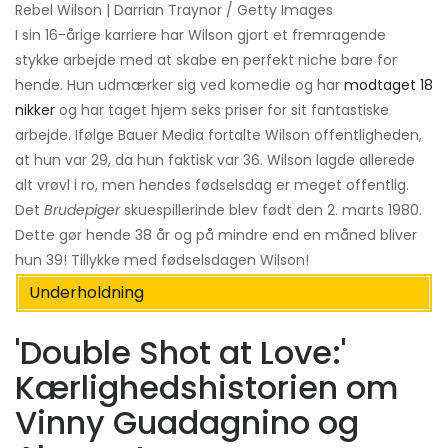
Rebel Wilson | Darrian Traynor / Getty Images
I sin 16-årige karriere har Wilson gjort et fremragende
stykke arbejde med at skabe en perfekt niche bare for
hende. Hun udmærker sig ved komedie og har
modtaget 18
nikker
og har taget hjem seks priser for sit fantastiske
arbejde. Ifølge Bauer Media fortalte Wilson offentligheden,
at hun var 29, da hun faktisk var 36. Wilson lagde allerede
alt vrøvl i ro, men hendes fødselsdag er meget offentlig.
Det
Brudepiger
skuespillerinde blev født den 2. marts 1980.
Dette gør hende 38 år og på mindre end en måned bliver
hun 39! Tillykke med fødselsdagen Wilson!
Underholdning
'Double Shot at Love:'
Kærlighedshistorien om
Vinny Guadagnino og