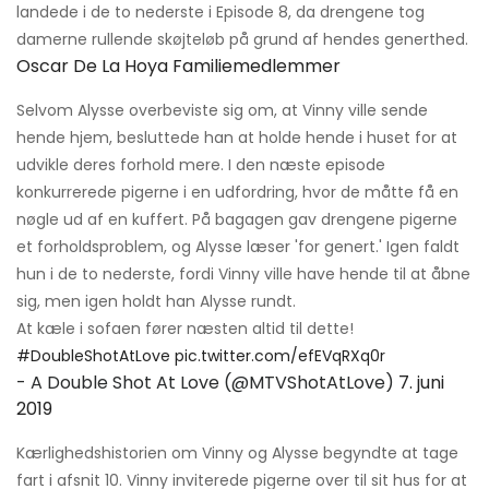
landede i de to nederste i Episode 8, da drengene tog
damerne rullende skøjteløb på grund af hendes generthed.
Oscar De La Hoya Familiemedlemmer
Selvom Alysse overbeviste sig om, at Vinny ville sende
hende hjem, besluttede han at holde hende i huset for at
udvikle deres forhold mere. I den næste episode
konkurrerede pigerne i en udfordring, hvor de måtte få en
nøgle ud af en kuffert. På bagagen gav drengene pigerne
et forholdsproblem, og Alysse læser 'for genert.' Igen faldt
hun i de to nederste, fordi Vinny ville have hende til at åbne
sig, men igen holdt han Alysse rundt.
At kæle i sofaen fører næsten altid til dette!
#DoubleShotAtLove
pic.twitter.com/efEVqRXq0r
- A Double Shot At Love (@MTVShotAtLove)
7. juni
2019
Kærlighedshistorien om Vinny og Alysse begyndte at tage
fart i afsnit 10. Vinny inviterede pigerne over til sit hus for at