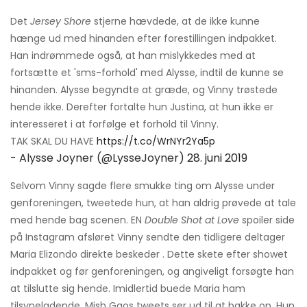
Det
Jersey Shore
stjerne hævdede, at de ikke kunne
hænge ud med hinanden efter forestillingen indpakket.
Han indrømmede også, at han mislykkedes med at
fortsætte et 'sms-forhold' med Alysse, indtil de kunne se
hinanden. Alysse begyndte at græde, og Vinny trøstede
hende ikke. Derefter fortalte hun Justina, at hun ikke er
interesseret i at forfølge et forhold til Vinny.
TAK SKAL DU HAVE
https://t.co/WrNYr2Ya5p
- Alysse Joyner (@LysseJoyner)
28. juni 2019
Selvom Vinny sagde flere smukke ting om Alysse under
genforeningen, tweetede hun, at han aldrig prøvede at tale
med hende bag scenen. EN
Double Shot at Love
spoiler side
på Instagram afsløret Vinny sendte den tidligere deltager
Maria Elizondo direkte beskeder . Dette skete efter showet
indpakket og før genforeningen, og angiveligt forsøgte han
at tilslutte sig hende. Imidlertid buede Maria ham
tilsyneladende. Mish Gaos tweets ser ud til at bakke op. Hun