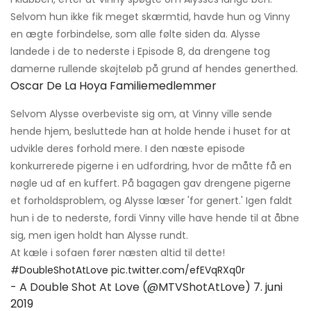
Selvom hun ikke fik meget skærmtid, havde hun og Vinny
en ægte forbindelse, som alle følte siden da. Alysse
landede i de to nederste i Episode 8, da drengene tog
damerne rullende skøjteløb på grund af hendes generthed.
Oscar De La Hoya Familiemedlemmer
Selvom Alysse overbeviste sig om, at Vinny ville sende
hende hjem, besluttede han at holde hende i huset for at
udvikle deres forhold mere. I den næste episode
konkurrerede pigerne i en udfordring, hvor de måtte få en
nøgle ud af en kuffert. På bagagen gav drengene pigerne
et forholdsproblem, og Alysse læser 'for genert.' Igen faldt
hun i de to nederste, fordi Vinny ville have hende til at åbne
sig, men igen holdt han Alysse rundt.
At kæle i sofaen fører næsten altid til dette!
#DoubleShotAtLove
pic.twitter.com/efEVqRXq0r
- A Double Shot At Love (@MTVShotAtLove)
7. juni
2019