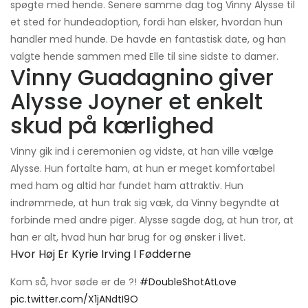
spøgte med hende. Senere samme dag tog Vinny Alysse til
et sted for hundeadoption, fordi han elsker, hvordan hun
handler med hunde. De havde en fantastisk date, og han
valgte hende sammen med Elle til sine sidste to damer.
Vinny Guadagnino giver
Alysse Joyner et enkelt
skud på kærlighed
Vinny gik ind i ceremonien og vidste, at han ville vælge
Alysse. Hun fortalte ham, at hun er meget komfortabel
med ham og altid har fundet ham attraktiv. Hun
indrømmede, at hun trak sig væk, da Vinny begyndte at
forbinde med andre piger. Alysse sagde dog, at hun tror, ​​at
han er alt, hvad hun har brug for og ønsker i livet.
Hvor Høj Er Kyrie Irving I Fødderne
Kom så, hvor søde er de ?!
#DoubleShotAtLove
pic.twitter.com/X1jANdtI9O