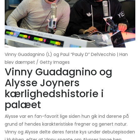
Vinny Guadagnino (L) og Paul “Pauly D” DelVecchio | Han
blev dæmpet / Getty Images
Vinny Guadagnino og
Alysse Joyners
kærlighedshistorie i
palæet
Alysse var en fan-favorit lige siden hun gik ind dørene på
grund af hendes karakteristiske fregner og genert natur.
Vinny og Alysse delte deres første kys under debutepisoden
i klubben, efter at Vinny spøgte om Alysses lange ben.