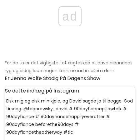
ad
For de to er det vigtigste i et ægteskab at have hinandens
ryg og aldrig lade nogen komme ind imellem dem.
Er Jenna Wolfe Stadig På Dagens Show
Se dette indlæg på Instagram
Elsk mig og elsk min kjole, og David sagde ja til begge. God
tirsdag. @toborowsky_david # 90dayfiancepillowtalk #
90dayfiance # 90dayfiancehappilyeverafter #
90dayfiance beforethe90days #
90dayfiancetheotherway #tlc