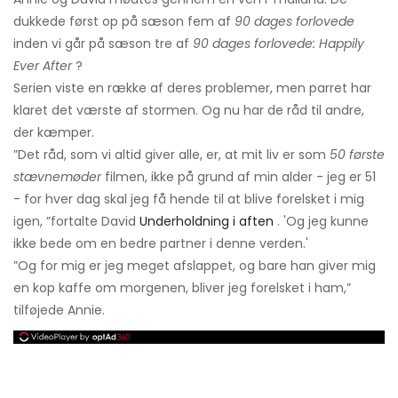
dukkede først op på sæson fem af
90 dages forlovede
inden vi går på sæson tre af
90 dages forlovede: Happily
Ever After
?
Serien viste en række af deres problemer, men parret har
klaret det værste af stormen. Og nu har de råd til andre,
der kæmper.
”Det råd, som vi altid giver alle, er, at mit liv er som
50 første
stævnemøder
filmen, ikke på grund af min alder - jeg er 51
- for hver dag skal jeg få hende til at blive forelsket i mig
igen, ”fortalte David
Underholdning i aften
. 'Og jeg kunne
ikke bede om en bedre partner i denne verden.'
”Og for mig er jeg meget afslappet, og bare han giver mig
en kop kaffe om morgenen, bliver jeg forelsket i ham,”
tilføjede Annie.