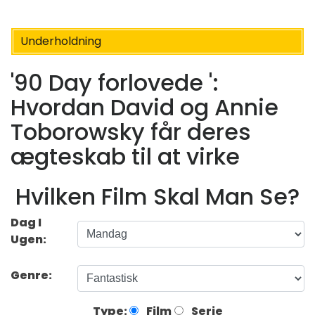
Underholdning
'90 Day forlovede ':
Hvordan David og Annie
Toborowsky får deres
ægteskab til at virke
Hvilken Film Skal Man Se?
Dag I
Ugen:
Genre:
Type:
Film
Serie