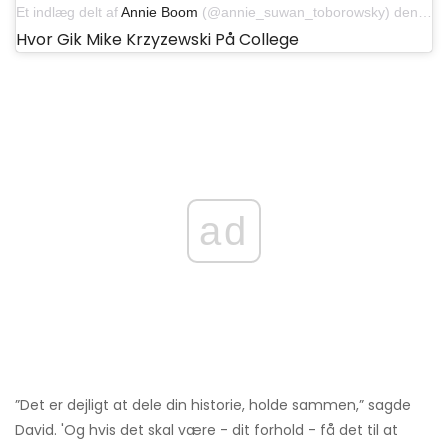
Et indlæg delt af
Annie Boom
(@annie_suwan_toborowsky) den 15. oktober 2019 kl. 13.05 PDT
Hvor Gik Mike Krzyzewski På College
ad
”Det er dejligt at dele din historie, holde sammen,” sagde
David. 'Og hvis det skal være - dit forhold - få det til at