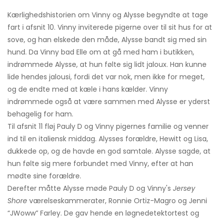
Kærlighedshistorien om Vinny og Alysse begyndte at tage
fart i afsnit 10. Vinny inviterede pigerne over til sit hus for at
sove, og han elskede den måde, Alysse bandt sig med sin
hund. Da Vinny bad Elle om at gå med ham i butikken,
indrømmede Alysse, at hun følte sig lidt jaloux. Han kunne
lide hendes jalousi, fordi det var nok, men ikke for meget,
og de endte med at kæle i hans kælder. Vinny
indrømmede også at være sammen med Alysse er yderst
behagelig for ham.
Til afsnit 11 fløj Pauly D og Vinny pigernes familie og venner
ind til en italiensk middag. Alysses forældre, Hewitt og Lisa,
dukkede op, og de havde en god samtale. Alysse sagde, at
hun følte sig mere forbundet med Vinny, efter at han
mødte sine forældre.
Derefter måtte Alysse møde Pauly D og Vinny's
Jersey
Shore
værelseskammerater, Ronnie Ortiz-Magro og Jenni
“JWoww” Farley. De gav hende en løgnedetektortest og