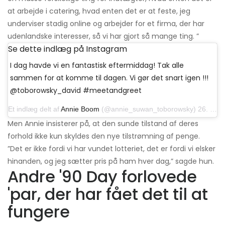
at arbejde i catering, hvad enten det er at feste, jeg
underviser stadig online og arbejder for et firma, der har
udenlandske interesser, så vi har gjort så mange ting. ”
Se dette indlæg på Instagram
I dag havde vi en fantastisk eftermiddag! Tak alle
sammen for at komme til dagen. Vi gør det snart igen !!!
@toborowsky_david #meetandgreet
Et indlæg delt af
Annie Boom
(@annie_suwan_toborowsky) 26. oktober 2019 kl. 18:00 PDT
Men Annie insisterer på, at den sunde tilstand af deres
forhold ikke kun skyldes den nye tilstrømning af penge.
”Det er ikke fordi vi har vundet lotteriet, det er fordi vi elsker
hinanden, og jeg sætter pris på ham hver dag,” sagde hun.
Andre '90 Day forlovede
'par, der har fået det til at
fungere