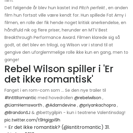
film.
Det følgende år blev hun kastet ind
Pitch perfekt
, en anden
film hun fortsat ville være kendt for. Hun spillede Fat Amy i
filmen, en rolle der fik hende noget kritisk anerkendelse, en
håndfuld nik og flere priser, herunder en MTV Best
Breakthrough Performance Award. Filmen klarede sig så
godt, at det blev en trilogi, og Wilson var i stand til at
gengive den uforglemmelige rolle ikke kun en gang, men to
gange!
Rebel Wilson spiller i 'Er
det ikke romantisk'
Fanget i en rom-com som ... Se den nye trailer til
#IntItRomantic
med hovedrollen
@rebelwilson
,
@LiamHemsworth
,
@Adamdevine
,
@priyankachopra
,
@BrandonSJ
& @bettygilpin - kun i teatrene Valentinsdag!
pic.twitter.com/t9Hgigpi9h
- Er det ikke romantisk? (@isntitromantic)
31.