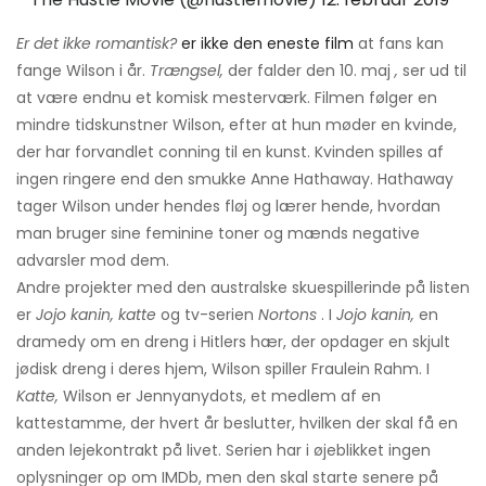
Er det ikke romantisk?
er ikke den eneste film
at fans kan
fange Wilson i år.
Trængsel,
der falder den 10. maj
,
ser ud til
at være endnu et komisk mesterværk. Filmen følger en
mindre tidskunstner Wilson, efter at hun møder en kvinde,
der har forvandlet conning til en kunst. Kvinden spilles af
ingen ringere end den smukke Anne Hathaway. Hathaway
tager Wilson under hendes fløj og lærer hende, hvordan
man bruger sine feminine toner og mænds negative
advarsler mod dem.
Andre projekter med den australske skuespillerinde på listen
er
Jojo kanin, katte
og tv-serien
Nortons
. I
Jojo kanin,
en
dramedy om en dreng i Hitlers hær, der opdager en skjult
jødisk dreng i deres hjem, Wilson spiller Fraulein Rahm. I
Katte,
Wilson er Jennyanydots, et medlem af en
kattestamme, der hvert år beslutter, hvilken der skal få en
anden lejekontrakt på livet. Serien har i øjeblikket ingen
oplysninger op om IMDb, men den skal starte senere på