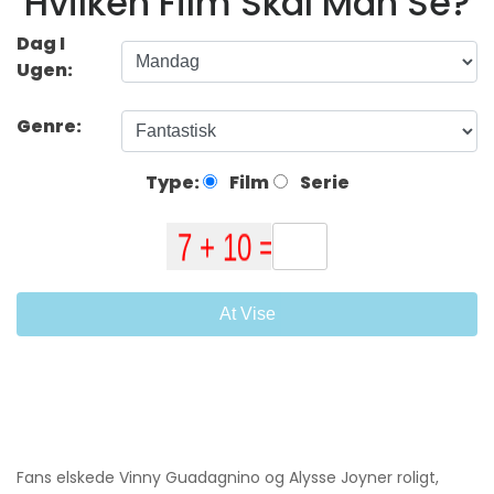
Hvilken Film Skal Man Se?
Dag I
Ugen:
Genre:
Type:
Film
Serie
At Vise
Fans elskede Vinny Guadagnino og Alysse Joyner roligt,