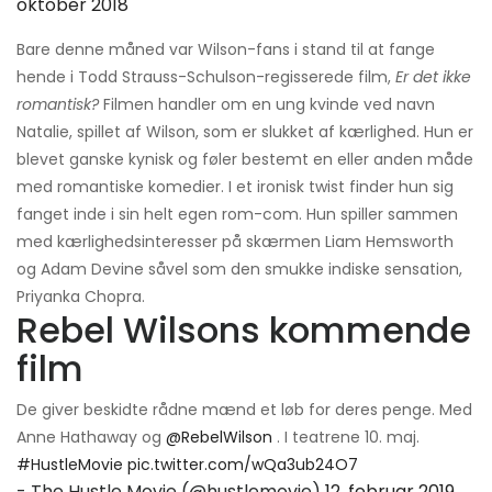
oktober 2018
Bare denne måned var Wilson-fans i stand til at fange
hende i Todd Strauss-Schulson-regisserede film,
Er det ikke
romantisk?
Filmen handler om en ung kvinde ved navn
Natalie, spillet af Wilson, som er slukket af kærlighed. Hun er
blevet ganske kynisk og føler bestemt en eller anden måde
med romantiske komedier. I et ironisk twist finder hun sig
fanget inde i sin helt egen rom-com. Hun spiller sammen
med kærlighedsinteresser på skærmen Liam Hemsworth
og Adam Devine såvel som den smukke indiske sensation,
Priyanka Chopra.
Rebel Wilsons kommende
film
De giver beskidte rådne mænd et løb for deres penge. Med
Anne Hathaway og
@RebelWilson
. I teatrene 10. maj.
#HustleMovie
pic.twitter.com/wQa3ub24O7
- The Hustle Movie (@hustlemovie)
12. februar 2019