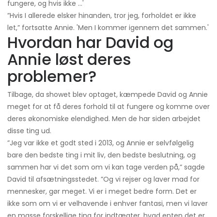
fungere, og hvis ikke ...'
”Hvis I allerede elsker hinanden, tror jeg, forholdet er ikke
let,” fortsatte Annie. 'Men I kommer igennem det sammen.'
Hvordan har David og
Annie løst deres
problemer?
Tilbage, da showet blev optaget, kæmpede David og Annie
meget for at få deres forhold til at fungere og komme over
deres økonomiske elendighed. Men de har siden arbejdet
disse ting ud.
”Jeg var ikke et godt sted i 2013, og Annie er selvfølgelig
bare den bedste ting i mit liv, den bedste beslutning, og
sammen har vi det som om vi kan tage verden på,” sagde
David til afsætningsstedet. ”Og vi rejser og laver mad for
mennesker, gør meget. Vi er i meget bedre form. Det er
ikke som om vi er velhavende i enhver fantasi, men vi laver
en masse forskellige ting for indtægter, hvad enten det er