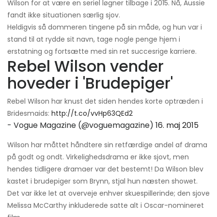
Wilson for at være en seriel løgner tilbage i 2015. Nå, Aussie
fandt ikke situationen særlig sjov.
Heldigvis så dommeren tingene på sin måde, og hun var i
stand til at rydde sit navn, tage nogle penge hjem i
erstatning og fortsætte med sin ret succesrige karriere.
Rebel Wilson vender
hoveder i 'Brudepiger'
Rebel Wilson har knust det siden hendes korte optræden i
Bridesmaids:
http://t.co/vvHp63QEd2
- Vogue Magazine (@voguemagazine)
16. maj 2015
Wilson har måttet håndtere sin retfærdige andel af drama
på godt og ondt. Virkelighedsdrama er ikke sjovt, men
hendes tidligere dramaer var det bestemt! Da Wilson blev
kastet i brudepiger som Brynn, stjal hun næsten showet.
Det var ikke let at overveje enhver skuespillerinde; den sjove
Melissa McCarthy inkluderede satte alt i Oscar-nomineret