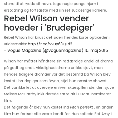
stand til at rydde sit navn, tage nogle penge hjem i
erstatning og fortsætte med sin ret succesrige karriere.
Rebel Wilson vender
hoveder i 'Brudepiger'
Rebel Wilson har knust det siden hendes korte optræden i
Bridesmaids:
http://t.co/vvHp63QEd2
- Vogue Magazine (@voguemagazine)
16. maj 2015
Wilson har måttet håndtere sin retfærdige andel af drama
på godt og ondt. Virkelighedsdrama er ikke sjovt, men
hendes tidligere dramaer var det bestemt! Da Wilson blev
kastet i brudepiger som Brynn, stjal hun næsten showet.
Det var ikke let at overveje enhver skuespillerinde; den sjove
Melissa McCarthy inkluderede satte alt i Oscar-nomineret
film.
Det følgende år blev hun kastet ind
Pitch perfekt
, en anden
film hun fortsat ville være kendt for. Hun spillede Fat Amy i