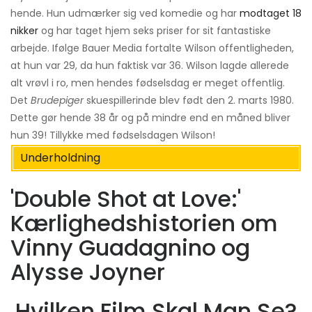
hende. Hun udmærker sig ved komedie og har
modtaget 18
nikker
og har taget hjem seks priser for sit fantastiske
arbejde. Ifølge Bauer Media fortalte Wilson offentligheden,
at hun var 29, da hun faktisk var 36. Wilson lagde allerede
alt vrøvl i ro, men hendes fødselsdag er meget offentlig.
Det
Brudepiger
skuespillerinde blev født den 2. marts 1980.
Dette gør hende 38 år og på mindre end en måned bliver
hun 39! Tillykke med fødselsdagen Wilson!
Underholdning
'Double Shot at Love:'
Kærlighedshistorien om
Vinny Guadagnino og
Alysse Joyner
Hvilken Film Skal Man Se?