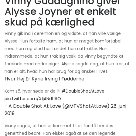
Vinny Guadagnino giver
Alysse Joyner et enkelt
skud på kærlighed
Vinny gik ind i ceremonien og vidste, at han ville vælge
Alysse. Hun fortalte ham, at hun er meget komfortabel
med ham og altid har fundet ham attraktiv. Hun
indrømmede, at hun trak sig væk, da Vinny begyndte at
forbinde med andre piger. Alysse sagde dog, at hun tror, ​​at
han er alt, hvad hun har brug for og ønsker i livet.
Hvor Høj Er Kyrie Irving I Fødderne
Kom så, hvor søde er de ?!
#DoubleShotAtLove
pic.twitter.com/X1jANdtI9O
- A Double Shot At Love (@MTVShotAtLove)
28. juni
2019
Vinny sagde, at han er kommet til at forstå hendes
generthed bedre. Han elsker også at se den legende