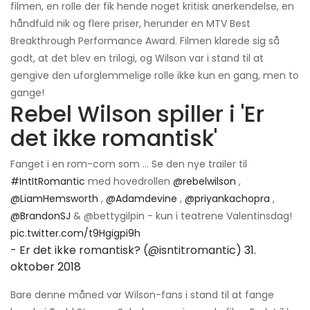
filmen, en rolle der fik hende noget kritisk anerkendelse, en
håndfuld nik og flere priser, herunder en MTV Best
Breakthrough Performance Award. Filmen klarede sig så
godt, at det blev en trilogi, og Wilson var i stand til at
gengive den uforglemmelige rolle ikke kun en gang, men to
gange!
Rebel Wilson spiller i 'Er
det ikke romantisk'
Fanget i en rom-com som ... Se den nye trailer til
#IntItRomantic
med hovedrollen
@rebelwilson
,
@LiamHemsworth
,
@Adamdevine
,
@priyankachopra
,
@BrandonSJ
& @bettygilpin - kun i teatrene Valentinsdag!
pic.twitter.com/t9Hgigpi9h
- Er det ikke romantisk? (@isntitromantic)
31.
oktober 2018
Bare denne måned var Wilson-fans i stand til at fange