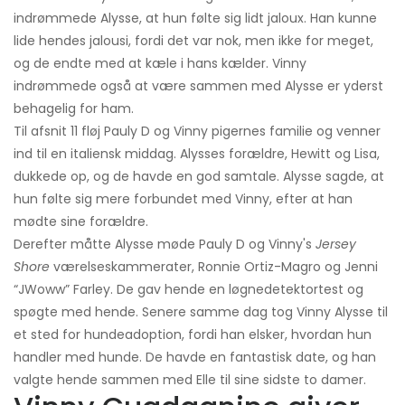
indrømmede Alysse, at hun følte sig lidt jaloux. Han kunne
lide hendes jalousi, fordi det var nok, men ikke for meget,
og de endte med at kæle i hans kælder. Vinny
indrømmede også at være sammen med Alysse er yderst
behagelig for ham.
Til afsnit 11 fløj Pauly D og Vinny pigernes familie og venner
ind til en italiensk middag. Alysses forældre, Hewitt og Lisa,
dukkede op, og de havde en god samtale. Alysse sagde, at
hun følte sig mere forbundet med Vinny, efter at han
mødte sine forældre.
Derefter måtte Alysse møde Pauly D og Vinny's
Jersey
Shore
værelseskammerater, Ronnie Ortiz-Magro og Jenni
“JWoww” Farley. De gav hende en løgnedetektortest og
spøgte med hende. Senere samme dag tog Vinny Alysse til
et sted for hundeadoption, fordi han elsker, hvordan hun
handler med hunde. De havde en fantastisk date, og han
valgte hende sammen med Elle til sine sidste to damer.