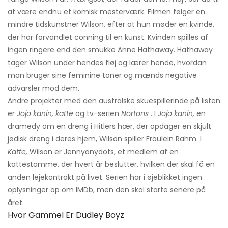
at være endnu et komisk mesterværk. Filmen følger en
mindre tidskunstner Wilson, efter at hun møder en kvinde,
der har forvandlet conning til en kunst. Kvinden spilles af
ingen ringere end den smukke Anne Hathaway. Hathaway
tager Wilson under hendes fløj og lærer hende, hvordan
man bruger sine feminine toner og mænds negative
advarsler mod dem.
Andre projekter med den australske skuespillerinde på listen
er
Jojo kanin, katte
og tv-serien
Nortons
. I
Jojo kanin,
en
dramedy om en dreng i Hitlers hær, der opdager en skjult
jødisk dreng i deres hjem, Wilson spiller Fraulein Rahm. I
Katte,
Wilson er Jennyanydots, et medlem af en
kattestamme, der hvert år beslutter, hvilken der skal få en
anden lejekontrakt på livet. Serien har i øjeblikket ingen
oplysninger op om IMDb, men den skal starte senere på
året.
Hvor Gammel Er Dudley Boyz