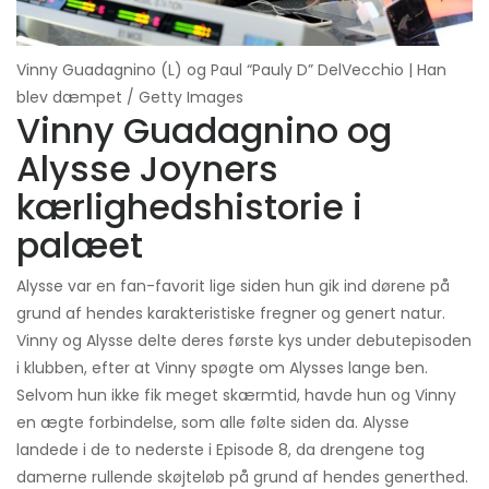
Vinny Guadagnino (L) og Paul “Pauly D” DelVecchio | Han
blev dæmpet / Getty Images
Vinny Guadagnino og
Alysse Joyners
kærlighedshistorie i
palæet
Alysse var en fan-favorit lige siden hun gik ind dørene på
grund af hendes karakteristiske fregner og genert natur.
Vinny og Alysse delte deres første kys under debutepisoden
i klubben, efter at Vinny spøgte om Alysses lange ben.
Selvom hun ikke fik meget skærmtid, havde hun og Vinny
en ægte forbindelse, som alle følte siden da. Alysse
landede i de to nederste i Episode 8, da drengene tog
damerne rullende skøjteløb på grund af hendes generthed.