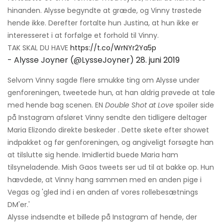
hinanden. Alysse begyndte at græde, og Vinny trøstede
hende ikke. Derefter fortalte hun Justina, at hun ikke er
interesseret i at forfølge et forhold til Vinny.
TAK SKAL DU HAVE
https://t.co/WrNYr2Ya5p
- Alysse Joyner (@LysseJoyner)
28. juni 2019
Selvom Vinny sagde flere smukke ting om Alysse under
genforeningen, tweetede hun, at han aldrig prøvede at tale
med hende bag scenen. EN
Double Shot at Love
spoiler side
på Instagram afsløret Vinny sendte den tidligere deltager
Maria Elizondo direkte beskeder . Dette skete efter showet
indpakket og før genforeningen, og angiveligt forsøgte han
at tilslutte sig hende. Imidlertid buede Maria ham
tilsyneladende. Mish Gaos tweets ser ud til at bakke op. Hun
hævdede, at Vinny hang sammen med en anden pige i
Vegas og 'gled ind i en anden af ​​vores rollebesætnings
DM'er.'
Alysse indsendte et billede på Instagram af hende, der