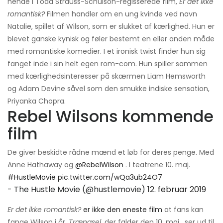
hende i Todd Strauss-Schulson-regisserede film,
Er det ikke
romantisk?
Filmen handler om en ung kvinde ved navn
Natalie, spillet af Wilson, som er slukket af kærlighed. Hun er
blevet ganske kynisk og føler bestemt en eller anden måde
med romantiske komedier. I et ironisk twist finder hun sig
fanget inde i sin helt egen rom-com. Hun spiller sammen
med kærlighedsinteresser på skærmen Liam Hemsworth
og Adam Devine såvel som den smukke indiske sensation,
Priyanka Chopra.
Rebel Wilsons kommende
film
De giver beskidte rådne mænd et løb for deres penge. Med
Anne Hathaway og
@RebelWilson
. I teatrene 10. maj.
#HustleMovie
pic.twitter.com/wQa3ub24O7
- The Hustle Movie (@hustlemovie)
12. februar 2019
Er det ikke romantisk?
er ikke den eneste film
at fans kan
fange Wilson i år.
Trængsel,
der falder den 10. maj
,
ser ud til