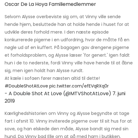
Oscar De La Hoya Familiemedlemmer
Selvom Alysse overbeviste sig om, at Vinny ville sende
hende hjem, besluttede han at holde hende i huset for at
udvikle deres forhold mere. I den næste episode
konkurrerede pigerne i en udfordring, hvor de måtte få en
nøgle ud af en kuffert. På bagagen gav drengene pigerne
et forholdsproblem, og Alysse læser 'for genert.' Igen faldt
hun i de to nederste, fordi Vinny ville have hende til at åbne
sig, men igen holdt han Alysse rundt.
At kæle i sofaen fører næsten altid til dette!
#DoubleShotAtLove
pic.twitter.com/efEVqRXq0r
- A Double Shot At Love (@MTVShotAtLove)
7. juni
2019
Kærlighedshistorien om Vinny og Alysse begyndte at tage
fart i afsnit 10. Vinny inviterede pigerne over til sit hus for at
sove, og han elskede den måde, Alysse bandt sig med sin
hund. Da Vinny bad Elle om at gå med ham i butikken,