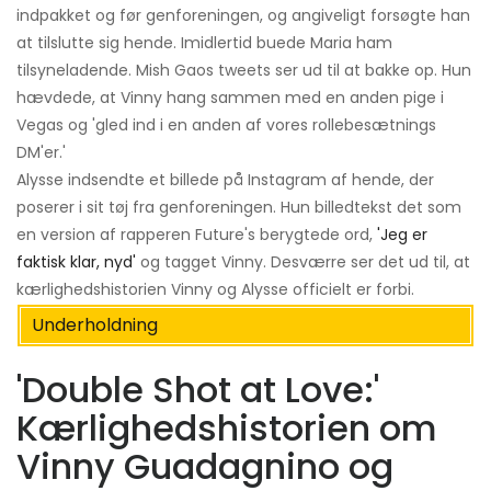
indpakket og før genforeningen, og angiveligt forsøgte han
at tilslutte sig hende. Imidlertid buede Maria ham
tilsyneladende. Mish Gaos tweets ser ud til at bakke op. Hun
hævdede, at Vinny hang sammen med en anden pige i
Vegas og 'gled ind i en anden af ​​vores rollebesætnings
DM'er.'
Alysse indsendte et billede på Instagram af hende, der
poserer i sit tøj fra genforeningen. Hun billedtekst det som
en version af rapperen Future's berygtede ord,
'Jeg er
faktisk klar, nyd'
og tagget Vinny. Desværre ser det ud til, at
kærlighedshistorien Vinny og Alysse officielt er forbi.
Underholdning
'Double Shot at Love:'
Kærlighedshistorien om
Vinny Guadagnino og