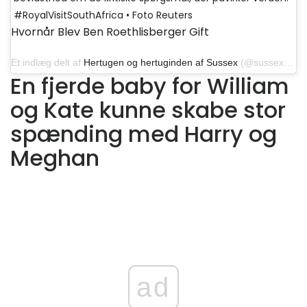
#RoyalVisitSouthAfrica • Foto Reuters
Hvornår Blev Ben Roethlisberger Gift
Et indlæg delt af
Hertugen og hertuginden af ​​Sussex
(@sussexroyal) den 25. september 2019 kl. 2:37 PDT
En fjerde baby for William
og Kate kunne skabe stor
spænding med Harry og
Meghan
ad