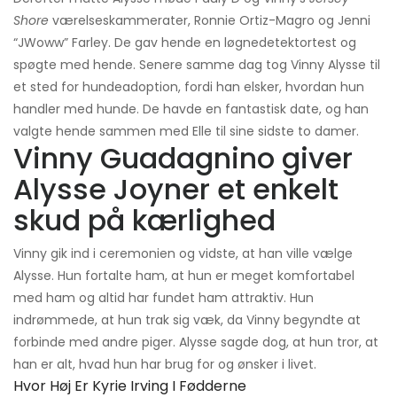
Shore
værelseskammerater, Ronnie Ortiz-Magro og Jenni
“JWoww” Farley. De gav hende en løgnedetektortest og
spøgte med hende. Senere samme dag tog Vinny Alysse til
et sted for hundeadoption, fordi han elsker, hvordan hun
handler med hunde. De havde en fantastisk date, og han
valgte hende sammen med Elle til sine sidste to damer.
Vinny Guadagnino giver
Alysse Joyner et enkelt
skud på kærlighed
Vinny gik ind i ceremonien og vidste, at han ville vælge
Alysse. Hun fortalte ham, at hun er meget komfortabel
med ham og altid har fundet ham attraktiv. Hun
indrømmede, at hun trak sig væk, da Vinny begyndte at
forbinde med andre piger. Alysse sagde dog, at hun tror, ​​at
han er alt, hvad hun har brug for og ønsker i livet.
Hvor Høj Er Kyrie Irving I Fødderne