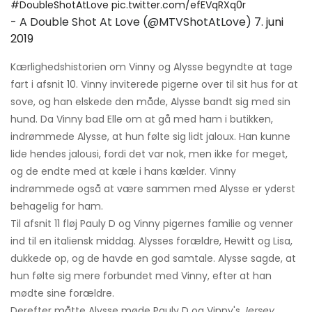
#DoubleShotAtLove
pic.twitter.com/efEVqRXq0r
- A Double Shot At Love (@MTVShotAtLove)
7. juni
2019
Kærlighedshistorien om Vinny og Alysse begyndte at tage
fart i afsnit 10. Vinny inviterede pigerne over til sit hus for at
sove, og han elskede den måde, Alysse bandt sig med sin
hund. Da Vinny bad Elle om at gå med ham i butikken,
indrømmede Alysse, at hun følte sig lidt jaloux. Han kunne
lide hendes jalousi, fordi det var nok, men ikke for meget,
og de endte med at kæle i hans kælder. Vinny
indrømmede også at være sammen med Alysse er yderst
behagelig for ham.
Til afsnit 11 fløj Pauly D og Vinny pigernes familie og venner
ind til en italiensk middag. Alysses forældre, Hewitt og Lisa,
dukkede op, og de havde en god samtale. Alysse sagde, at
hun følte sig mere forbundet med Vinny, efter at han
mødte sine forældre.
Derefter måtte Alysse møde Pauly D og Vinny's
Jersey