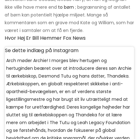
ikke ville have mere end
to børn
; begrænsning af antallet
af børn kan potentielt hjælpe miljøet. Mange så
kommentaren som en grave mod Kate og William, som har
været i samtaler om at få en fjerde.
Hvor Høj Er Bill Hemmer Fox News
Se dette indlæg på Instagram
Arch møder Archie! I morges blev hertugen og
hertuginden beæret over at introducere deres søn Archie
til ærkebiskop, Desmond Tutu og hans datter, Thandeka.
Ærkebiskoppen, en globalt respekteret skikkelse i anti-
apartheid-bevægelsen, er en af ​​verdens største
ligestillingsmestre og har brugt sit liv utrætteligt med at
kæmpe for uretfærdighed. Deres kongelige højheder har
sluttet sig til ærkebiskoppen og Thandeka for at lære
mere om arbejdet i The Tutu og Leah Legacy Foundation
og se førstehånds, hvordan de fokuserer på global
bevidsthed om de kritiske spørgsmål, der påvirker verden.