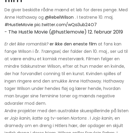
De giver beskidte rådne mænd et løb for deres penge. Med
Anne Hathaway og
@RebelWilson
. I teatrene 10. maj.
#HustleMovie
pic.twitter.com/wQa3ub24O7
- The Hustle Movie (@hustlemovie)
12. februar 2019
Er det ikke romantisk?
er ikke den eneste film
at fans kan
fange Wilson i år.
Trængsel,
der falder den 10. maj
,
ser ud til
at være endnu et komisk mesterværk. Filmen følger en
mindre tidskunstner Wilson, efter at hun møder en kvinde,
der har forvandlet conning til en kunst. Kvinden spilles af
ingen ringere end den smukke Anne Hathaway. Hathaway
tager Wilson under hendes fløj og lærer hende, hvordan
man bruger sine feminine toner og mænds negative
advarsler mod dem.
Andre projekter med den australske skuespillerinde på listen
er
Jojo kanin, katte
og tv-serien
Nortons
. I
Jojo kanin,
en
dramedy om en dreng i Hitlers hær, der opdager en skjult