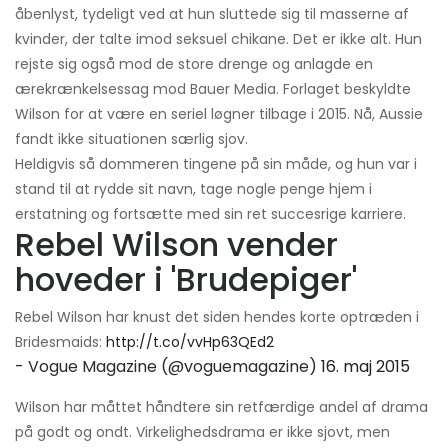
åbenlyst, tydeligt ved at hun sluttede sig til masserne af
kvinder, der talte imod seksuel chikane. Det er ikke alt. Hun
rejste sig også mod de store drenge og anlagde en
ærekrænkelsessag mod Bauer Media. Forlaget beskyldte
Wilson for at være en seriel løgner tilbage i 2015. Nå, Aussie
fandt ikke situationen særlig sjov.
Heldigvis så dommeren tingene på sin måde, og hun var i
stand til at rydde sit navn, tage nogle penge hjem i
erstatning og fortsætte med sin ret succesrige karriere.
Rebel Wilson vender
hoveder i 'Brudepiger'
Rebel Wilson har knust det siden hendes korte optræden i
Bridesmaids:
http://t.co/vvHp63QEd2
- Vogue Magazine (@voguemagazine)
16. maj 2015
Wilson har måttet håndtere sin retfærdige andel af drama
på godt og ondt. Virkelighedsdrama er ikke sjovt, men