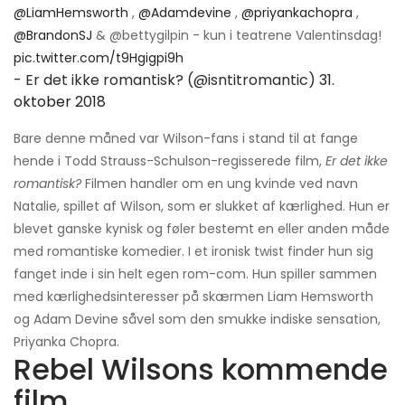
@LiamHemsworth
,
@Adamdevine
,
@priyankachopra
,
@BrandonSJ
& @bettygilpin - kun i teatrene Valentinsdag!
pic.twitter.com/t9Hgigpi9h
- Er det ikke romantisk? (@isntitromantic)
31.
oktober 2018
Bare denne måned var Wilson-fans i stand til at fange
hende i Todd Strauss-Schulson-regisserede film,
Er det ikke
romantisk?
Filmen handler om en ung kvinde ved navn
Natalie, spillet af Wilson, som er slukket af kærlighed. Hun er
blevet ganske kynisk og føler bestemt en eller anden måde
med romantiske komedier. I et ironisk twist finder hun sig
fanget inde i sin helt egen rom-com. Hun spiller sammen
med kærlighedsinteresser på skærmen Liam Hemsworth
og Adam Devine såvel som den smukke indiske sensation,
Priyanka Chopra.
Rebel Wilsons kommende
film