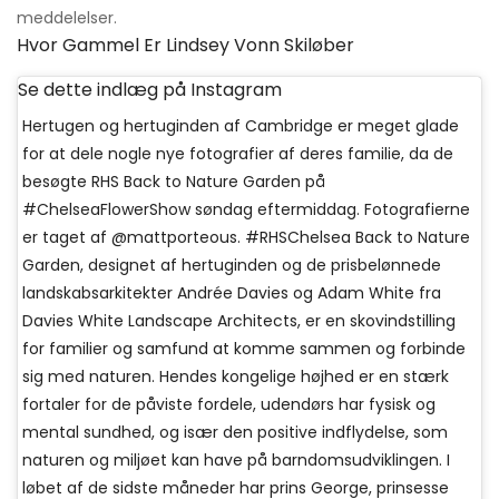
meddelelser.
Hvor Gammel Er Lindsey Vonn Skiløber
Se dette indlæg på Instagram
Hertugen og hertuginden af ​​Cambridge er meget glade
for at dele nogle nye fotografier af deres familie, da de
besøgte RHS Back to Nature Garden på
#ChelseaFlowerShow søndag eftermiddag. Fotografierne
er taget af @mattporteous. #RHSChelsea Back to Nature
Garden, designet af hertuginden og de prisbelønnede
landskabsarkitekter Andrée Davies og Adam White fra
Davies White Landscape Architects, er en skovindstilling
for familier og samfund at komme sammen og forbinde
sig med naturen. Hendes kongelige højhed er en stærk
fortaler for de påviste fordele, udendørs har fysisk og
mental sundhed, og især den positive indflydelse, som
naturen og miljøet kan have på barndomsudviklingen. I
løbet af de sidste måneder har prins George, prinsesse