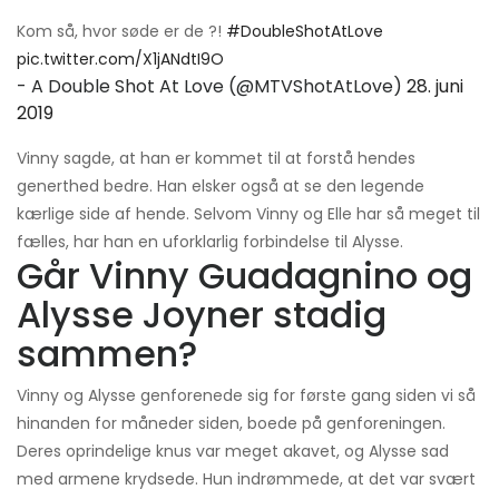
Kom så, hvor søde er de ?!
#DoubleShotAtLove
pic.twitter.com/X1jANdtI9O
- A Double Shot At Love (@MTVShotAtLove)
28. juni
2019
Vinny sagde, at han er kommet til at forstå hendes
generthed bedre. Han elsker også at se den legende
kærlige side af hende. Selvom Vinny og Elle har så meget til
fælles, har han en uforklarlig forbindelse til Alysse.
Går Vinny Guadagnino og
Alysse Joyner stadig
sammen?
Vinny og Alysse genforenede sig for første gang siden vi så
hinanden for måneder siden, boede på genforeningen.
Deres oprindelige knus var meget akavet, og Alysse sad
med armene krydsede. Hun indrømmede, at det var svært