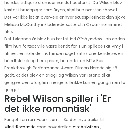
hendes tidligere dramaer var det bestemt! Da Wilson blev
kastet i brudepiger som Brynn, stjal hun næsten showet.
Det var ikke let at overveje enhver skuespillerinde; den sjove
Melissa McCarthy inkluderede satte alt i Oscar-nomineret
film.
Det følgende år blev hun kastet ind
Pitch perfekt
, en anden
film hun fortsat ville være kendt for. Hun spillede Fat Amy i
filmen, en rolle der fik hende noget kritisk anerkendelse, en
håndfuld nik og flere priser, herunder en MTV Best
Breakthrough Performance Award. Filmen klarede sig så
godt, at det blev en trilogi, og Wilson var i stand til at
gengive den uforglemmelige rolle ikke kun en gang, men to
gange!
Rebel Wilson spiller i 'Er
det ikke romantisk'
Fanget i en rom-com som ... Se den nye trailer til
#IntItRomantic
med hovedrollen
@rebelwilson
,