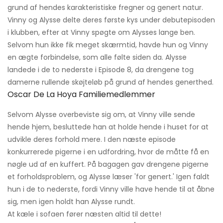
grund af hendes karakteristiske fregner og genert natur.
Vinny og Alysse delte deres første kys under debutepisoden
i klubben, efter at Vinny spøgte om Alysses lange ben.
Selvom hun ikke fik meget skærmtid, havde hun og Vinny
en ægte forbindelse, som alle følte siden da. Alysse
landede i de to nederste i Episode 8, da drengene tog
damerne rullende skøjteløb på grund af hendes generthed.
Oscar De La Hoya Familiemedlemmer
Selvom Alysse overbeviste sig om, at Vinny ville sende
hende hjem, besluttede han at holde hende i huset for at
udvikle deres forhold mere. I den næste episode
konkurrerede pigerne i en udfordring, hvor de måtte få en
nøgle ud af en kuffert. På bagagen gav drengene pigerne
et forholdsproblem, og Alysse læser 'for genert.' Igen faldt
hun i de to nederste, fordi Vinny ville have hende til at åbne
sig, men igen holdt han Alysse rundt.
At kæle i sofaen fører næsten altid til dette!