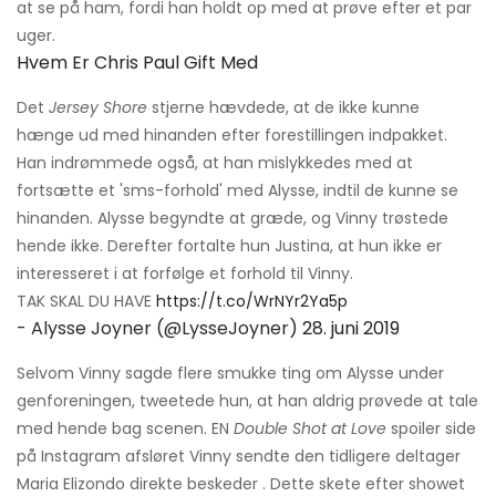
at se på ham, fordi han holdt op med at prøve efter et par
uger.
Hvem Er Chris Paul Gift Med
Det
Jersey Shore
stjerne hævdede, at de ikke kunne
hænge ud med hinanden efter forestillingen indpakket.
Han indrømmede også, at han mislykkedes med at
fortsætte et 'sms-forhold' med Alysse, indtil de kunne se
hinanden. Alysse begyndte at græde, og Vinny trøstede
hende ikke. Derefter fortalte hun Justina, at hun ikke er
interesseret i at forfølge et forhold til Vinny.
TAK SKAL DU HAVE
https://t.co/WrNYr2Ya5p
- Alysse Joyner (@LysseJoyner)
28. juni 2019
Selvom Vinny sagde flere smukke ting om Alysse under
genforeningen, tweetede hun, at han aldrig prøvede at tale
med hende bag scenen. EN
Double Shot at Love
spoiler side
på Instagram afsløret Vinny sendte den tidligere deltager
Maria Elizondo direkte beskeder . Dette skete efter showet