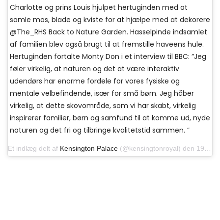
Charlotte og prins Louis hjulpet hertuginden med at
samle mos, blade og kviste for at hjælpe med at dekorere
@The_RHS Back to Nature Garden. Hasselpinde indsamlet
af familien blev også brugt til at fremstille haveens hule.
Hertuginden fortalte Monty Don i et interview til BBC: ”Jeg
føler virkelig, at naturen og det at være interaktiv
udendørs har enorme fordele for vores fysiske og
mentale velbefindende, især for små børn. Jeg håber
virkelig, at dette skovområde, som vi har skabt, virkelig
inspirerer familier, børn og samfund til at komme ud, nyde
naturen og det fri og tilbringe kvalitetstid sammen. ”
Et indlæg delt af
Kensington Palace
(@kensingtonroyal) den 19. maj 2019 kl. 14:31 PDT