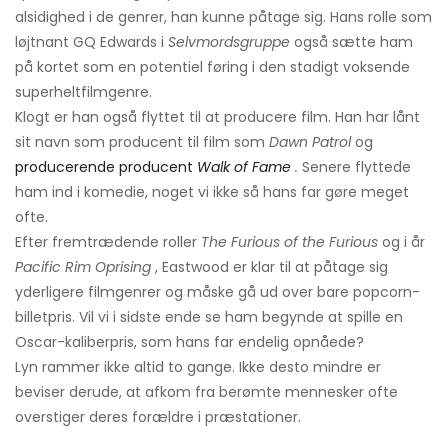
alsidighed i de genrer, han kunne påtage sig. Hans rolle som
løjtnant GQ Edwards i
Selvmordsgruppe
også sætte ham
på kortet som en potentiel føring i den stadigt voksende
superheltfilmgenre.
Klogt er han også flyttet til at producere film. Han har lånt
sit navn som producent til film som
Dawn Patrol
og
producerende producent
Walk of Fame
.
Senere flyttede
ham ind i komedie, noget vi ikke så hans far gøre meget
ofte.
Efter fremtrædende roller
The Furious of the Furious
og i år
Pacific Rim Oprising
, Eastwood er klar til at påtage sig
yderligere filmgenrer og måske gå ud over bare popcorn-
billetpris. Vil vi i sidste ende se ham begynde at spille en
Oscar-kaliberpris, som hans far endelig opnåede?
Lyn rammer ikke altid to gange. Ikke desto mindre er
beviser derude, at afkom fra berømte mennesker ofte
overstiger deres forældre i præstationer.