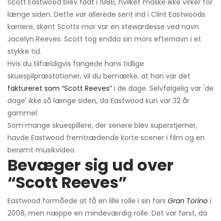
Scott Eastwood blev født i 1986, hvilket måske ikke virker for
længe siden. Dette var allerede sent ind i Clint Eastwoods
karriere, skønt Scotts mor var en stewardesse ved navn
Jacelyn Reeves. Scott tog endda sin mors efternavn i et
stykke tid.
Hvis du tilfældigvis fangede hans tidlige
skuespilpræstationer, vil du bemærke, at han var det
faktureret som “Scott Reeves”
i de dage. Selvfølgelig var 'de
dage' ikke så længe siden, da Eastwood kun var 32 år
gammel.
Som mange skuespillere, der senere blev superstjerner,
havde Eastwood fremtrædende korte scener i film og en
berømt musikvideo.
Bevæger sig ud over
“Scott Reeves”
Eastwood formåede at få en lille rolle i sin fars
Gran Torino
i
2008, men næppe en mindeværdig rolle. Det var først, da