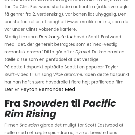
far. Da Clint Eastwood startede i actionfilm (inklusive nogle
få genrer fra 2. verdenskrig), var banen lidt uhyggelig. Den
eneste forskel er, at spaghetti-western ikke er i nu, som det
var under Clints voksende karriere.
Stadig film som
Den længste tur
havde Scott Eastwood
med i det, der generelt betragtes som et 'neo-vestlig
romantisk drama.' Ditto går efter
Djævel.
Du kan næsten
tælle disse som en genfødsel af det vestlige.
På dette tidspunkt optrådte Scott i en populær Taylor
Swift-video til sin sang
Vilde drømme.
Siden dette tidspunkt
har han haft større hovedrolle i flere højt profilerede film.
Der Er Peyton Bemandet Med
Fra
Snowden
til
Pacific
Rim Rising
Filmen
Snowden
gjorde det muligt for Scott Eastwood at
spille med i et ægte spiondrama, hvilket beviste hans