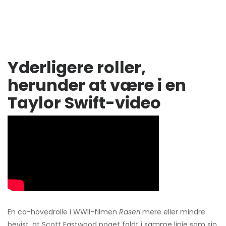
Yderligere roller,
herunder at være i en
Taylor Swift-video
En co-hovedrolle i WWII-filmen
Raseri
mere eller mindre
bevist, at Scott Eastwood noget faldt i samme linje som sin