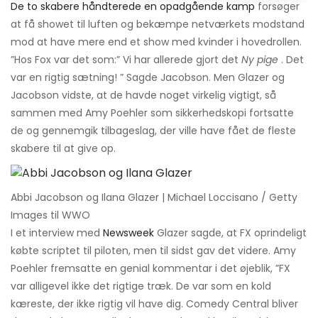
De to skabere håndterede en opadgående kamp
forsøger
at få showet til luften og bekæmpe netværkets modstand
mod at have mere end et show med kvinder i hovedrollen.
”Hos Fox var det som:” Vi har allerede gjort det
Ny pige
. Det
var en rigtig sætning! ” Sagde Jacobson. Men Glazer og
Jacobson vidste, at de havde noget virkelig vigtigt, så
sammen med Amy Poehler som sikkerhedskopi fortsatte
de og gennemgik tilbageslag, der ville have fået de fleste
skabere til at give op.
Abbi Jacobson og Ilana Glazer | Michael Loccisano / Getty
Images til WWO
I et interview med
Newsweek
Glazer sagde, at FX oprindeligt
købte scriptet til piloten, men til sidst gav det videre. Amy
Poehler fremsatte en genial kommentar i det øjeblik, ”FX
var alligevel ikke det rigtige træk. De var som en kold
kæreste, der ikke rigtig vil have dig. Comedy Central bliver