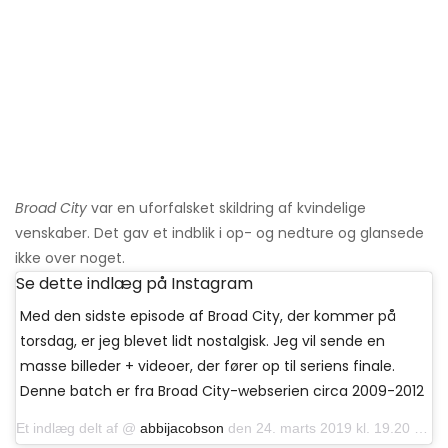
Broad City
var en uforfalsket skildring af kvindelige
venskaber. Det gav et indblik i op- og nedture og glansede
ikke over noget.
Se dette indlæg på Instagram
Med den sidste episode af Broad City, der kommer på
torsdag, er jeg blevet lidt nostalgisk. Jeg vil sende en
masse billeder + videoer, der fører op til seriens finale.
Denne batch er fra Broad City-webserien circa 2009-2012
Et indlæg delt af @
abbijacobson
den 24. marts 2019 kl. 19.20 PDT