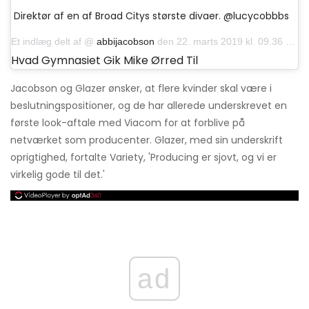
Direktør af en af ​​Broad Citys største divaer. @lucycobbbs
Et indlæg delt af @
abbijacobson
den 22. marts 2019 kl. 09.36 PDT
Hvad Gymnasiet Gik Mike Ørred Til
Jacobson og Glazer ønsker, at flere kvinder skal være i
beslutningspositioner, og de har allerede underskrevet en
første look-aftale med Viacom for at forblive på
netværket som producenter. Glazer, med sin underskrift
oprigtighed, fortalte Variety, 'Producing er sjovt, og vi er
virkelig gode til det.'
ad