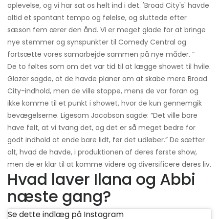
oplevelse, og vi har sat os helt ind i det. 'Broad City's' havde
altid et spontant tempo og følelse, og sluttede efter
sæson fem ærer den ånd. Vi er meget glade for at bringe
nye stemmer og synspunkter til Comedy Central og
fortsætte vores samarbejde sammen på nye måder. ”
De to føltes som om det var tid til at lægge showet til hvile.
Glazer sagde, at de havde planer om at skabe mere Broad
City-indhold, men de ville stoppe, mens de var foran og
ikke komme til et punkt i showet, hvor de kun gennemgik
bevægelserne. Ligesom Jacobson sagde: ”Det ville bare
have følt, at vi tvang det, og det er så meget bedre for
godt indhold at ende bare lidt, før det udløber.” De sætter
alt, hvad de havde, i produktionen af ​​deres første show,
men de er klar til at komme videre og diversificere deres liv.
Hvad laver Ilana og Abbi
næste gang?
Se dette indlæg på Instagram