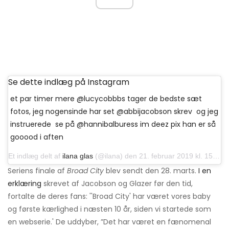
Se dette indlæg på Instagram
et par timer mere @lucycobbbs tager de bedste sæt
fotos, jeg nogensinde har set @abbijacobson skrev ‍ og jeg
instruerede ‍ se på @hannibalburess im deez pix han er så
gooood i aften
Et indlæg delt af
ilana glas
(@ilana) den 21. februar 2019 kl. 15:52 PST
Seriens finale af
Broad City
blev sendt den 28. marts.
I en
erklæring
skrevet af Jacobson og Glazer før den tid,
fortalte de deres fans: ''Broad City' har været vores baby
og første kærlighed i næsten 10 år, siden vi startede som
en webserie.' De uddyber, ”Det har været en fænomenal