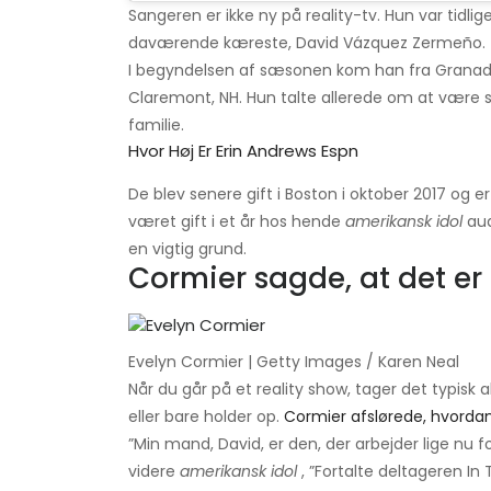
Sangeren er ikke ny på reality-tv. Hun var tidli
daværende kæreste, David Vázquez Zermeño.
I begyndelsen af ​​sæsonen kom han fra Grana
Claremont, NH. Hun talte allerede om at vær
familie.
Hvor Høj Er Erin Andrews Espn
De blev senere gift i Boston i oktober 2017 og 
været gift i et år hos hende
amerikansk idol
aud
en vigtig grund.
Cormier sagde, at det er
Evelyn Cormier | Getty Images / Karen Neal
Når du går på et reality show, tager det typisk al
eller bare holder op.
Cormier afslørede, hvordan
”Min mand, David, er den, der arbejder lige nu
videre
amerikansk idol
, ”Fortalte deltageren 