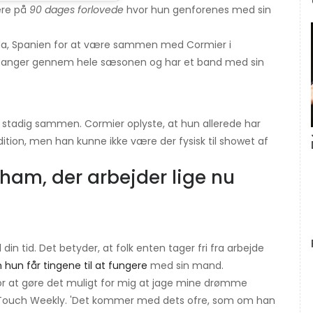
gere på
90 dages forlovede
hvor hun genforenes med sin
da, Spanien for at være sammen med Cormier i
e sanger gennem hele sæsonen og har et band med sin
er stadig sammen. Cormier oplyste, at hun allerede har
ition, men han kunne ikke være der fysisk til showet af
 ham, der arbejder lige nu
 din tid. Det betyder, at folk enten tager fri fra arbejde
 hun får tingene til at fungere
med sin mand.
 for at gøre det muligt for mig at jage mine drømme
In Touch Weekly. 'Det kommer med dets ofre, som om han