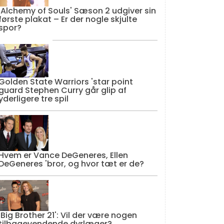
'Alchemy of Souls' Sæson 2 udgiver sin
første plakat – Er der nogle skjulte
spor?
Golden State Warriors 'star point
guard Stephen Curry går glip af
yderligere tre spil
Hvem er Vance DeGeneres, Ellen
DeGeneres 'bror, og hvor tæt er de?
'Big Brother 21': Vil der være nogen
tilbagevendende dyrlæger?