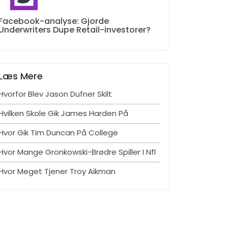
Facebook-analyse: Gjorde
Underwriters Dupe Retail-investorer?
Læs Mere
Hvorfor Blev Jason Dufner Skilt
Hvilken Skole Gik James Harden På
Hvor Gik Tim Duncan På College
Hvor Mange Gronkowski-Brødre Spiller I Nfl
Hvor Meget Tjener Troy Aikman