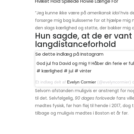
Hvilket Hold Spillede Howie Længe For
”Jeg kunne ikke være på
amerikansk idol
hvis de
forsørge mig bag kulisserne for at hjælpe mig 
den slags kærlighed og støtte, der bakker mig op
Hun sagde, at de er vant 
langdistanceforhold
Se dette indlæg på Instagram
God jul fra David og mig !! Håber din ferie er fu
# kærlighed # jul # vinter
Et indlæg delt af
Evelyn Cormier
(@evelyncormier) den 24
Selvom afstanden muligvis er anstrengt for nog
til det. Selvfølgelig,
90 dages forlovede
fans vill
mødtes fysisk, før han fløj til hende i 2017, dog 
tilbage og muligvis mødtes i Boston et år før.