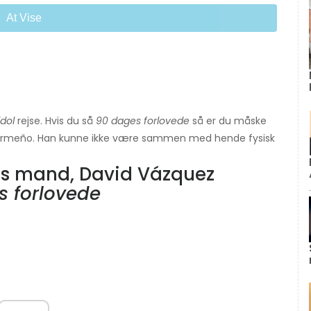
At Vise
dol
rejse. Hvis du så
90 dages forlovede
så er du måske
rmeño. Han kunne ikke være sammen med hende fysisk
es mand, David Vázquez
s forlovede