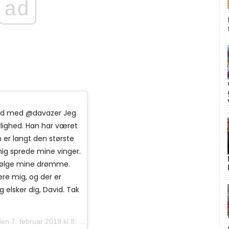
ad
land med @davazer Jeg
ærlighed. Han har været
 er langt den største
 mig sprede mine vinger.
rfølge mine drømme.
re mig, og der er
 elsker dig, David. Tak
. februar 2019 kl.8: 34 PST