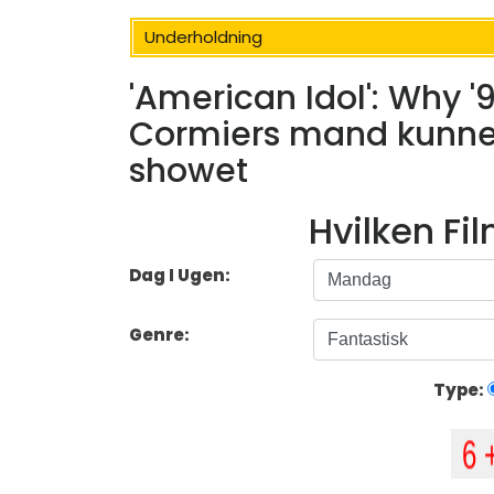
Underholdning
'American Idol': Why '
Cormiers mand kunne 
showet
Hvilken Fi
Dag I Ugen:
Genre:
Type: