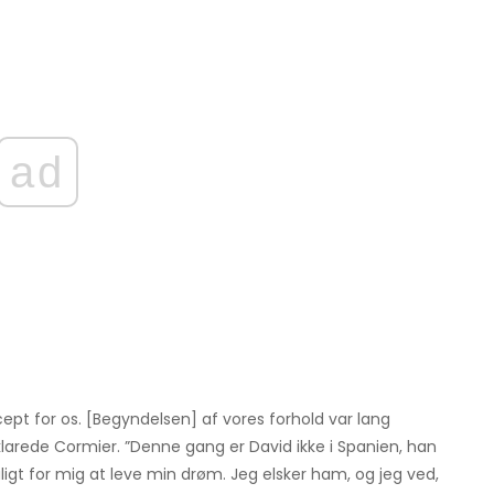
ad
pt for os. [Begyndelsen] af vores forhold var lang
klarede Cormier. ”Denne gang er David ikke i Spanien, han
igt for mig at leve min drøm. Jeg elsker ham, og jeg ved,