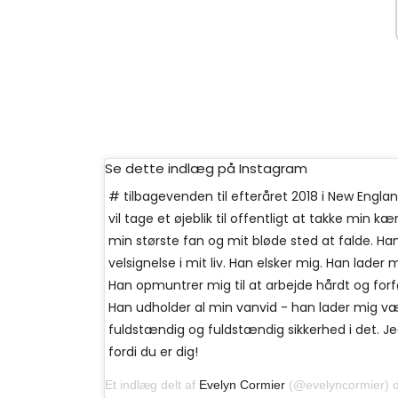
Se dette indlæg på Instagram
# tilbagevenden til efteråret 2018 i New Eng
vil tage et øjeblik til offentligt at takke min k
min største fan og mit bløde sted at falde. Han
velsignelse i mit liv. Han elsker mig. Han lader
Han opmuntrer mig til at arbejde hårdt og fo
Han udholder al min vanvid - han lader mig væ
fuldstændig og fuldstændig sikkerhed i det. Jeg
fordi du er dig!
Et indlæg delt af
Evelyn Cormier
(@evelyncormier) den 7