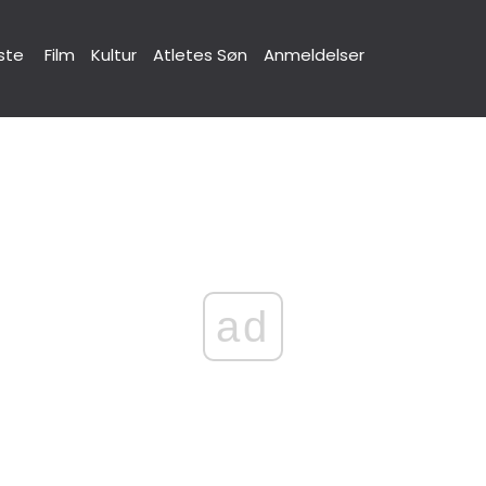
ste
Film
Kultur
Atletes Søn
Anmeldelser
ad