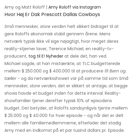
Amy og Matt Roloff |
Amy Roloff via Instagram
Hvor Høj Er Dak Prescott Dallas Cowboys
Små mennesker, store verden
helt sikkert bidraget til at
gøre Roloffs økonomisk stabil gennem årene. Mens
netværk typisk ikke vil sige nøjagtigt, hvor meget deres
reality-stjerner laver, Terence Michael, en reality-tv-
producent,
tog til E! Nyheder
at dele det, han ved.
Michael sagde, at han mistænkte, at TLC budgetterede
mellem $ 250.000 og $ 400.000 til at producere
19 Børn og
tæller
- og da netværksshowet var på samme tid som
Små
mennesker, store verden,
det er sikkert at antage, at begge
shows havde et budget inden for dette interval. Reality-
showfamilier tjener derefter typisk 10% af episodens
budget. Det betyder, at Roloffs sandsynligvis tjente mellem
$ 25.000 og $ 40.000 for hver episode - og når det er delt
mellem alle familiemedlemmerne, efterlader det stadig
Amy med en indkomst på et par tusind dollars pr. Episode.