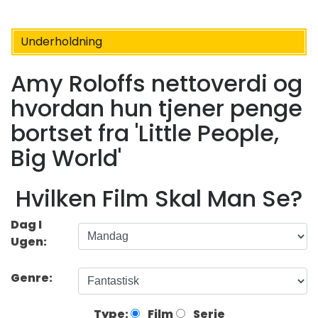
Underholdning
Amy Roloffs nettoverdi og
hvordan hun tjener penge
bortset fra 'Little People,
Big World'
Hvilken Film Skal Man Se?
Dag I
Ugen:
Genre:
Type:
Film
Serie