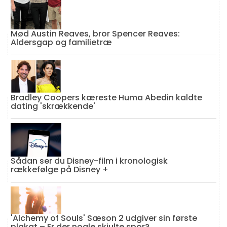
Mød Austin Reaves, bror Spencer Reaves:
Aldersgap og familietræ
Bradley Coopers kæreste Huma Abedin kaldte
dating 'skrækkende'
Sådan ser du Disney-film i kronologisk
rækkefølge på Disney +
'Alchemy of Souls' Sæson 2 udgiver sin første
plakat – Er der nogle skjulte spor?