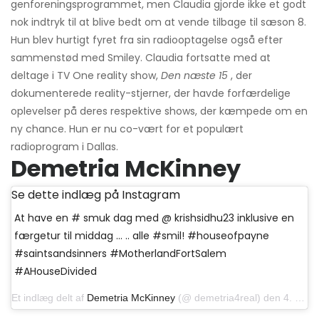
genforeningsprogrammet, men Claudia gjorde ikke et godt
nok indtryk til at blive bedt om at vende tilbage til sæson 8.
Hun blev hurtigt fyret fra sin radiooptagelse også efter
sammenstød med Smiley. Claudia fortsatte med at
deltage i TV One reality show,
Den næste 15
, der
dokumenterede reality-stjerner, der havde forfærdelige
oplevelser på deres respektive shows, der kæmpede om en
ny chance. Hun er nu co-vært for et populært
radioprogram i Dallas.
Demetria McKinney
Se dette indlæg på Instagram
At have en # smuk dag med @ krishsidhu23 inklusive en
færgetur til middag ... .. alle #smil! #houseofpayne
#saintsandsinners #MotherlandFortSalem
#AHouseDivided
Et indlæg delt af
Demetria McKinney
(@ demetria4real) den 4. august 2019 kl.20: 17 PDT