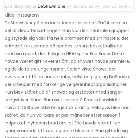
Et indlæg delt af
DeShawn Sne
(@deshawnsnow) den 13. september 2019 kl. 13:46 PDT
Kilde: Instagram
DeShawn var på den indledende sæson af
RHOA
som en
del af debutbesætningen. Hun var den neutrale i gruppen
og styrede sig væk fra hele dramaet med sin historie, der
primært fokuserede på hendes liv som basketballkone
med sin mand, den tidligere NBA-spiller Eric Snow. De to
havde været gift i over et årti, da showet havde premiere,
og de delte tre unge sønner. Serien viste Snows, der
overvejer at få en anden baby, helst en pige, og DeShawn,
der arbejder med forskellige velgørenhedsorganisationer.
Hun blev skåret ud af showet og erstattet med sanger-
sangskriver, Kandi Burruss, i sæson 2. Produktionskilder
nævnt DeShawn ikke bringe nok drama. Heldigvis blev hun
skåret, da hun var bare et par måneder efter sæson 1
indpakket, nyheden brød om, at Eric havde været i en
igangværende affære, og de to blev skilt. Han giftede sig