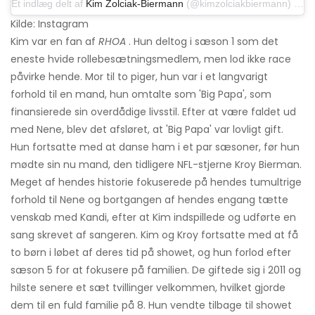
Et indlæg delt af
Kim Zolciak-Biermann
(@kimzolciakbiermann) den 28. august 2019 kl.10: 51 PDT
Kilde: Instagram
Kim var en fan af
RHOA
. Hun deltog i sæson 1 som det
eneste hvide rollebesætningsmedlem, men lod ikke race
påvirke hende. Mor til to piger, hun var i et langvarigt
forhold til en mand, hun omtalte som 'Big Papa', som
finansierede sin overdådige livsstil. Efter at være faldet ud
med Nene, blev det afsløret, at 'Big Papa' var lovligt gift.
Hun fortsatte med at danse ham i et par sæsoner, før hun
mødte sin nu mand, den tidligere NFL-stjerne Kroy Bierman.
Meget af hendes historie fokuserede på hendes tumultrige
forhold til Nene og bortgangen af ​​hendes engang tætte
venskab med Kandi, efter at Kim indspillede og udførte en
sang skrevet af sangeren. Kim og Kroy fortsatte med at få
to børn i løbet af deres tid på showet, og hun forlod efter
sæson 5 for at fokusere på familien. De giftede sig i 2011 og
hilste senere et sæt tvillinger velkommen, hvilket gjorde
dem til en fuld familie på 8. Hun vendte tilbage til showet