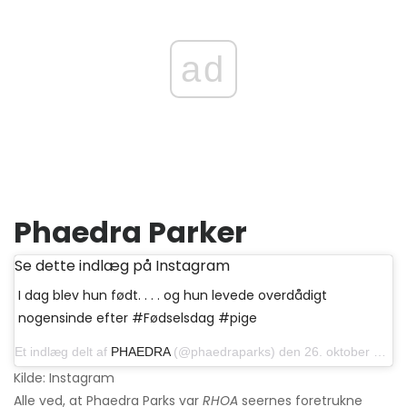
ad
Phaedra Parker
Se dette indlæg på Instagram
I dag blev hun født. . . . og hun levede overdådigt
nogensinde efter #Fødselsdag #pige
Et indlæg delt af
PHAEDRA
(@phaedraparks) den 26. oktober 2019 kl. 9:56 PDT
Kilde: Instagram
Alle ved, at Phaedra Parks var
RHOA
seernes foretrukne