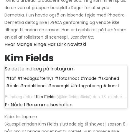
forhold til beau, producent Roger Bob. Ting kom til en spids,
da en ven af ​​gruppen beskyldte Roger for at snyde
Demetria. Hun havde også en løbende fejde med Phaedra.
Demetria deltog ikke i
RHOA
genforening og vendte ikke
tilbage til endnu en sæson. Hun er i øjeblikket på turné som
en del af rollelisten til scenespil,
Sæt det fra.
Hvor Mange Ringe Har Dirk Nowitzki
Kim Fields
Se dette indlæg på Instagram
#fbf #fredagsaftenlys #fotoshoot #mode #skønhed
#bold #redaktionel #covergirl #fotografering # kunst
Et indlæg delt af
Kim Fields
(@kimfieldsofficial) den 18. oktober 2019 kl. 18:55 PDT
Er Nåde I Berømmelseshallen
Kilde: Instagram
Skuespillerinden Kim Fields sluttede sig til showet i sæson 8 i
håb om at bringe noget nyt til bordet. Hun passede ikke