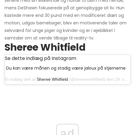
senere med sin elskerinde og havde to børn med hende,
mens DeShawn fokuserede på at genopbygge sit liv. Hun
kastede mere end 30 pund med en modificeret diæt og
motion, udgav børnebøger, blev en motiverende taler om
selvværd for unge piger og kvinder og er i øjeblikket i
samtaler om at vende tilbage til reality-tv.
Sheree Whitfield
Se dette indlæg på Instagram
Du kan være månen og stadig være jaloux på stjernerne
Et indlæg delt af
Shereé Whitfield
(@shereewhitfield) den 19. september 2019 kl. 13:47 PDT
ad