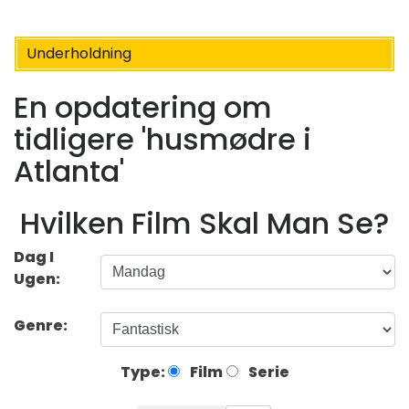
Underholdning
En opdatering om
tidligere 'husmødre i
Atlanta'
Hvilken Film Skal Man Se?
Dag I
Ugen:
Genre:
Type:
Film
Serie