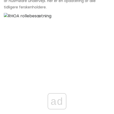
af husmødre undervejs. Her er en opdatering af alle
tidligere ferskenholdere.
ad