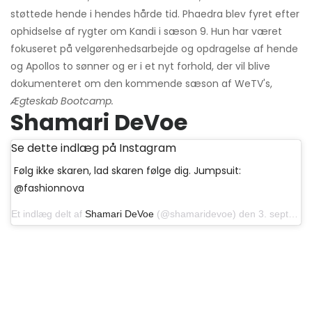
støttede hende i hendes hårde tid. Phaedra blev fyret efter
ophidselse af rygter om Kandi i sæson 9. Hun har været
fokuseret på velgørenhedsarbejde og opdragelse af hende
og Apollos to sønner og er i et nyt forhold, der vil blive
dokumenteret om den kommende sæson af WeTV's,
Ægteskab Bootcamp.
Shamari DeVoe
Se dette indlæg på Instagram
Følg ikke skaren, lad skaren følge dig. Jumpsuit:
@fashionnova
Et indlæg delt af
Shamari DeVoe
(@shamaridevoe) den 3. september 2019 kl. 05:23 PDT