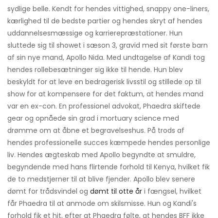
sydlige belle. Kendt for hendes vittighed, snappy one-liners,
kærlighed til de bedste partier og hendes skryt af hendes
uddannelsesmæssige og karrierepræstationer. Hun
sluttede sig til showet i sæson 3, gravid med sit første barn
af sin nye mand, Apollo Nida. Med undtagelse af Kandi tog
hendes rollebesætninger sig ikke til hende. Hun blev
beskyldt for at leve en bedragerisk livsstil og stillede op til
show for at kompensere for det faktum, at hendes mand
var en ex-con. En professionel advokat, Phaedra skiftede
gear og opnåede sin grad i mortuary science med
drømme om at åbne et begravelseshus. På trods af
hendes professionelle succes kæmpede hendes personlige
liv. Hendes ægteskab med Apollo begyndte at smuldre,
begyndende med hans flirtende forhold til Kenya, hvilket fik
de to medstjerner til at blive fjender. Apollo blev senere
dømt for trådsvindel og
dømt til otte år
i fængsel, hvilket
får Phaedra til at anmode om skilsmisse. Hun og Kandi's
forhold fik et hit, efter at Phaedra følte, at hendes BFF ikke