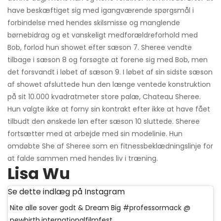
have beskæftiget sig med igangværende spørgsmål i
forbindelse med hendes skilsmisse og manglende
børnebidrag og et vanskeligt medforældreforhold med
Bob, forlod hun showet efter sæson 7. Sheree vendte
tilbage i sæson 8 og forsøgte at forene sig med Bob, men
det forsvandt i løbet af sæson 9. I løbet af sin sidste sæson
af showet afsluttede hun den længe ventede konstruktion
på sit 10.000 kvadratmeter store palæ, Chateau Sheree.
Hun valgte ikke at forny sin kontrakt efter ikke at have fået
tilbudt den ønskede løn efter sæson 10 sluttede. Sheree
fortsætter med at arbejde med sin modelinie. Hun
omdøbte She af Sheree som en fitnessbeklædningslinje for
at falde sammen med hendes liv i træning.
Lisa Wu
Se dette indlæg på Instagram
Nite alle sover godt & Dream Big #professormack @
newbirth.internationalfilmfest