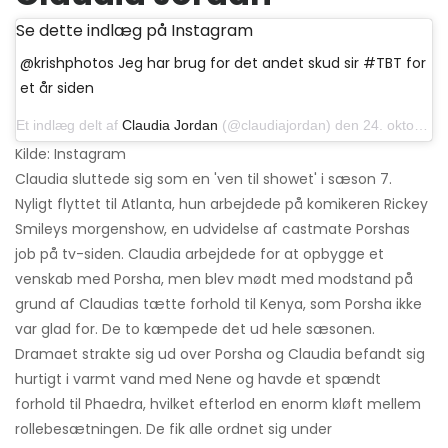
Se dette indlæg på Instagram
@krishphotos Jeg har brug for det andet skud sir #TBT for
et år siden
Et indlæg delt af
Claudia Jordan
(@claudiajordan) den 24. oktober 2019 kl. 7:22 PDT
Kilde: Instagram
Claudia sluttede sig som en 'ven til showet' i sæson 7.
Nyligt flyttet til Atlanta, hun arbejdede på komikeren Rickey
Smileys morgenshow, en udvidelse af castmate Porshas
job på tv-siden. Claudia arbejdede for at opbygge et
venskab med Porsha, men blev mødt med modstand på
grund af Claudias tætte forhold til Kenya, som Porsha ikke
var glad for. De to kæmpede det ud hele sæsonen.
Dramaet strakte sig ud over Porsha og Claudia befandt sig
hurtigt i varmt vand med Nene og havde et spændt
forhold til Phaedra, hvilket efterlod en enorm kløft mellem
rollebesætningen. De fik alle ordnet sig under