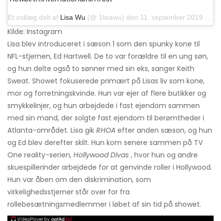
Et indlæg delt af
Lisa Wu
(@ 1lisawu) den 11. september 2019 kl.20: 02 PDT
Kilde: Instagram
Lisa blev introduceret i sæson 1 som den spunky kone til
NFL-stjernen, Ed Hartwell. De to var forældre til en ung søn,
og hun delte også to sønner med sin eks, sanger Keith
Sweat. Showet fokuserede primært på Lisas liv som kone,
mor og forretningskvinde. Hun var ejer af flere butikker og
smykkelinjer, og hun arbejdede i fast ejendom sammen
med sin mand, der solgte fast ejendom til berømtheder i
Atlanta-området. Lisa gik
RHOA
efter anden sæson, og hun
og Ed blev derefter skilt. Hun kom senere sammen på TV
One reality-serien,
Hollywood Divas
, hvor hun og andre
skuespillerinder arbejdede for at genvinde roller i Hollywood.
Hun var åben om den diskrimination, som
virkelighedsstjerner står over for fra
rollebesætningsmedlemmer i løbet af sin tid på showet.