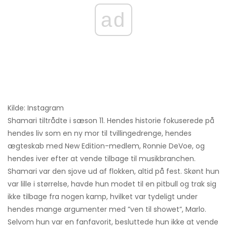
ad
Kilde: Instagram
Shamari tiltrådte i sæson 11. Hendes historie fokuserede på
hendes liv som en ny mor til tvillingedrenge, hendes
ægteskab med New Edition-medlem, Ronnie DeVoe, og
hendes iver efter at vende tilbage til musikbranchen.
Shamari var den sjove ud af flokken, altid på fest. Skønt hun
var lille i størrelse, havde hun modet til en pitbull og trak sig
ikke tilbage fra nogen kamp, ​​hvilket var tydeligt under
hendes mange argumenter med ”ven til showet”, Marlo.
Selvom hun var en fanfavorit, besluttede hun ikke at vende