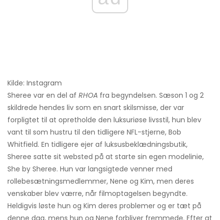
Kilde: Instagram
Sheree var en del af
RHOA
fra begyndelsen. Sæson 1 og 2
skildrede hendes liv som en snart skilsmisse, der var
forpligtet til at opretholde den luksuriøse livsstil, hun blev
vant til som hustru til den tidligere NFL-stjerne, Bob
Whitfield. En tidligere ejer af luksusbeklædningsbutik,
Sheree satte sit websted på at starte sin egen modelinie,
She by Sheree. Hun var langsigtede venner med
rollebesætningsmedlemmer, Nene og Kim, men deres
venskaber blev værre, når filmoptagelsen begyndte.
Heldigvis løste hun og Kim deres problemer og er tæt på
denne dag, mens hun og Nene forbliver fremmede. Efter at