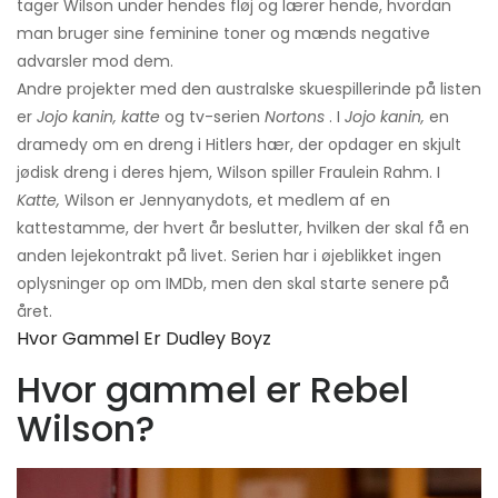
tager Wilson under hendes fløj og lærer hende, hvordan
man bruger sine feminine toner og mænds negative
advarsler mod dem.
Andre projekter med den australske skuespillerinde på listen
er
Jojo kanin, katte
og tv-serien
Nortons
. I
Jojo kanin,
en
dramedy om en dreng i Hitlers hær, der opdager en skjult
jødisk dreng i deres hjem, Wilson spiller Fraulein Rahm. I
Katte,
Wilson er Jennyanydots, et medlem af en
kattestamme, der hvert år beslutter, hvilken der skal få en
anden lejekontrakt på livet. Serien har i øjeblikket ingen
oplysninger op om IMDb, men den skal starte senere på
året.
Hvor Gammel Er Dudley Boyz
Hvor gammel er Rebel
Wilson?