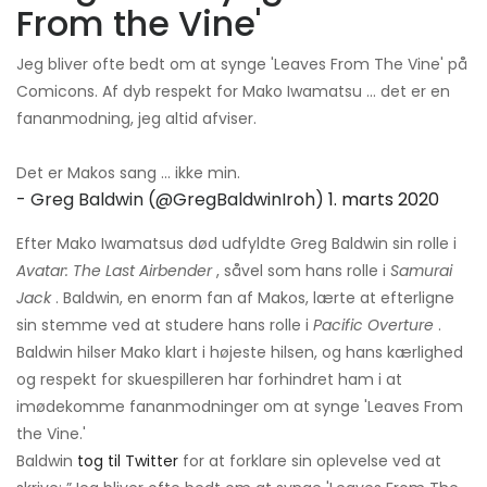
From the Vine'
Jeg bliver ofte bedt om at synge 'Leaves From The Vine' på
Comicons. Af dyb respekt for Mako Iwamatsu ... det er en
fananmodning, jeg altid afviser.
Det er Makos sang ... ikke min.
- Greg Baldwin (@GregBaldwinIroh)
1. marts 2020
Efter Mako Iwamatsus død udfyldte Greg Baldwin sin rolle i
Avatar: The Last Airbender
, såvel som hans rolle i
Samurai
Jack
. Baldwin, en enorm fan af Makos, lærte at efterligne
sin stemme ved at studere hans rolle i
Pacific Overture
.
Baldwin hilser Mako klart i højeste hilsen, og hans kærlighed
og respekt for skuespilleren har forhindret ham i at
imødekomme fananmodninger om at synge 'Leaves From
the Vine.'
Baldwin
tog til Twitter
for at forklare sin oplevelse ved at