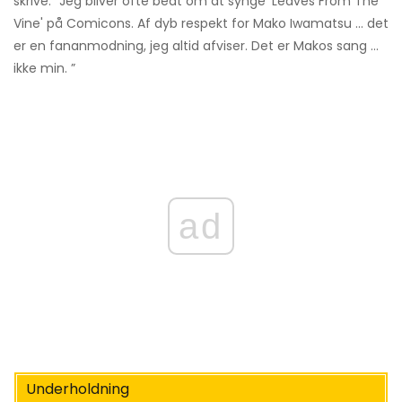
skrive: ”Jeg bliver ofte bedt om at synge 'Leaves From The
Vine' på Comicons. Af dyb respekt for Mako Iwamatsu ... det
er en fananmodning, jeg altid afviser. Det er Makos sang ...
ikke min. ”
ad
Underholdning