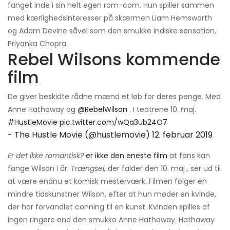
fanget inde i sin helt egen rom-com. Hun spiller sammen
med kærlighedsinteresser på skærmen Liam Hemsworth
og Adam Devine såvel som den smukke indiske sensation,
Priyanka Chopra.
Rebel Wilsons kommende
film
De giver beskidte rådne mænd et løb for deres penge. Med
Anne Hathaway og
@RebelWilson
. I teatrene 10. maj.
#HustleMovie
pic.twitter.com/wQa3ub24O7
- The Hustle Movie (@hustlemovie)
12. februar 2019
Er det ikke romantisk?
er ikke den eneste film
at fans kan
fange Wilson i år.
Trængsel,
der falder den 10. maj
,
ser ud til
at være endnu et komisk mesterværk. Filmen følger en
mindre tidskunstner Wilson, efter at hun møder en kvinde,
der har forvandlet conning til en kunst. Kvinden spilles af
ingen ringere end den smukke Anne Hathaway. Hathaway