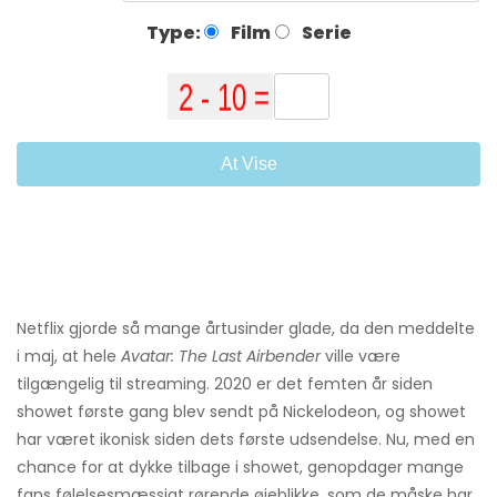
Type:
Film
Serie
At Vise
Netflix gjorde så mange årtusinder glade, da den meddelte
i maj, at hele
Avatar: The Last Airbender
ville være
tilgængelig til streaming. 2020 er det femten år siden
showet første gang blev sendt på Nickelodeon, og showet
har været ikonisk siden dets første udsendelse. Nu, med en
chance for at dykke tilbage i showet, genopdager mange
fans følelsesmæssigt rørende øjeblikke, som de måske har