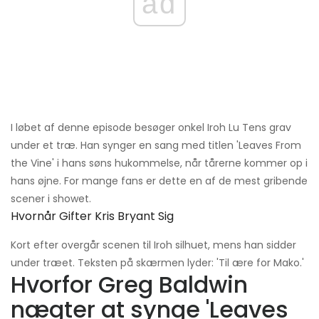
ad
I løbet af denne episode besøger onkel Iroh Lu Tens grav
under et træ. Han synger en sang med titlen 'Leaves From
the Vine' i hans søns hukommelse, når tårerne kommer op i
hans øjne. For mange fans er dette en af ​​de mest gribende
scener i showet.
Hvornår Gifter Kris Bryant Sig
Kort efter overgår scenen til Iroh silhuet, mens han sidder
under træet. Teksten på skærmen lyder: 'Til ære for Mako.'
Hvorfor Greg Baldwin
nægter at synge 'Leaves