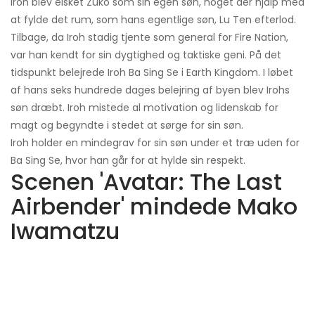
Iroh blev elsket Zuko som sin egen søn, noget der hjalp med
at fylde det rum, som hans egentlige søn, Lu Ten efterlod.
Tilbage, da Iroh stadig tjente som general for Fire Nation,
var han kendt for sin dygtighed og taktiske geni. På det
tidspunkt belejrede Iroh Ba Sing Se i Earth Kingdom. I løbet
af hans seks hundrede dages belejring af byen blev Irohs
søn dræbt. Iroh mistede al motivation og lidenskab for
magt og begyndte i stedet at sørge for sin søn.
Iroh holder en mindegrav for sin søn under et træ uden for
Ba Sing Se, hvor han går for at hylde sin respekt.
Scenen 'Avatar: The Last
Airbender' mindede Mako
Iwamatzu