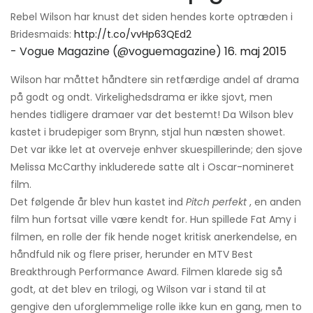
Rebel Wilson har knust det siden hendes korte optræden i
Bridesmaids:
http://t.co/vvHp63QEd2
- Vogue Magazine (@voguemagazine)
16. maj 2015
Wilson har måttet håndtere sin retfærdige andel af drama
på godt og ondt. Virkelighedsdrama er ikke sjovt, men
hendes tidligere dramaer var det bestemt! Da Wilson blev
kastet i brudepiger som Brynn, stjal hun næsten showet.
Det var ikke let at overveje enhver skuespillerinde; den sjove
Melissa McCarthy inkluderede satte alt i Oscar-nomineret
film.
Det følgende år blev hun kastet ind
Pitch perfekt
, en anden
film hun fortsat ville være kendt for. Hun spillede Fat Amy i
filmen, en rolle der fik hende noget kritisk anerkendelse, en
håndfuld nik og flere priser, herunder en MTV Best
Breakthrough Performance Award. Filmen klarede sig så
godt, at det blev en trilogi, og Wilson var i stand til at
gengive den uforglemmelige rolle ikke kun en gang, men to