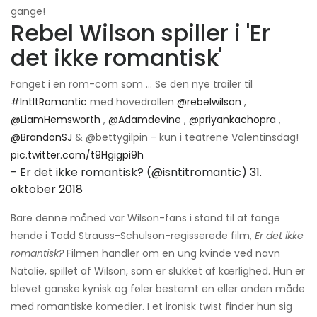
gange!
Rebel Wilson spiller i 'Er
det ikke romantisk'
Fanget i en rom-com som ... Se den nye trailer til
#IntItRomantic
med hovedrollen
@rebelwilson
,
@LiamHemsworth
,
@Adamdevine
,
@priyankachopra
,
@BrandonSJ
& @bettygilpin - kun i teatrene Valentinsdag!
pic.twitter.com/t9Hgigpi9h
- Er det ikke romantisk? (@isntitromantic)
31.
oktober 2018
Bare denne måned var Wilson-fans i stand til at fange
hende i Todd Strauss-Schulson-regisserede film,
Er det ikke
romantisk?
Filmen handler om en ung kvinde ved navn
Natalie, spillet af Wilson, som er slukket af kærlighed. Hun er
blevet ganske kynisk og føler bestemt en eller anden måde
med romantiske komedier. I et ironisk twist finder hun sig