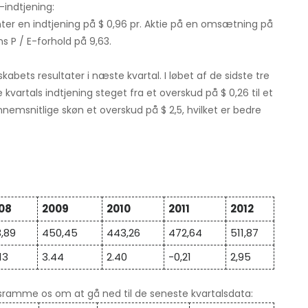
indtjening:
ter en indtjening på $ 0,96 pr. Aktie på en omsætning på
ns P / E-forhold på 9,63.
skabets resultater i næste kvartal. I løbet af de sidste tre
artals indtjening steget fra et overskud på $ 0,26 til et
ennemsnitlige skøn et overskud på $ 2,5, hvilket er bedre
08
2009
2010
2011
2012
3,89
450,45
443,26
472,64
511,87
13
3.44
2.40
-0,21
2,95
ramme os om at gå ned til de seneste kvartalsdata: