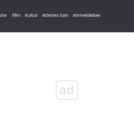
ste
Film
Kultur
Atletes Søn
Anmeldelser
ad