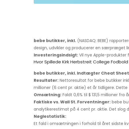
bebe butikker, inkl.
(NASDAQ: BEBE) rapportere
design, udvikler og producerer en særpræget l
Investeringsindsigt:
Vil nye Apple-produkter
Hvor Spillede Kirk Herbstreit College Fodbold
bebe butikker, inkl. Indtægter Cheat Sheet
Resultater:
Nettoresultat for bebe butikker inkl.
millioner (6 cent pr. aktie) et år tidligere. Dette
Omsætning:
Faldt 0,6% til $ 131,5 millioner fra å
Faktiske vs. Wall St. Forventninger:
bebe buti
analytikerestimat på 4 cent pr. aktie. Det slog 
Nøglestatistik:
Et fald i omsætningen i forhold til året sidste