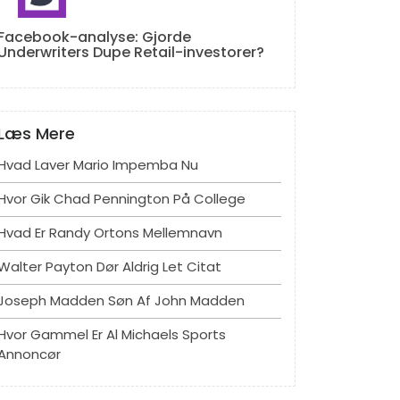
Facebook-analyse: Gjorde
Underwriters Dupe Retail-investorer?
Læs Mere
Hvad Laver Mario Impemba Nu
Hvor Gik Chad Pennington På College
Hvad Er Randy Ortons Mellemnavn
Walter Payton Dør Aldrig Let Citat
Joseph Madden Søn Af John Madden
Hvor Gammel Er Al Michaels Sports
Annoncør