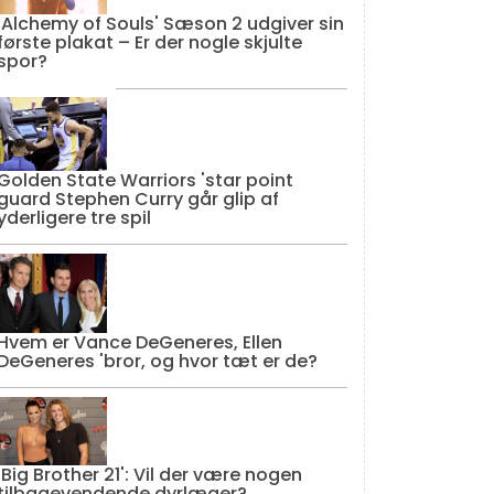
'Alchemy of Souls' Sæson 2 udgiver sin
første plakat – Er der nogle skjulte
spor?
Golden State Warriors 'star point
guard Stephen Curry går glip af
yderligere tre spil
Hvem er Vance DeGeneres, Ellen
DeGeneres 'bror, og hvor tæt er de?
'Big Brother 21': Vil der være nogen
tilbagevendende dyrlæger?