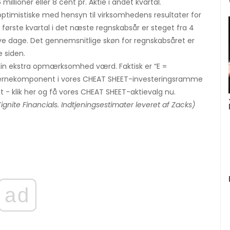
llioner eller 8 cent pr. Aktie i andet kvartal.
timistiske med hensyn til virksomhedens resultater for
første kvartal i det næste regnskabsår er steget fra 4
redive dage. Det gennemsnitlige skøn for regnskabsåret er
e siden.
din ekstra opmærksomhed værd. Faktisk er “E =
n kernekomponent i vores CHEAT SHEET-investeringsramme
 - klik her og få vores CHEAT SHEET-aktievalg nu.
ite Financials. Indtjeningsestimater leveret af Zacks)
ad