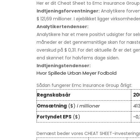
Her er dit Cheat Sheet to Emc Insurance Group-
Indtjeningsforventninger:
Analytikere forven
$ 121,69 millioner. I øjeblikket ligger virksomhede
Analytikertendenser:
Analytikere har et mere positivt udsigter for sel
måneder er det gennemsnitlige skøn for næste kv
overskud på $ 0,31. For det aktuelle år er det g
end skønnet for halvfems dage siden.
Indtjeningstendenser:
Hvor Spillede Urban Meyer Fodbold
Sådan fungerer Emc Insurance Group årligt:
Regnskabsår
20
Omsætning
($)
i millioner
41
Fortyndet EPS
($)
-0,
Dernæst beder vores CHEAT SHEET-investerings