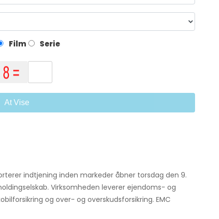
Film
Serie
At Vise
terer indtjening inden markeder åbner torsdag den 9.
gsholdingselskab. Virksomheden leverer ejendoms- og
ikobilforsikring og over- og overskudsforsikring. EMC