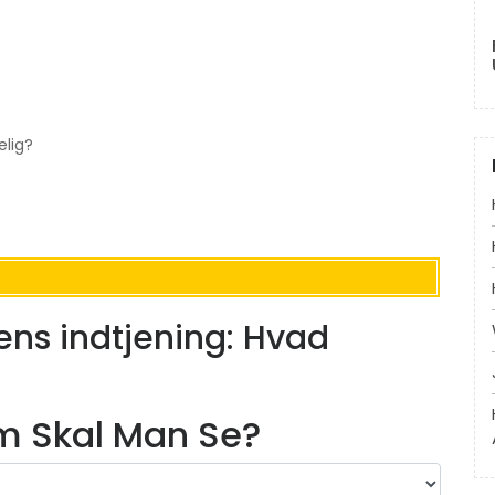
elig?
ns indtjening: Hvad
lm Skal Man Se?