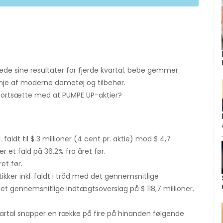
de sine resultater for fjerde kvartal. bebe gemmer
inje af moderne dametøj og tilbehør.
 fortsætte med at PUMPE UP-aktier?
 faldt til $ 3 millioner (4 cent pr. aktie) mod $ 4,7
 er et fald på 36,2% fra året før.
ret før.
kker inkl. faldt i tråd med det gennemsnitlige
det gennemsnitlige indtægtsoverslag på $ 118,7 millioner.
 kvartal snapper en række på fire på hinanden følgende