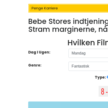
Penge Karriere
Bebe Stores indtjenin
Stram marginerne, nå
Hvilken Fi
Dag I Ugen:
Genre:
Type: