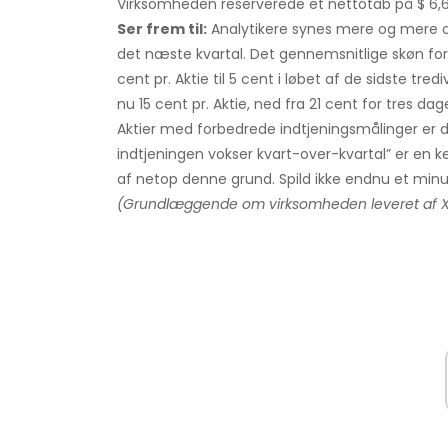
Virksomheden reserverede et nettotab på $ 6,6 mi
Ser frem til:
Analytikere synes mere og mere op
det næste kvartal. Det gennemsnitlige skøn for 
cent pr. Aktie til 5 cent i løbet af de sidste t
nu 15 cent pr. Aktie, ned fra 21 cent for tres dag
Aktier med forbedrede indtjeningsmålinger er 
indtjeningen vokser kvart-over-kvartal” er e
af netop denne grund. Spild ikke endnu et minut
(Grundlæggende om virksomheden leveret af Xign