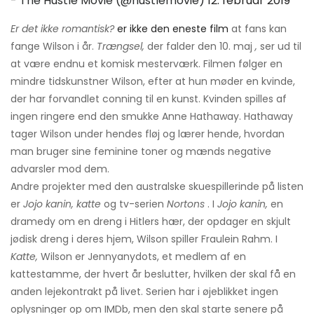
- The Hustle Movie (@hustlemovie)
12. februar 2019
Er det ikke romantisk?
er ikke den eneste film
at fans kan
fange Wilson i år.
Trængsel,
der falder den 10. maj
,
ser ud til
at være endnu et komisk mesterværk. Filmen følger en
mindre tidskunstner Wilson, efter at hun møder en kvinde,
der har forvandlet conning til en kunst. Kvinden spilles af
ingen ringere end den smukke Anne Hathaway. Hathaway
tager Wilson under hendes fløj og lærer hende, hvordan
man bruger sine feminine toner og mænds negative
advarsler mod dem.
Andre projekter med den australske skuespillerinde på listen
er
Jojo kanin, katte
og tv-serien
Nortons
. I
Jojo kanin,
en
dramedy om en dreng i Hitlers hær, der opdager en skjult
jødisk dreng i deres hjem, Wilson spiller Fraulein Rahm. I
Katte,
Wilson er Jennyanydots, et medlem af en
kattestamme, der hvert år beslutter, hvilken der skal få en
anden lejekontrakt på livet. Serien har i øjeblikket ingen
oplysninger op om IMDb, men den skal starte senere på