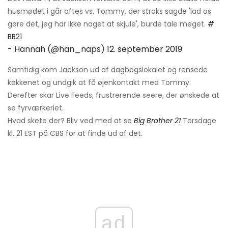
husmødet i går aftes vs. Tommy, der straks sagde 'lad os
gøre det, jeg har ikke noget at skjule', burde tale meget.
#
BB21
- Hannah (@han_naps)
12. september 2019
Samtidig kom Jackson ud af dagbogslokalet og rensede
køkkenet og undgik at få øjenkontakt med Tommy.
Derefter skar Live Feeds, frustrerende seere, der ønskede at
se fyrværkeriet.
Hvad skete der? Bliv ved med at se
Big Brother 21
Torsdage
kl. 21 EST på CBS for at finde ud af det.
ad