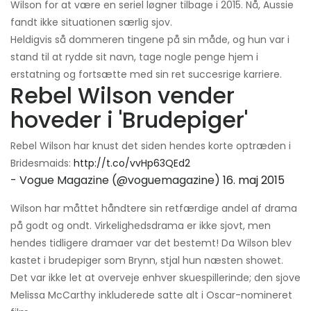
Wilson for at være en seriel løgner tilbage i 2015. Nå, Aussie
fandt ikke situationen særlig sjov.
Heldigvis så dommeren tingene på sin måde, og hun var i
stand til at rydde sit navn, tage nogle penge hjem i
erstatning og fortsætte med sin ret succesrige karriere.
Rebel Wilson vender
hoveder i 'Brudepiger'
Rebel Wilson har knust det siden hendes korte optræden i
Bridesmaids:
http://t.co/vvHp63QEd2
- Vogue Magazine (@voguemagazine)
16. maj 2015
Wilson har måttet håndtere sin retfærdige andel af drama
på godt og ondt. Virkelighedsdrama er ikke sjovt, men
hendes tidligere dramaer var det bestemt! Da Wilson blev
kastet i brudepiger som Brynn, stjal hun næsten showet.
Det var ikke let at overveje enhver skuespillerinde; den sjove
Melissa McCarthy inkluderede satte alt i Oscar-nomineret