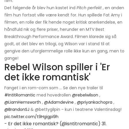
film.
Det følgende år blev hun kastet ind
Pitch perfekt
, en anden
film hun fortsat ville være kendt for. Hun spillede Fat Amy i
filmen, en rolle der fik hende noget kritisk anerkendelse, en
håndfuld nik og flere priser, herunder en MTV Best
Breakthrough Performance Award. Filmen klarede sig så
godt, at det blev en trilogi, og Wilson var i stand til at
gengive den uforglemmelige rolle ikke kun en gang, men to
gange!
Rebel Wilson spiller i 'Er
det ikke romantisk'
Fanget i en rom-com som ... Se den nye trailer til
#IntItRomantic
med hovedrollen
@rebelwilson
,
@LiamHemsworth
,
@Adamdevine
,
@priyankachopra
,
@BrandonSJ
& @bettygilpin - kun i teatrene Valentinsdag!
pic.twitter.com/t9Hgigpi9h
- Er det ikke romantisk? (@isntitromantic)
31.