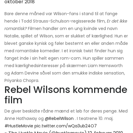
oktober 2018
Bare denne måned var Wilson-fans i stand til at fange
hende i Todd Strauss-Schulson-regisserede film,
Er det ikke
romantisk?
Filmen handler om en ung kvinde ved navn
Natalie, spillet af Wilson, som er slukket af kærlighed. Hun er
blevet ganske kynisk og føler bestemt en eller anden måde
med romantiske komedier. I et ironisk twist finder hun sig
fanget inde i sin helt egen rom-com. Hun spiller sammen
med kærlighedsinteresser på skærmen Liam Hemsworth
og Adam Devine såvel som den smukke indiske sensation,
Priyanka Chopra.
Rebel Wilsons kommende
film
De giver beskidte rådne mænd et løb for deres penge. Med
Anne Hathaway og
@RebelWilson
. I teatrene 10. maj.
#HustleMovie
pic.twitter.com/wQa3ub24O7