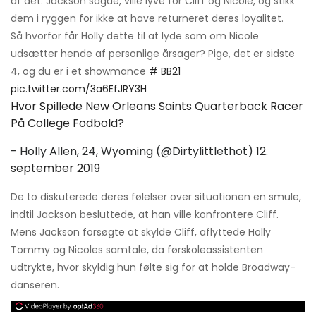
af det. Jackson sagde, ville lyve for Cliff og Nicole, og stikk
dem i ryggen for ikke at have returneret deres loyalitet.
Så hvorfor får Holly dette til at lyde som om Nicole
udsætter hende af personlige årsager? Pige, det er sidste
4, og du er i et showmance
# BB21
pic.twitter.com/3a6EfJRY3H
Hvor Spillede New Orleans Saints Quarterback Racer
På College Fodbold?
- Holly Allen, 24, Wyoming (@Dirtylittlethot)
12.
september 2019
De to diskuterede deres følelser over situationen en smule,
indtil Jackson besluttede, at han ville konfrontere Cliff.
Mens Jackson forsøgte at skylde Cliff, aflyttede Holly
Tommy og Nicoles samtale, da førskoleassistenten
udtrykte, hvor skyldig hun følte sig for at holde Broadway-
danseren.