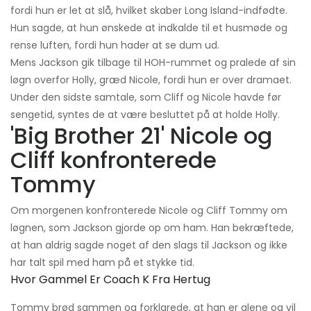
fordi hun er let at slå, hvilket skaber Long Island-indfødte.
Hun sagde, at hun ønskede at indkalde til et husmøde og
rense luften, fordi hun hader at se dum ud.
Mens Jackson gik tilbage til HOH-rummet og pralede af sin
løgn overfor Holly, græd Nicole, fordi hun er over dramaet.
Under den sidste samtale, som Cliff og Nicole havde før
sengetid, syntes de at være besluttet på at holde Holly.
'Big Brother 21' Nicole og
Cliff konfronterede
Tommy
Om morgenen konfronterede Nicole og Cliff Tommy om
løgnen, som Jackson gjorde op om ham. Han bekræftede,
at han aldrig sagde noget af den slags til Jackson og ikke
har talt spil med ham på et stykke tid.
Hvor Gammel Er Coach K Fra Hertug
Tommy brød sammen og forklarede, at han er alene og vil