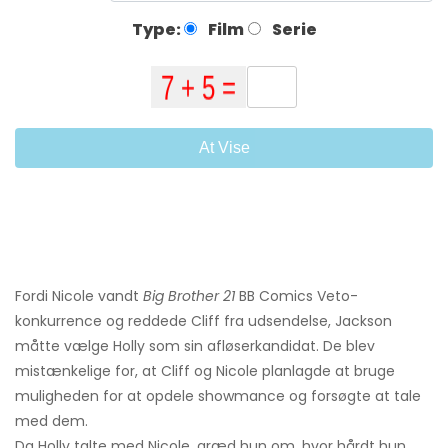
Type:
Film
Serie
At Vise
Fordi Nicole vandt
Big Brother 21
BB Comics Veto-
konkurrence og reddede Cliff fra udsendelse, Jackson
måtte vælge Holly som sin afløserkandidat. De blev
mistænkelige for, at Cliff og Nicole planlagde at bruge
muligheden for at opdele showmance og forsøgte at tale
med dem.
Da Holly talte med Nicole, græd hun om, hvor hårdt hun