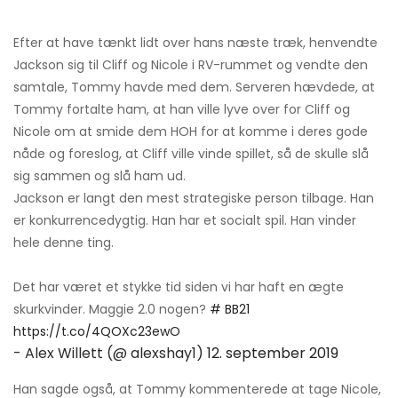
Efter at have tænkt lidt over hans næste træk, henvendte
Jackson sig til Cliff og Nicole i RV-rummet og vendte den
samtale, Tommy havde med dem. Serveren hævdede, at
Tommy fortalte ham, at han ville lyve over for Cliff og
Nicole om at smide dem HOH for at komme i deres gode
nåde og foreslog, at Cliff ville vinde spillet, så de skulle slå
sig sammen og slå ham ud.
Jackson er langt den mest strategiske person tilbage. Han
er konkurrencedygtig. Han har et socialt spil. Han vinder
hele denne ting.
Det har været et stykke tid siden vi har haft en ægte
skurkvinder. Maggie 2.0 nogen?
# BB21
https://t.co/4QOXc23ewO
- Alex Willett (@ alexshay1)
12. september 2019
Han sagde også, at Tommy kommenterede at tage Nicole,