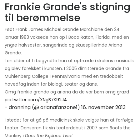
Frankie Grande's stigning
til berømmelse
Født Frank James Michael Grande Marchione den 24.
januar 1983 voksede han op i Boca Raton, Florida, med en
yngre halvsøster, sangerinde og skuespillerinde Ariana
Grande.
I en alder af ti begyndte han at optræde i skolens musicals
og blev forelsket i kunsten. I 2005 dimitterede Grande fra
Muhlenberg College i Pennsylvania med en tredobbelt
hovedfag inden for biologi, teater og dans.
Omg frankie grande og ariana da de var børn omg græd
pic.twitter.com/XNgB7K92J4
- dronning (@ arianafanzone1)
16. november 2013
I stedet for at gå på medicinsk skole valgte han at forfølge
teater. Danseren fik sin teaterdebut i 2007 som Boots the
Monkey i
Dora the Explorer Live!