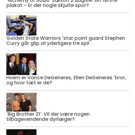
'Alchemy of Souls' Sæson 2 udgiver sin første
plakat – Er der nogle skjulte spor?
Golden State Warriors 'star point guard Stephen
Curry går glip af yderligere tre spil
Hvem er Vance DeGeneres, Ellen DeGeneres 'bror,
og hvor tæt er de?
'Big Brother 21': Vil der være nogen
tilbagevendende dyrlæger?