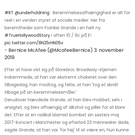
#RT
@underholdning
: Berømmelsesafhængighed er alt for
reel i en verden styret af sociale medier. Hør fra
berømtheder som Frankie Grande i en helt ny
#TrueHollywoodStory
i aften 10 / 9c på E!
pic.twitter.com/8N25rHN05v
- Bernice McAfee (@McafeeBernice)
3. november
2019
Efter at have vist sig på
Storebror,
Broadway-stjernen
indrømmede, at han var ekstremt chokeret over den
tilbageslag, han modtog, og følte, at han 'tog et skridt
tilbage på sin berømmelsesmåler.'
Derudover hævdede Grande, at han blev mobbet, selv i
ansigtet, og blev afhængig af alkohol og piller for at klare
det. Efter at en radikal islamist bombet sin søsters maj
2017-koncert i Manchester og efterlod 23 mennesker døde,
sagde Grande, at han var 'for høj' til at være en, hun kunne