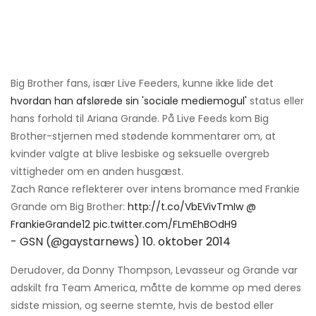
Big Brother fans, især Live Feeders, kunne ikke lide det
hvordan han afslørede sin 'sociale mediemogul'
status eller
hans forhold til Ariana Grande. På Live Feeds kom Big
Brother-stjernen med stødende kommentarer om, at
kvinder valgte at blive lesbiske og seksuelle overgreb
vittigheder om en anden husgæst.
Zach Rance reflekterer over intens bromance med Frankie
Grande om Big Brother:
http://t.co/VbEVivTmIw
@
FrankieGrande12
pic.twitter.com/FLmEhBOdH9
- GSN (@gaystarnews)
10. oktober 2014
Derudover, da Donny Thompson, Levasseur og Grande var
adskilt fra Team America, måtte de komme op med deres
sidste mission, og seerne stemte, hvis de bestod eller