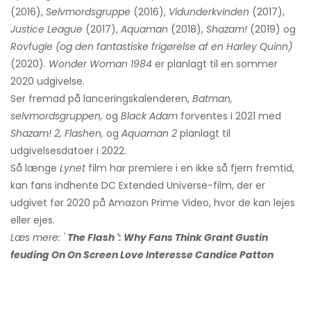
(2016),
Selvmordsgruppe
(2016),
Vidunderkvinden
(2017),
Justice League
(2017),
Aquaman
(2018),
Shazam!
(2019) og
Rovfugle (og den fantastiske frigørelse af en Harley Quinn)
(2020).
Wonder Woman 1984
er planlagt til en sommer
2020 udgivelse.
Ser fremad på lanceringskalenderen,
Batman,
selvmordsgruppen,
og
Black Adam
forventes i 2021 med
Shazam! 2, Flashen,
og
Aquaman 2
planlagt til
udgivelsesdatoer i 2022.
Så længe
Lynet
film har premiere i en ikke så fjern fremtid,
kan fans indhente DC Extended Universe-film, der er
udgivet før 2020 på Amazon Prime Video, hvor de kan lejes
eller ejes.
Læs mere: '
The Flash ': Why Fans Think Grant Gustin
feuding On On Screen Love Interesse Candice Patton