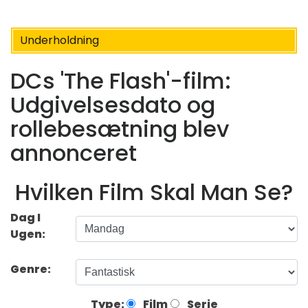
Underholdning
DCs 'The Flash'-film:
Udgivelsesdato og
rollebesætning blev
annonceret
Hvilken Film Skal Man Se?
Dag I
Ugen:
Genre:
Type:
Film
Serie