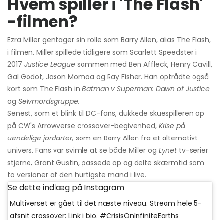
Hvem spiller i 'The Flash'
-filmen?
Ezra Miller gentager sin rolle som Barry Allen, alias The Flash,
i filmen. Miller spillede tidligere som Scarlett Speedster i
2017
Justice League
sammen med Ben Affleck, Henry Cavill,
Gal Godot, Jason Momoa og Ray Fisher. Han optrådte også
kort som The Flash in
Batman v Superman: Dawn of Justice
og
Selvmordsgruppe.
Senest, som et blink til DC-fans, dukkede skuespilleren op
på CW's Arrowverse crossover-begivenhed,
Krise på
uendelige jordarter,
som en Barry Allen fra et alternativt
univers. Fans var svimle at se både Miller og
Lynet
tv-serier
stjerne, Grant Gustin, passede op og delte skærmtid som
to versioner af den hurtigste mand i live.
Se dette indlæg på Instagram
Multiverset er gået til det næste niveau. Stream hele 5-
afsnit crossover: Link i bio. #CrisisOnInfiniteEarths