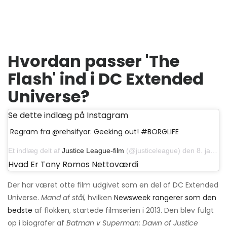
Hvordan passer 'The
Flash' ind i DC Extended
Universe?
Se dette indlæg på Instagram
Regram fra @rehsifyar: Geeking out! #BORGLIFE
Et indlæg delt af
Justice League-film
(@justiceleague) den 8. januar 2017 kl. 17.35 PST
Hvad Er Tony Romos Nettoværdi
Der har været otte film udgivet som en del af DC Extended
Universe.
Mand af stål,
hvilken
Newsweek rangerer som den
bedste
af flokken, startede filmserien i 2013. Den blev fulgt
op i biografer af
Batman v Superman: Dawn of Justice