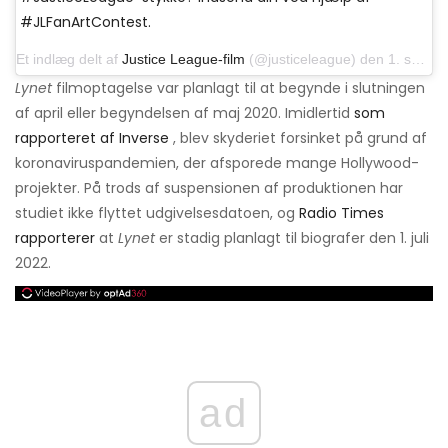
#JLFanArtContest.
Et indlæg delt af
Justice League-film
(@justiceleague) den 1. september 2017 kl. 10:57 PDT
Lynet
filmoptagelse var planlagt til at begynde i slutningen
af ​​april eller begyndelsen af ​​maj 2020. Imidlertid
som
rapporteret af Inverse
, blev skyderiet forsinket på grund af
koronaviruspandemien, der afsporede mange Hollywood-
projekter. På trods af suspensionen af ​​produktionen har
studiet ikke flyttet udgivelsesdatoen, og
Radio Times
rapporterer
at
Lynet
er stadig planlagt til biografer den 1. juli
2022.
ad