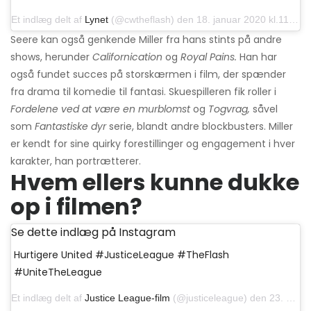
Et indlæg delt af
Lynet
(@cwtheflash) den 18. januar 2020 kl.11: 00 PST
Seere kan også genkende Miller fra hans stints på andre
shows, herunder
Californication
og
Royal Pains.
Han har
også fundet succes på storskærmen i film, der spænder
fra drama til komedie til fantasi. Skuespilleren fik roller i
Fordelene ved at være en murblomst
og
Togvrag,
såvel
som
Fantastiske dyr
serie, blandt andre blockbusters. Miller
er kendt for sine quirky forestillinger og engagement i hver
karakter, han portrætterer.
Hvem ellers kunne dukke
op i filmen?
Se dette indlæg på Instagram
Hurtigere United #JusticeLeague #TheFlash
#UniteTheLeague
Et indlæg delt af
Justice League-film
(@justiceleague) den 23. marts 2017 kl. 16:31 PDT