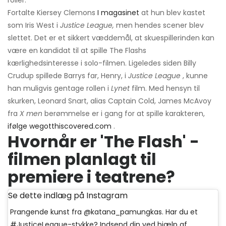
Fortalte Kiersey Clemons
I magasinet
at hun blev kastet
som Iris West i
Justice League,
men hendes scener blev
slettet. Det er et sikkert væddemål, at skuespillerinden kan
være en kandidat til at spille The Flashs
kærlighedsinteresse i solo-filmen. Ligeledes siden Billy
Crudup spillede Barrys far, Henry, i
Justice League
, kunne
han muligvis gentage rollen i
Lynet
film. Med hensyn til
skurken, Leonard Snart, alias Captain Cold, James McAvoy
fra
X men
berømmelse er i gang for at spille karakteren,
ifølge wegotthiscovered.com
.
Hvornår er 'The Flash' -
filmen planlagt til
premiere i teatrene?
Se dette indlæg på Instagram
Prangende kunst fra @katana_pamungkas. Har du et
#JusticeLeague-stykke? Indsend din ved hjælp af