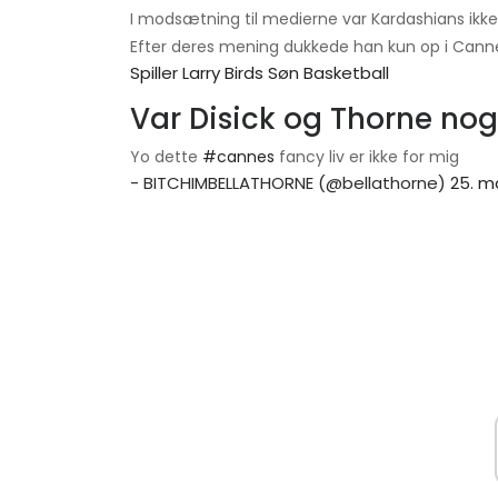
I modsætning til medierne var Kardashians ikke
Efter deres mening dukkede han kun op i Canne
Spiller Larry Birds Søn Basketball
Var Disick og Thorne no
Yo dette
#cannes
fancy liv er ikke for mig
- BITCHIMBELLATHORNE (@bellathorne)
25. m