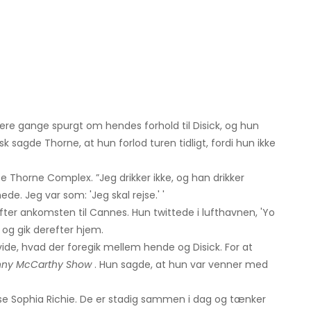
flere gange spurgt om hendes forhold til Disick, og hun
sk sagde Thorne, at hun forlod turen tidligt, fordi hun ikke
lte Thorne Complex. ”Jeg drikker ikke, og han drikker
de. Jeg var som: 'Jeg skal rejse.' '
ter ankomsten til Cannes. Hun twittede i lufthavnen, 'Yo
 og gik derefter hjem.
 vide, hvad der foregik mellem hende og Disick. For at
nny
McCarthy Show
. Hun sagde, at hun var venner med
t se Sophia Richie. De er stadig sammen i dag og tænker