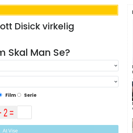
tt Disick virkelig
lm Skal Man Se?
Film
Serie
At Vise