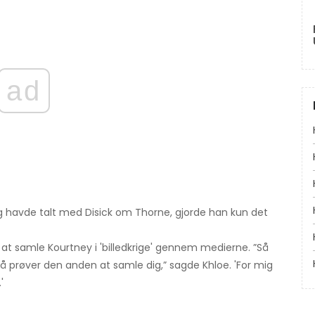
ad
lig havde talt med Disick om Thorne, gjorde han kun det
 at samle Kourtney i 'billedkrige' gennem medierne. ”Så
så prøver den anden at samle dig,” sagde Khloe. 'For mig
'