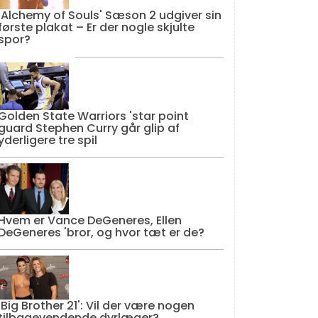
'Alchemy of Souls' Sæson 2 udgiver sin
første plakat – Er der nogle skjulte
spor?
Golden State Warriors 'star point
guard Stephen Curry går glip af
yderligere tre spil
Hvem er Vance DeGeneres, Ellen
DeGeneres 'bror, og hvor tæt er de?
'Big Brother 21': Vil der være nogen
tilbagevendende dyrlæger?