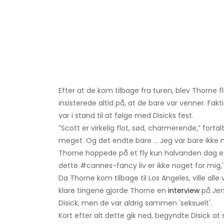
Efter at de kom tilbage fra turen, blev Thorne 
insisterede altid på, at de bare var venner. Fakti
var i stand til at følge med Disicks fest.
”Scott er virkelig flot, sød, charmerende,” forta
meget. Og det endte bare ... Jeg var bare ikke ne
Thorne hoppede på et fly kun halvanden dag ef
dette #cannes-fancy liv er ikke noget for mig,'
Da Thorne kom tilbage til Los Angeles, ville alle
klare tingene gjorde Thorne en
interview
på
Je
Disick, men de var aldrig sammen 'seksuelt'.
Kort efter alt dette gik ned, begyndte Disick a