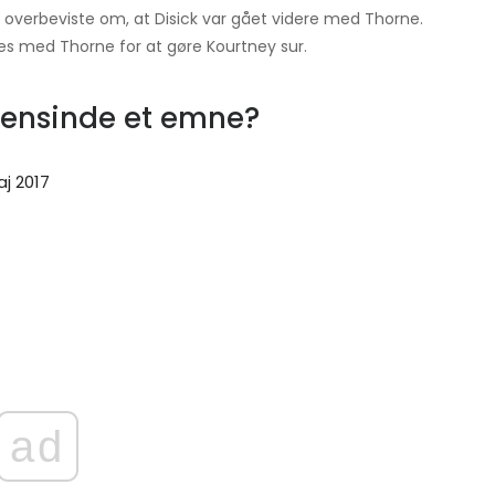
 overbeviste om, at Disick var gået videre med Thorne.
s med Thorne for at gøre Kourtney sur.
gensinde et emne?
aj 2017
ad