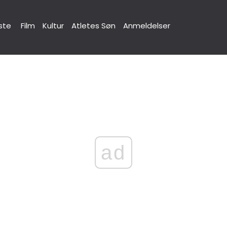
ste
Film
Kultur
Atletes Søn
Anmeldelser
ad