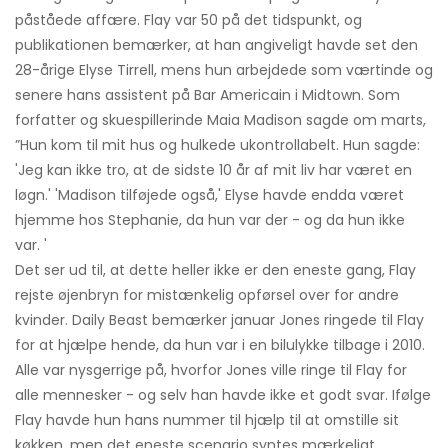
påståede affære. Flay var 50 på det tidspunkt, og
publikationen bemærker, at han angiveligt havde set den
28-årige Elyse Tirrell, mens hun arbejdede som værtinde og
senere hans assistent på Bar Americain i Midtown. Som
forfatter og skuespillerinde Maia Madison sagde om marts,
”Hun kom til mit hus og hulkede ukontrollabelt. Hun sagde:
'Jeg kan ikke tro, at de sidste 10 år af mit liv har været en
løgn.' 'Madison tilføjede også,' Elyse havde endda været
hjemme hos Stephanie, da hun var der - og da hun ikke
var. '
Det ser ud til, at dette heller ikke er den eneste gang, Flay
rejste øjenbryn for mistænkelig opførsel over for andre
kvinder. Daily Beast bemærker januar Jones ringede til Flay
for at hjælpe hende, da hun var i en bilulykke tilbage i 2010.
Alle var nysgerrige på, hvorfor Jones ville ringe til Flay for
alle mennesker - og selv han havde ikke et godt svar. Ifølge
Flay havde hun hans nummer til hjælp til at omstille sit
køkken, men det eneste scenario syntes mærkeligt.