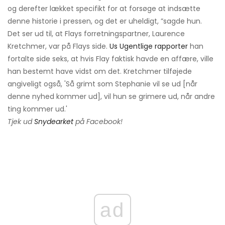
og derefter lækket specifikt for at forsøge at indsætte
denne historie i pressen, og det er uheldigt, ”sagde hun.
Det ser ud til, at Flays forretningspartner, Laurence
Kretchmer, var på Flays side.
Us Ugentlige rapporter
han
fortalte side seks, at hvis Flay faktisk havde en affære, ville
han bestemt have vidst om det. Kretchmer tilføjede
angiveligt også, 'Så grimt som Stephanie vil se ud [når
denne nyhed kommer ud], vil hun se grimere ud, når andre
ting kommer ud.'
Tjek ud
Snydearket
på Facebook!
ad