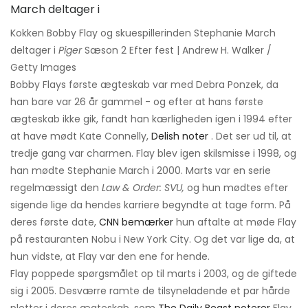
Kokken Bobby Flay og skuespillerinden Stephanie March
deltager i
Piger
Sæson 2 Efter fest | Andrew H. Walker /
Getty Images
Bobby Flays første ægteskab var med Debra Ponzek, da
han bare var 26 år gammel - og efter at hans første
ægteskab ikke gik, fandt han kærligheden igen i 1994 efter
at have mødt Kate Connelly,
Delish noter
. Det ser ud til, at
tredje gang var charmen. Flay blev igen skilsmisse i 1998, og
han mødte Stephanie March i 2000. Marts var en serie
regelmæssigt den
Law & Order: SVU,
og hun mødtes efter
sigende lige da hendes karriere begyndte at tage form. På
deres første date,
CNN bemærker
hun aftalte at møde Flay
på restauranten Nobu i New York City. Og det var lige da, at
hun vidste, at Flay var den ene for hende.
Flay poppede spørgsmålet op til marts i 2003, og de giftede
sig i 2005. Desværre ramte de tilsyneladende et par hårde