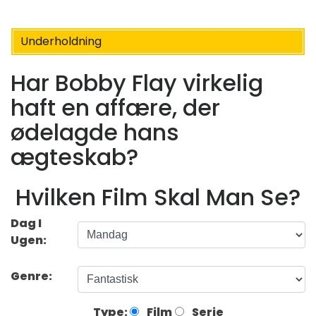
Underholdning
Har Bobby Flay virkelig
haft en affære, der
ødelagde hans
ægteskab?
Hvilken Film Skal Man Se?
Dag I
Ugen:
Genre:
Type:
Film
Serie