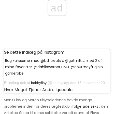
ad
Se dette indlæg på Instagram
Bag kulisserne med @kithtreats x @gotmilk…. med 2 af
mine favoritter. @dahliawarner HMU, @courtneyfuglein
garderobe
Et indlæg delt af
bobbyflay
(@bobbyflay) den 15. november 2018 kl. 14:23 PST
Hvor Meget Tjener Andre Iguodala
Mens Flay og March tilsyneladende havde mange
problemer inden for deres ægteskab,
ifølge side seks
, den
virkelige årsag til deres splittelse var på grund af Flays