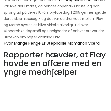
pletter i deres ægteskab, som
The Daily Beast noterer
Flay
var ikke der i marts, da hendes appendiks briste, og han
sprang ud på deres 10-års bryllupsdag. I 2015 gennemgik de
deres skilsmissesag - og det var da dramaet mellem Flay
og March syntes at blive virkelig alvorligt. Ud over
økonomiske slagsmål og uenigheder af enhver art var der
utroskab om rygter omkring Flay.
Hvor Mange Penge Er Stephanie Mcmahon Værd
Rapporter hævder, at Flay
havde en affære med en
yngre medhjælper