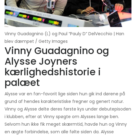
Vinny Guadagnino (L) og Paul “Pauly D” DelVecchio | Han
blev dæmpet / Getty Images
Vinny Guadagnino og
Alysse Joyners
kærlighedshistorie i
palæet
Alysse var en fan-favorit lige siden hun gik ind dørene på
grund af hendes karakteristiske fregner og genert natur.
Vinny og Alysse delte deres første kys under debutepisoden
i klubben, efter at Vinny spøgte om Alysses lange ben.
Selvom hun ikke fik meget skærmtid, havde hun og Vinny
en ægte forbindelse, som alle følte siden da. Alysse