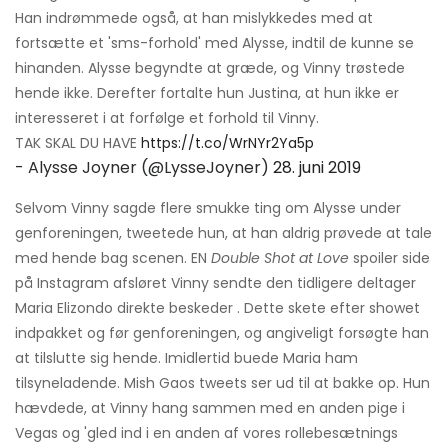
Han indrømmede også, at han mislykkedes med at
fortsætte et 'sms-forhold' med Alysse, indtil de kunne se
hinanden. Alysse begyndte at græde, og Vinny trøstede
hende ikke. Derefter fortalte hun Justina, at hun ikke er
interesseret i at forfølge et forhold til Vinny.
TAK SKAL DU HAVE
https://t.co/WrNYr2Ya5p
- Alysse Joyner (@LysseJoyner)
28. juni 2019
Selvom Vinny sagde flere smukke ting om Alysse under
genforeningen, tweetede hun, at han aldrig prøvede at tale
med hende bag scenen. EN
Double Shot at Love
spoiler side
på Instagram afsløret Vinny sendte den tidligere deltager
Maria Elizondo direkte beskeder . Dette skete efter showet
indpakket og før genforeningen, og angiveligt forsøgte han
at tilslutte sig hende. Imidlertid buede Maria ham
tilsyneladende. Mish Gaos tweets ser ud til at bakke op. Hun
hævdede, at Vinny hang sammen med en anden pige i
Vegas og 'gled ind i en anden af ​​vores rollebesætnings