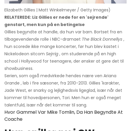
Elizabeth Gillies | Matt Winkelmeyer / Getty Images)
RELATEREDE: Liz Gillies er nede for en 'sejrende'
genstart, men kun på en betingelse
Gillies begyndte at handle, da hun var barn. Bortset fra en
tilbagevendende rolle i NBC-dramaet
The Black Donnellys
,
hun scorede ikke mange koncerter, før hun blev kastet i
Nickelodeon sitcom
Sejrrig
, om studerende på en high
school i Hollywood for teenagere, der ønsker at gøre det til
showbusiness.
Serien, som også medvirkede hendes nære ven Ariana
Grande , løb i fire sæsoner, fra 2010-2013. Gillies 'karakter,
Jade West, er snarky og lejlighedsvis ligeglad, især når det
kommer til hovedpersonen, Tori. Men hun er også meget
talentfuld, især når det kommer til sang.
Hvor Gammel Var Mike Tomlin, Da Han Begyndte At
Coache