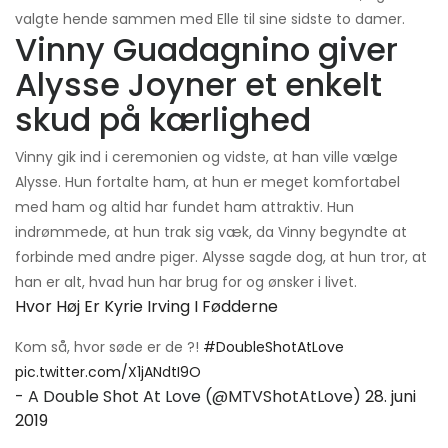
valgte hende sammen med Elle til sine sidste to damer.
Vinny Guadagnino giver
Alysse Joyner et enkelt
skud på kærlighed
Vinny gik ind i ceremonien og vidste, at han ville vælge
Alysse. Hun fortalte ham, at hun er meget komfortabel
med ham og altid har fundet ham attraktiv. Hun
indrømmede, at hun trak sig væk, da Vinny begyndte at
forbinde med andre piger. Alysse sagde dog, at hun tror, ​​at
han er alt, hvad hun har brug for og ønsker i livet.
Hvor Høj Er Kyrie Irving I Fødderne
Kom så, hvor søde er de ?!
#DoubleShotAtLove
pic.twitter.com/X1jANdtI9O
- A Double Shot At Love (@MTVShotAtLove)
28. juni
2019