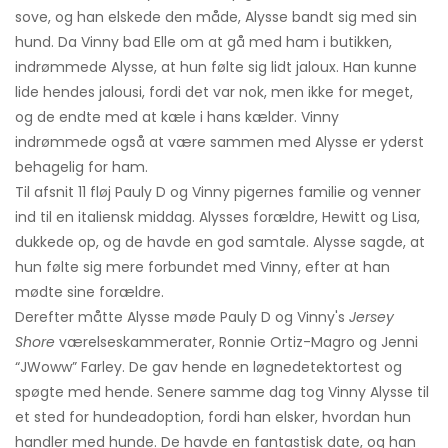
sove, og han elskede den måde, Alysse bandt sig med sin
hund. Da Vinny bad Elle om at gå med ham i butikken,
indrømmede Alysse, at hun følte sig lidt jaloux. Han kunne
lide hendes jalousi, fordi det var nok, men ikke for meget,
og de endte med at kæle i hans kælder. Vinny
indrømmede også at være sammen med Alysse er yderst
behagelig for ham.
Til afsnit 11 fløj Pauly D og Vinny pigernes familie og venner
ind til en italiensk middag. Alysses forældre, Hewitt og Lisa,
dukkede op, og de havde en god samtale. Alysse sagde, at
hun følte sig mere forbundet med Vinny, efter at han
mødte sine forældre.
Derefter måtte Alysse møde Pauly D og Vinny's
Jersey
Shore
værelseskammerater, Ronnie Ortiz-Magro og Jenni
“JWoww” Farley. De gav hende en løgnedetektortest og
spøgte med hende. Senere samme dag tog Vinny Alysse til
et sted for hundeadoption, fordi han elsker, hvordan hun
handler med hunde. De havde en fantastisk date, og han