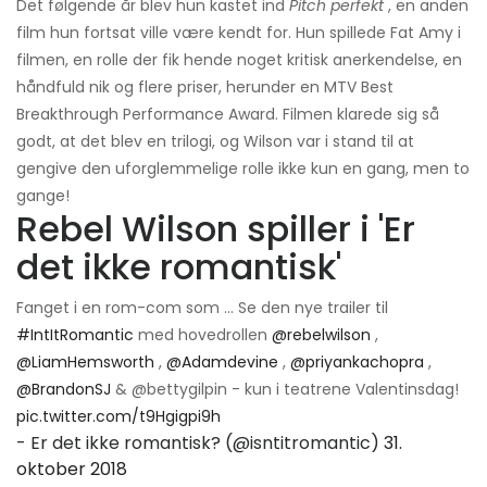
Det følgende år blev hun kastet ind
Pitch perfekt
, en anden
film hun fortsat ville være kendt for. Hun spillede Fat Amy i
filmen, en rolle der fik hende noget kritisk anerkendelse, en
håndfuld nik og flere priser, herunder en MTV Best
Breakthrough Performance Award. Filmen klarede sig så
godt, at det blev en trilogi, og Wilson var i stand til at
gengive den uforglemmelige rolle ikke kun en gang, men to
gange!
Rebel Wilson spiller i 'Er
det ikke romantisk'
Fanget i en rom-com som ... Se den nye trailer til
#IntItRomantic
med hovedrollen
@rebelwilson
,
@LiamHemsworth
,
@Adamdevine
,
@priyankachopra
,
@BrandonSJ
& @bettygilpin - kun i teatrene Valentinsdag!
pic.twitter.com/t9Hgigpi9h
- Er det ikke romantisk? (@isntitromantic)
31.
oktober 2018