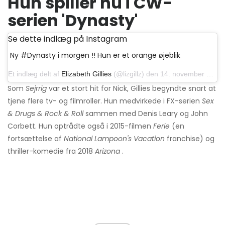
Hun spiller nu i CW-
serien 'Dynasty'
Se dette indlæg på Instagram
Ny #Dynasty i morgen !! Hun er et orange øjeblik
Et indlæg delt af
Elizabeth Gillies
(@lizgillz) den 14. november 2019 kl.9: 34 PST
Som
Sejrrig
var et stort hit for Nick, Gillies begyndte snart at
tjene flere tv- og filmroller. Hun medvirkede i FX-serien
Sex
& Drugs & Rock & Roll
sammen med Denis Leary og John
Corbett. Hun optrådte også i 2015-filmen
Ferie
(en
fortsættelse af
National Lampoon's Vacation
franchise) og
thriller-komedie fra 2018
Arizona
.