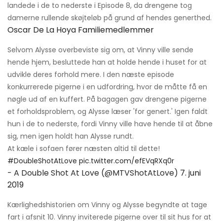
landede i de to nederste i Episode 8, da drengene tog
damerne rullende skøjteløb på grund af hendes generthed.
Oscar De La Hoya Familiemedlemmer
Selvom Alysse overbeviste sig om, at Vinny ville sende
hende hjem, besluttede han at holde hende i huset for at
udvikle deres forhold mere. I den næste episode
konkurrerede pigerne i en udfordring, hvor de måtte få en
nøgle ud af en kuffert. På bagagen gav drengene pigerne
et forholdsproblem, og Alysse læser 'for genert.' Igen faldt
hun i de to nederste, fordi Vinny ville have hende til at åbne
sig, men igen holdt han Alysse rundt.
At kæle i sofaen fører næsten altid til dette!
#DoubleShotAtLove
pic.twitter.com/efEVqRXq0r
- A Double Shot At Love (@MTVShotAtLove)
7. juni
2019
Kærlighedshistorien om Vinny og Alysse begyndte at tage
fart i afsnit 10. Vinny inviterede pigerne over til sit hus for at