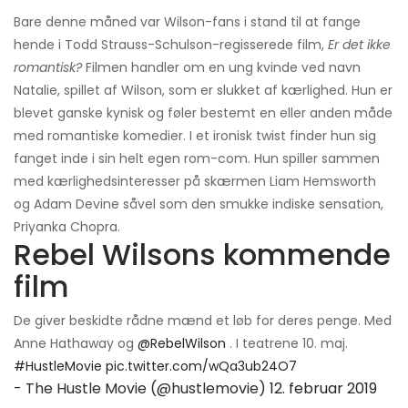
Bare denne måned var Wilson-fans i stand til at fange
hende i Todd Strauss-Schulson-regisserede film,
Er det ikke
romantisk?
Filmen handler om en ung kvinde ved navn
Natalie, spillet af Wilson, som er slukket af kærlighed. Hun er
blevet ganske kynisk og føler bestemt en eller anden måde
med romantiske komedier. I et ironisk twist finder hun sig
fanget inde i sin helt egen rom-com. Hun spiller sammen
med kærlighedsinteresser på skærmen Liam Hemsworth
og Adam Devine såvel som den smukke indiske sensation,
Priyanka Chopra.
Rebel Wilsons kommende
film
De giver beskidte rådne mænd et løb for deres penge. Med
Anne Hathaway og
@RebelWilson
. I teatrene 10. maj.
#HustleMovie
pic.twitter.com/wQa3ub24O7
- The Hustle Movie (@hustlemovie)
12. februar 2019