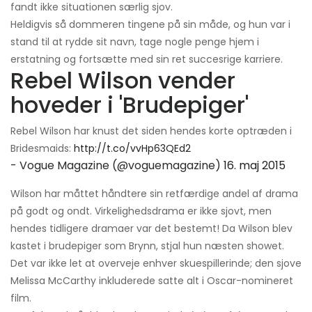
fandt ikke situationen særlig sjov.
Heldigvis så dommeren tingene på sin måde, og hun var i
stand til at rydde sit navn, tage nogle penge hjem i
erstatning og fortsætte med sin ret succesrige karriere.
Rebel Wilson vender
hoveder i 'Brudepiger'
Rebel Wilson har knust det siden hendes korte optræden i
Bridesmaids:
http://t.co/vvHp63QEd2
- Vogue Magazine (@voguemagazine)
16. maj 2015
Wilson har måttet håndtere sin retfærdige andel af drama
på godt og ondt. Virkelighedsdrama er ikke sjovt, men
hendes tidligere dramaer var det bestemt! Da Wilson blev
kastet i brudepiger som Brynn, stjal hun næsten showet.
Det var ikke let at overveje enhver skuespillerinde; den sjove
Melissa McCarthy inkluderede satte alt i Oscar-nomineret
film.