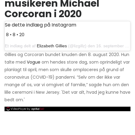
musikeren Michael
Corcoran i 2020
Se dette indlæg på Instagram
8 • 8 • 20
Et indlæg delt af
Elizabeth Gillies
(@lizgillz) den 16. september 2020 kl. 14:59 PDT
Gillies og Corcoran bundet knuden den 8. august 2020. Hun
talte med
Vogue
om hendes store dag, som oprindeligt var
planlagt til april, men som skulle omplaceres på grund af
coronavirus (COVID-19) pandemi. ”Selv om der ikke var
mange af os, var vi omgivet af familie,” sagde hun om den
lille ceremoni i New Jersey. 'Det var alt, hvad jeg kunne have
bedt om.'