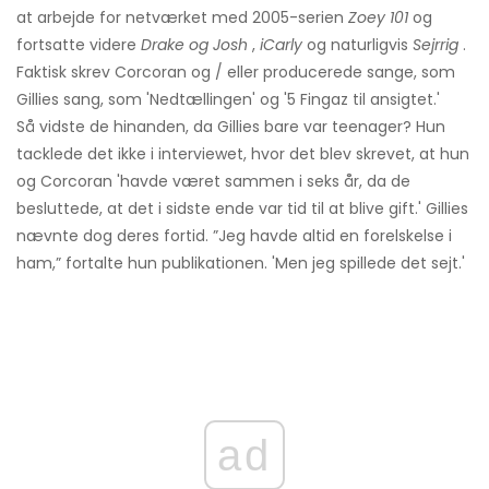
at arbejde for netværket med 2005-serien
Zoey 101
og
fortsatte videre
Drake og Josh
,
iCarly
og naturligvis
Sejrrig
.
Faktisk skrev Corcoran og / eller producerede sange, som
Gillies sang, som 'Nedtællingen' og '5 Fingaz til ansigtet.'
Så vidste de hinanden, da Gillies bare var teenager? Hun
tacklede det ikke i interviewet, hvor det blev skrevet, at hun
og Corcoran 'havde været sammen i seks år, da de
besluttede, at det i sidste ende var tid til at blive gift.' Gillies
nævnte dog deres fortid. ”Jeg havde altid en forelskelse i
ham,” fortalte hun publikationen. 'Men jeg spillede det sejt.'
ad