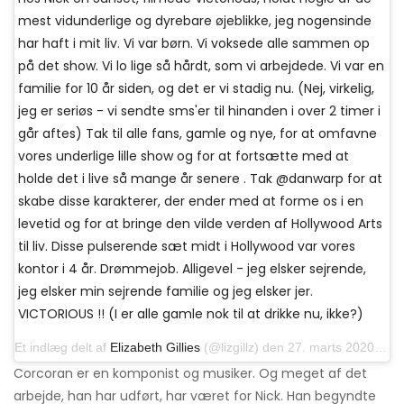
mest vidunderlige og dyrebare øjeblikke, jeg nogensinde
har haft i mit liv. Vi var børn. Vi voksede alle sammen op
på det show. Vi lo lige så hårdt, som vi arbejdede. Vi var en
familie for 10 år siden, og det er vi stadig nu. (Nej, virkelig,
jeg er seriøs - vi sendte sms'er til hinanden i over 2 timer i
går aftes) Tak til alle fans, gamle og nye, for at omfavne
vores underlige lille show og for at fortsætte med at
holde det i live så mange år senere . Tak @danwarp for at
skabe disse karakterer, der ender med at forme os i en
levetid og for at bringe den vilde verden af ​​Hollywood Arts
til liv. Disse pulserende sæt midt i Hollywood var vores
kontor i 4 år. Drømmejob. Alligevel - jeg elsker sejrende,
jeg elsker min sejrende familie og jeg elsker jer.
VICTORIOUS !! (I er alle gamle nok til at drikke nu, ikke?)
Et indlæg delt af
Elizabeth Gillies
(@lizgillz) den 27. marts 2020 kl.9: 36 PDT
Corcoran er en komponist og musiker. Og meget af det
arbejde, han har udført, har været for Nick. Han begyndte