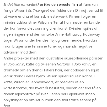
Er det ikke romantisk?
er ikke den eneste film
at fans kan
fange Wilson i år.
Trængsel,
der falder den 10. maj
,
ser ud til
at være endnu et komisk mesterværk. Filmen følger en
mindre tidskunstner Wilson, efter at hun møder en kvinde,
der har forvandlet conning til en kunst. Kvinden spilles af
ingen ringere end den smukke Anne Hathaway. Hathaway
tager Wilson under hendes fløj og lærer hende, hvordan
man bruger sine feminine toner og mænds negative
advarsler mod dem.
Andre projekter med den australske skuespillerinde på listen
er
Jojo kanin, katte
og tv-serien
Nortons
. I
Jojo kanin,
en
dramedy om en dreng i Hitlers hær, der opdager en skjult
jødisk dreng i deres hjem, Wilson spiller Fraulein Rahm. I
Katte,
Wilson er Jennyanydots, et medlem af en
kattestamme, der hvert år beslutter, hvilken der skal få en
anden lejekontrakt på livet. Serien har i øjeblikket ingen
oplysninger op om IMDb, men den skal starte senere på
året.