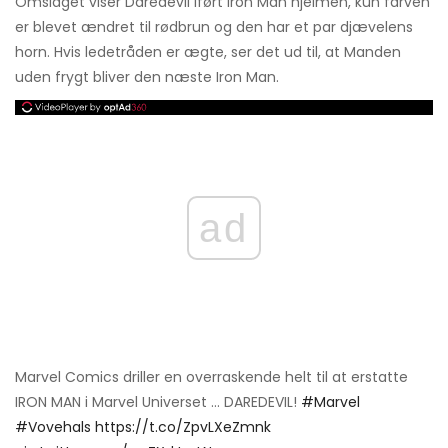
Omslaget viser Daredevil iført Iron Man hjelmen, kun farven
er blevet ændret til rødbrun og den har et par djævelens
horn. Hvis ledetråden er ægte, ser det ud til, at Manden
uden frygt bliver den næste Iron Man.
ad
Marvel Comics driller en overraskende helt til at erstatte
IRON MAN i Marvel Universet ... DAREDEVIL!
#Marvel
#Vovehals
https://t.co/ZpvLXeZmnk