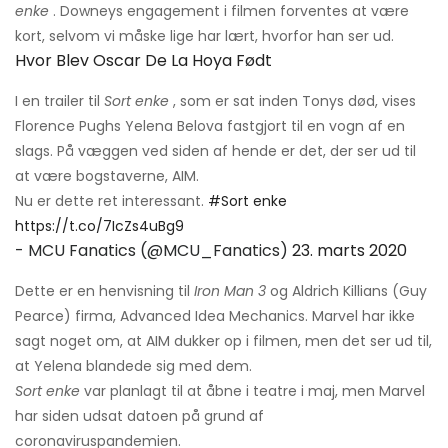
enke
. Downeys engagement i filmen forventes at være
kort, selvom vi måske lige har lært, hvorfor han ser ud.
Hvor Blev Oscar De La Hoya Født
I en trailer til
Sort enke
, som er sat inden Tonys død, vises
Florence Pughs Yelena Belova fastgjort til en vogn af en
slags. På væggen ved siden af ​​hende er det, der ser ud til
at være bogstaverne, AIM.
Nu er dette ret interessant.
#Sort enke
https://t.co/7IcZs4uBg9
- MCU Fanatics (@MCU_Fanatics)
23. marts 2020
Dette er en henvisning til
Iron Man 3
og Aldrich Killians (Guy
Pearce) firma, Advanced Idea Mechanics. Marvel har ikke
sagt noget om, at AIM dukker op i filmen, men det ser ud til,
at Yelena blandede sig med dem.
Sort enke
var planlagt til at åbne i teatre i maj, men Marvel
har siden udsat datoen på grund af
coronaviruspandemien.