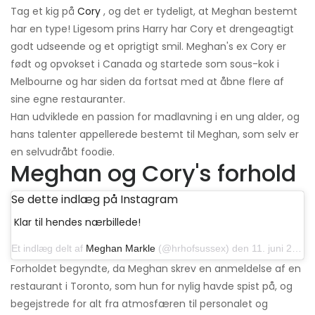
Tag et kig på
Cory
, og det er tydeligt, at Meghan bestemt
har en type! Ligesom prins Harry har Cory et drengeagtigt
godt udseende og et oprigtigt smil. Meghan's ex Cory er
født og opvokset i Canada og startede som sous-kok i
Melbourne og har siden da fortsat med at åbne flere af
sine egne restauranter.
Han udviklede en passion for madlavning i en ung alder, og
hans talenter appellerede bestemt til Meghan, som selv er
en selvudråbt foodie.
Meghan og Cory's forhold
Se dette indlæg på Instagram
Klar til hendes nærbillede!
Et indlæg delt af
Meghan Markle
(@hrhofsussex) den 11. juni 2019 kl. 17.48 PDT
Forholdet begyndte, da Meghan skrev en anmeldelse af en
restaurant i Toronto, som hun for nylig havde spist på, og
begejstrede for alt fra atmosfæren til personalet og