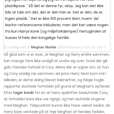
plastikpose. ' Så det er denne fyr, okay. Jeg kan slet ikke
lide at tale om det, det er den han er. Det er den, de er.
Ingen plastik. ' Det er ikke 100 procent klart, hvem 'de'
Nacho-referencerne inkluderer, men det kan være nogen
fra kun Harrys kone (og miljøforkæmper) hertuginden af ​​
Sussex til hele den kongelige familie.
Et indlæg delt af
Meghan Markle
(@hrhofsussex) den 12. juni 2019 kl. 17:19 PDT
Så glad som vi er over, at Meghan og Harry endte sammen,
kan mange fans ikke undgå at undre sig over, hvad der gik
galt i hendes forhold til Cory. Mens der er rygter om, at hun
og Cory stadig var sammen, da prins Harry først kom ind i
billedet, er dette aldrig blevet bekræftet, og ifølge nogle
rapporter sluttede forholdet på grund af Meghan's opførsel.
Efter
tager kredit
for en af ​​hans opskrifter besluttede Cory,
at forholdet bare ikke var rigtigt, og han sluttede tingene
med Meghan. Tidspunktet kunne ikke have været bedre, da
Harry bare ventede på at feje Meghan af hendes fødder,