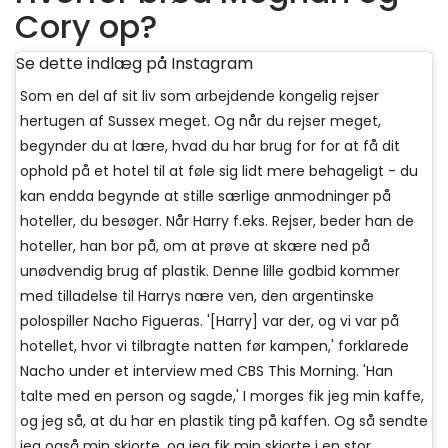
Cory op?
Se dette indlæg på Instagram
Som en del af sit liv som arbejdende kongelig rejser
hertugen af ​​Sussex meget. Og når du rejser meget,
begynder du at lære, hvad du har brug for for at få dit
ophold på et hotel til at føle sig lidt mere behageligt - du
kan endda begynde at stille særlige anmodninger på
hoteller, du besøger. Når Harry f.eks. Rejser, beder han de
hoteller, han bor på, om at prøve at skære ned på
unødvendig brug af plastik. Denne lille godbid kommer
med tilladelse til Harrys nære ven, den argentinske
polospiller Nacho Figueras. '[Harry] var der, og vi var på
hotellet, hvor vi tilbragte natten før kampen,' forklarede
Nacho under et interview med CBS This Morning. 'Han
talte med en person og sagde,' I morges fik jeg min kaffe,
og jeg så, at du har en plastik ting på kaffen. Og så sendte
jeg også min skjorte, og jeg fik min skjorte i en stor