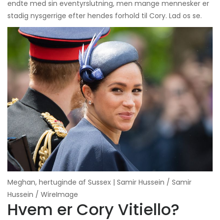
endte med sin eventyrslutning, men mange mennesker er
stadig nysgerrige efter hendes forhold til Cory. Lad os se.
Meghan, hertuginde af Sussex | Samir Hussein / Samir
Hussein / WireImage
Hvem er Cory Vitiello?