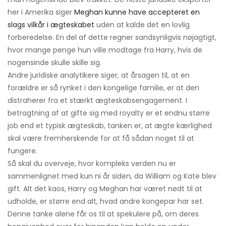
her i Amerika siger
Meghan kunne have accepteret en
slags vilkår i ægteskabet
uden at kalde det en lovlig
forberedelse. En del af dette regner sandsynligvis nøjagtigt,
hvor mange penge hun ville modtage fra Harry, hvis de
nogensinde skulle skille sig.
Andre juridiske analytikere siger, at årsagen til, at en
forældre er så rynket i den kongelige familie, er at den
distraherer fra et stærkt ægteskabsengagement. I
betragtning af at gifte sig med royalty er et endnu større
job end et typisk ægteskab, tanken er, at ægte kærlighed
skal være fremherskende for at få sådan noget til at
fungere.
Så skal du overveje, hvor kompleks verden nu er
sammenlignet med kun ni år siden, da William og Kate blev
gift. Alt det kaos, Harry og Meghan har været nødt til at
udholde, er større end alt, hvad andre kongepar har set.
Denne tanke alene får os til at spekulere på, om deres