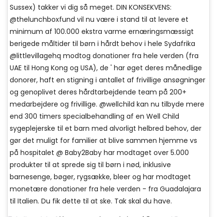
Sussex) takker vi dig så meget. DIN KONSEKVENS:
@thelunchboxfund vil nu være i stand til at levere et
minimum af 100.000 ekstra varme ernæringsmæssigt
berigede måltider til børn i hårdt behov i hele Sydafrika
@littlevillagehq modtog donationer fra hele verden (fra
UAE til Hong Kong og USA), de ' har øget deres månedlige
donorer, haft en stigning i antallet af frivillige ansøgninger
og genoplivet deres hårdtarbejdende team på 200+
medarbejdere og frivillige. @wellchild kan nu tilbyde mere
end 300 timers specialbehandling af en Well Child
sygeplejerske til et barn med alvorligt helbred behov, der
gør det muligt for familier at blive sammen hjemme vs
på hospitalet @ Baby2Baby har modtaget over 5.000
produkter til at sprede sig til børn i nød, inklusive
barnesenge, bøger, rygsække, bleer og har modtaget
monetære donationer fra hele verden - fra Guadalajara
til Italien. Du fik dette til at ske. Tak skal du have.