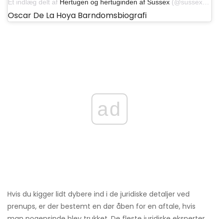
Et indlæg delt af
Hertugen og hertuginden af ​​Sussex
(@sussexroyal) den 15. april 2019 kl. 6:51 PDT
Oscar De La Hoya Barndomsbiografi
ad
Hvis du kigger lidt dybere ind i de juridiske detaljer ved
prenups, er der bestemt en dør åben for en aftale, hvis
man nogensinde blev trukket. De fleste juridiske eksperter