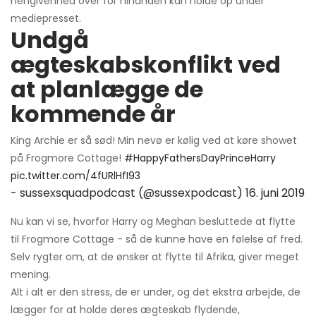
hengivenhed over for hinanden kan holde op under
mediepresset.
Undgå
ægteskabskonflikt ved
at planlægge de
kommende år
King Archie er så sød! Min nevø er kølig ved at køre showet
på Frogmore Cottage!
#HappyFathersDayPrinceHarry
pic.twitter.com/4fURlHfI93
- sussexsquadpodcast (@sussexpodcast)
16. juni 2019
Nu kan vi se, hvorfor Harry og Meghan besluttede at flytte
til Frogmore Cottage - så de kunne have en følelse af fred.
Selv rygter om, at de ønsker at flytte til Afrika, giver meget
mening.
Alt i alt er den stress, de er under, og det ekstra arbejde, de
lægger for at holde deres ægteskab flydende,