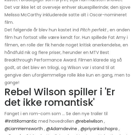
Det var ikke let at overveje enhver skuespillerinde; den sjove
Melissa McCarthy inkluderede satte alt i Oscar-nomineret
film.
Det følgende år blev hun kastet ind
Pitch perfekt
, en anden
film hun fortsat ville være kendt for. Hun spillede Fat Amy i
filmen, en rolle der fik hende noget kritisk anerkendelse, en
håndfuld nik og flere priser, herunder en MTV Best
Breakthrough Performance Award. Filmen klarede sig så
godt, at det blev en trilogi, og Wilson var i stand til at
gengive den uforglemmelige rolle ikke kun en gang, men to
gange!
Rebel Wilson spiller i 'Er
det ikke romantisk'
Fanget i en rom-com som ... Se den nye trailer til
#IntItRomantic
med hovedrollen
@rebelwilson
,
@LiamHemsworth
,
@Adamdevine
,
@priyankachopra
,