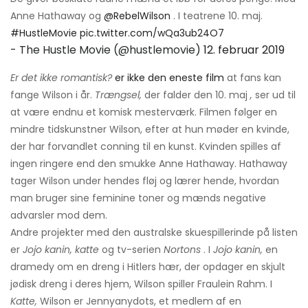
Anne Hathaway og
@RebelWilson
. I teatrene 10. maj.
#HustleMovie
pic.twitter.com/wQa3ub24O7
- The Hustle Movie (@hustlemovie)
12. februar 2019
Er det ikke romantisk?
er ikke den eneste film
at fans kan
fange Wilson i år.
Trængsel,
der falder den 10. maj
,
ser ud til
at være endnu et komisk mesterværk. Filmen følger en
mindre tidskunstner Wilson, efter at hun møder en kvinde,
der har forvandlet conning til en kunst. Kvinden spilles af
ingen ringere end den smukke Anne Hathaway. Hathaway
tager Wilson under hendes fløj og lærer hende, hvordan
man bruger sine feminine toner og mænds negative
advarsler mod dem.
Andre projekter med den australske skuespillerinde på listen
er
Jojo kanin, katte
og tv-serien
Nortons
. I
Jojo kanin,
en
dramedy om en dreng i Hitlers hær, der opdager en skjult
jødisk dreng i deres hjem, Wilson spiller Fraulein Rahm. I
Katte,
Wilson er Jennyanydots, et medlem af en