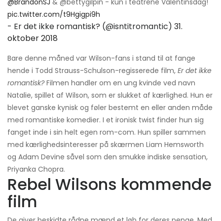
@BrandonSJ
& @bettygilpin - kun i teatrene Valentinsdag!
pic.twitter.com/t9Hgigpi9h
- Er det ikke romantisk? (@isntitromantic)
31.
oktober 2018
Bare denne måned var Wilson-fans i stand til at fange
hende i Todd Strauss-Schulson-regisserede film,
Er det ikke
romantisk?
Filmen handler om en ung kvinde ved navn
Natalie, spillet af Wilson, som er slukket af kærlighed. Hun er
blevet ganske kynisk og føler bestemt en eller anden måde
med romantiske komedier. I et ironisk twist finder hun sig
fanget inde i sin helt egen rom-com. Hun spiller sammen
med kærlighedsinteresser på skærmen Liam Hemsworth
og Adam Devine såvel som den smukke indiske sensation,
Priyanka Chopra.
Rebel Wilsons kommende
film
De giver beskidte rådne mænd et løb for deres penge. Med