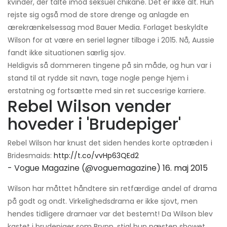
kvinder, der talte imod seksuel chikane. Det er ikke alt. Hun
rejste sig også mod de store drenge og anlagde en
ærekrænkelsessag mod Bauer Media. Forlaget beskyldte
Wilson for at være en seriel løgner tilbage i 2015. Nå, Aussie
fandt ikke situationen særlig sjov.
Heldigvis så dommeren tingene på sin måde, og hun var i
stand til at rydde sit navn, tage nogle penge hjem i
erstatning og fortsætte med sin ret succesrige karriere.
Rebel Wilson vender
hoveder i 'Brudepiger'
Rebel Wilson har knust det siden hendes korte optræden i
Bridesmaids:
http://t.co/vvHp63QEd2
- Vogue Magazine (@voguemagazine)
16. maj 2015
Wilson har måttet håndtere sin retfærdige andel af drama
på godt og ondt. Virkelighedsdrama er ikke sjovt, men
hendes tidligere dramaer var det bestemt! Da Wilson blev
kastet i brudepiger som Brynn, stjal hun næsten showet.