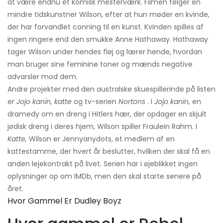
at være endnu et komisk mesterværk. Filmen følger en
mindre tidskunstner Wilson, efter at hun møder en kvinde,
der har forvandlet conning til en kunst. Kvinden spilles af
ingen ringere end den smukke Anne Hathaway. Hathaway
tager Wilson under hendes fløj og lærer hende, hvordan
man bruger sine feminine toner og mænds negative
advarsler mod dem.
Andre projekter med den australske skuespillerinde på listen
er
Jojo kanin, katte
og tv-serien
Nortons
. I
Jojo kanin,
en
dramedy om en dreng i Hitlers hær, der opdager en skjult
jødisk dreng i deres hjem, Wilson spiller Fraulein Rahm. I
Katte,
Wilson er Jennyanydots, et medlem af en
kattestamme, der hvert år beslutter, hvilken der skal få en
anden lejekontrakt på livet. Serien har i øjeblikket ingen
oplysninger op om IMDb, men den skal starte senere på
året.
Hvor Gammel Er Dudley Boyz