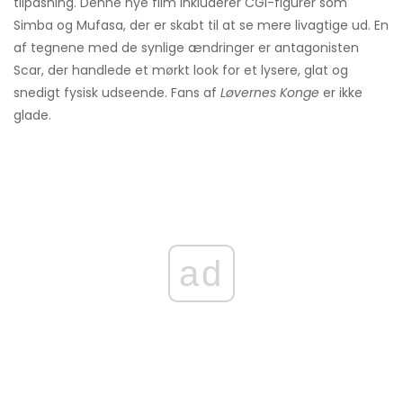
tilpasning. Denne nye film inkluderer CGI-figurer som
Simba og Mufasa, der er skabt til at se mere livagtige ud. En
af tegnene med de synlige ændringer er antagonisten
Scar, der handlede et mørkt look for et lysere, glat og
snedigt fysisk udseende. Fans af
Løvernes Konge
er ikke
glade.
ad