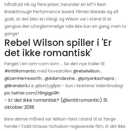
håndfuld nik og flere priser, herunder en MTV Best
Breakthrough Performance Award. Filmen klarede sig så
godt, at det blev en trilogi, og Wilson var i stand til at
gengive den uforglemmelige rolle ikke kun en gang, men to
gange!
Rebel Wilson spiller i 'Er
det ikke romantisk'
Fanget i en rom-com som ... Se den nye trailer til
#IntItRomantic
med hovedrollen
@rebelwilson
,
@LiamHemsworth
,
@Adamdevine
,
@priyankachopra
,
@BrandonSJ
& @bettygilpin - kun i teatrene Valentinsdag!
pic.twitter.com/t9Hgigpi9h
- Er det ikke romantisk? (@isntitromantic)
31.
oktober 2018
Bare denne måned var Wilson-fans i stand til at fange
hende i Todd Strauss-Schulson-regisserede film,
Er det ikke