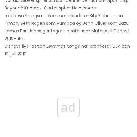
Donald Glover spiller Simba i denne live-action-tilpasning.
Beyoncé Knowles-Carter spiller Nala. Andre
rollebesætningsmedlemmer inkluderer Billy Eichner som
Timon, Seth Rogen som Pumbaa og John Oliver som Zazu.
James Earl Jones gentager sin rolle som Mufasa til Disneys
2019-film.
Disneys live-action
Løvernes Konge
har premiere i USA den
19. juli 2019.
ad