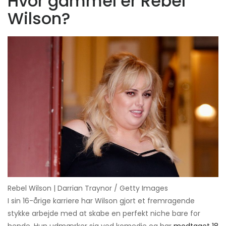
Hvor gammel er Rebel
Wilson?
Rebel Wilson | Darrian Traynor / Getty Images
I sin 16-årige karriere har Wilson gjort et fremragende
stykke arbejde med at skabe en perfekt niche bare for
hende. Hun udmærker sig ved komedie og har
modtaget 18