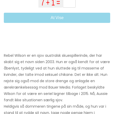
At Vise
Rebel Wilson er en sjov australsk skuespillerinde, der har
skabt sig et navn siden 2003. Hun er også kendt for at være
åbenlyst, tydeligt ved at hun sluttede sig til masserne af
kvinder, der talte imod seksuel chikane. Det er ikke alt. Hun
rejste sig også mod de store drenge og anlagde en
ærekrænkelsessag mod Bauer Media. Forlaget beskyldte
Wilson for at være en seriel løgner tilbage i 2015. Nå, Aussie
fandt ikke situationen særlig sjov.
Heldigvis så dommeren tingene på sin måde, og hun var i
stand til at rydde sit navn, tage nogle penge hjem i