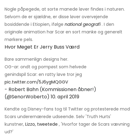
Nogle påpegede, at sorte manede løver findes i naturen.
Selvom de er sjældne, er disse løver overvejende
bosiddende i Etiopien, ifølge
national geografi
. I den
originale animation har Scar en sort manke og generelt
mørkere pels.
Hvor Meget Er Jerry Buss Værd
Bare sammenlign designs her.
OG-ar: ondt og pompøst som helvede
genindspil Scar: en ratty løve tror jeg
pic.twitter.com/5J6ygMQGGV
- Robert Bahn (Kommissionen åbner!)
(@SenorWoberto)
10. april 2019
Kendte og Disney-fans tog til Twitter og protesterede mod
Scars underernærede udseende. Selv 'Truth Hurts'
kunstner,
Lizzo, tweetede
, 'Hvorfor tager de Scars vævning
ud?'