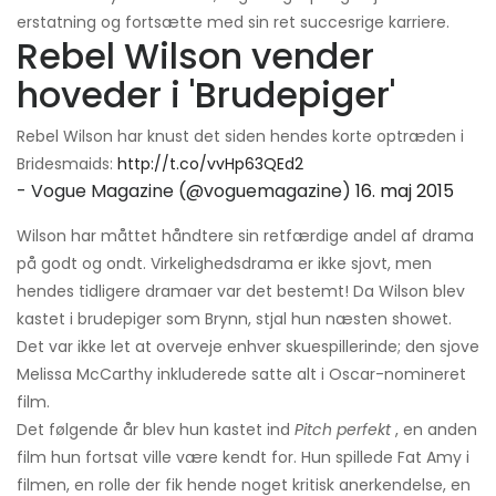
erstatning og fortsætte med sin ret succesrige karriere.
Rebel Wilson vender
hoveder i 'Brudepiger'
Rebel Wilson har knust det siden hendes korte optræden i
Bridesmaids:
http://t.co/vvHp63QEd2
- Vogue Magazine (@voguemagazine)
16. maj 2015
Wilson har måttet håndtere sin retfærdige andel af drama
på godt og ondt. Virkelighedsdrama er ikke sjovt, men
hendes tidligere dramaer var det bestemt! Da Wilson blev
kastet i brudepiger som Brynn, stjal hun næsten showet.
Det var ikke let at overveje enhver skuespillerinde; den sjove
Melissa McCarthy inkluderede satte alt i Oscar-nomineret
film.
Det følgende år blev hun kastet ind
Pitch perfekt
, en anden
film hun fortsat ville være kendt for. Hun spillede Fat Amy i
filmen, en rolle der fik hende noget kritisk anerkendelse, en