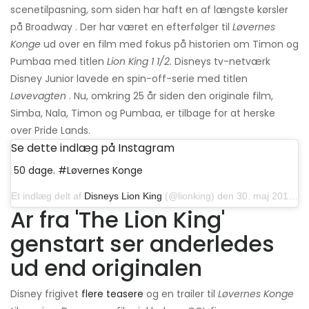
scenetilpasning, som siden har haft en af længste kørsler
på Broadway . Der har været en efterfølger til
Løvernes
Konge
ud over en film med fokus på historien om Timon og
Pumbaa med titlen
Lion King 1 1/2.
Disneys tv-netværk
Disney Junior lavede en spin-off-serie med titlen
Løvevagten
. Nu, omkring 25 år siden den originale film,
Simba, Nala, Timon og Pumbaa, er tilbage for at herske
over Pride Lands.
Se dette indlæg på Instagram
50 dage. #Løvernes Konge
Et indlæg delt af
Disneys Lion King
(@lionking) den 30. maj 2019 kl. 9:00 PDT
Ar fra 'The Lion King'
genstart ser anderledes
ud end originalen
Disney frigivet
flere teasere
og en trailer til
Løvernes Konge