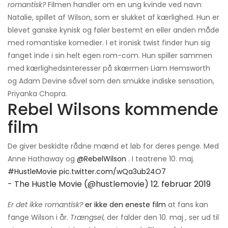
romantisk?
Filmen handler om en ung kvinde ved navn
Natalie, spillet af Wilson, som er slukket af kærlighed. Hun er
blevet ganske kynisk og føler bestemt en eller anden måde
med romantiske komedier. I et ironisk twist finder hun sig
fanget inde i sin helt egen rom-com. Hun spiller sammen
med kærlighedsinteresser på skærmen Liam Hemsworth
og Adam Devine såvel som den smukke indiske sensation,
Priyanka Chopra.
Rebel Wilsons kommende
film
De giver beskidte rådne mænd et løb for deres penge. Med
Anne Hathaway og
@RebelWilson
. I teatrene 10. maj.
#HustleMovie
pic.twitter.com/wQa3ub24O7
- The Hustle Movie (@hustlemovie)
12. februar 2019
Er det ikke romantisk?
er ikke den eneste film
at fans kan
fange Wilson i år.
Trængsel,
der falder den 10. maj
,
ser ud til