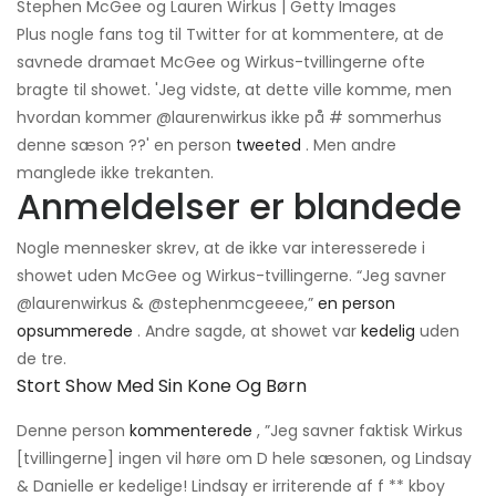
Stephen McGee og Lauren Wirkus | Getty Images
Plus nogle fans tog til Twitter for at kommentere, at de
savnede dramaet McGee og Wirkus-tvillingerne ofte
bragte til showet. 'Jeg vidste, at dette ville komme, men
hvordan kommer @laurenwirkus ikke på # sommerhus
denne sæson ??' en person
tweeted
. Men andre
manglede ikke trekanten.
Anmeldelser er blandede
Nogle mennesker skrev, at de ikke var interesserede i
showet uden McGee og Wirkus-tvillingerne. “Jeg savner
@laurenwirkus & @stephenmcgeeee,”
en person
opsummerede
. Andre sagde, at showet var
kedelig
uden
de tre.
Stort Show Med Sin Kone Og Børn
Denne person
kommenterede
, ”Jeg savner faktisk Wirkus
[tvillingerne] ingen vil høre om D hele sæsonen, og Lindsay
& Danielle er kedelige! Lindsay er irriterende af f ** kboy