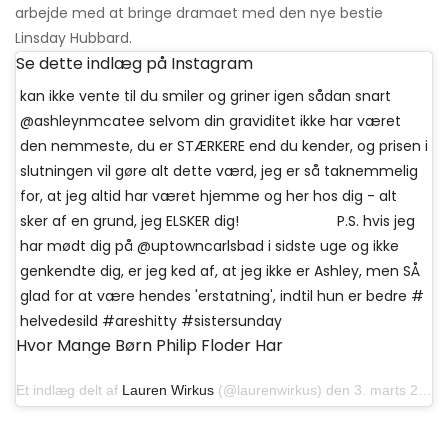
arbejde med at bringe dramaet med den nye bestie
Linsday Hubbard.
Se dette indlæg på Instagram
kan ikke vente til du smiler og griner igen sådan snart
@ashleynmcatee selvom din graviditet ikke har været
den nemmeste, du er STÆRKERE end du kender, og prisen i
slutningen vil gøre alt dette værd, jeg er så taknemmelig
for, at jeg altid har været hjemme og her hos dig - alt
sker af en grund, jeg ELSKER dig! ⠀⠀⠀⠀⠀⠀⠀⠀⠀ P.S. hvis jeg
har mødt dig på @uptowncarlsbad i sidste uge og ikke
genkendte dig, er jeg ked af, at jeg ikke er Ashley, men SÅ
glad for at være hendes 'erstatning', indtil hun er bedre #
helvedesild #areshitty #sistersunday
Hvor Mange Børn Philip Floder Har
Et indlæg delt af
Lauren Wirkus
(@laurenwirkus) den 3. marts 2019 kl. 18:21 PST