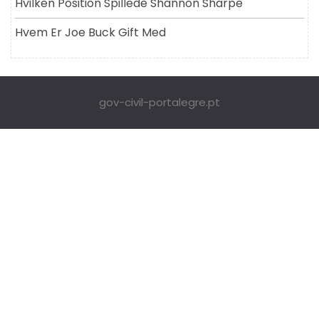
Hvilken Position Spillede Shannon Sharpe
Hvem Er Joe Buck Gift Med
gov-civil-portalegre.pt