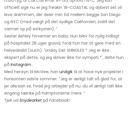
mod ryg, til Cali Cali efter 8+ års ophold i NYC. Jeg kan
officielt sige nu er jeg freakin 'BI-COASTAL og dybest set vil
leve drømmen, der deler min tid mellem begge San Diego
og NYC (med vægt på det sydlige Californien, indtil det
varmer op på østkysten). ”
Søster Ashley forventer en baby. Hun blev for nylig indlagt
på hospitalet 28 uger gravid, fordi hun har at gøre med en
helvedesild (ouch). 'Unday Del: SHINGLES * Jeg er ikke
ekspert på dette, og jeg skriver ikke for sympati *', delte hun
på
Instagram
.
Med hensyn til McGee, han
undgik
til at have nye projekter i
horisonten sidste sommer. ”Jeg er ærligt talt så glad for, at
jer alle kan se, hvad jeg arbejder på nu. du vil ærligt talt ikke
engang tænke på hamptonerne mere. ”
Tjek ud
Snydearket
på Facebook!