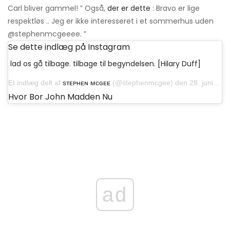
Carl bliver gammel! ” Også,
der er dette
: Bravo er lige
respektløs .. Jeg er ikke interesseret i et sommerhus uden
@stephenmcgeeee. ”
Se dette indlæg på Instagram
lad os gå tilbage. tilbage til begyndelsen. [Hilary Duff]
Et indlæg delt af
sᴛᴇᴘʜᴇɴ ᴍᴄɢᴇᴇ
(@stephenmcgee) den 28. juni 2018 kl. 11:50 PDT
Hvor Bor John Madden Nu
ad