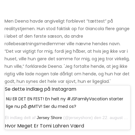
Men Deena havde angiveligt forblevet ”tættest” på
realitystjernen. Hun stod faktisk op for Giancola flere gange
i løbet af den første sæson, da andre
rollebesætningsmedlemmer ville nævne hendes navn.
”Det var vigtigt for mig, fordi jeg håber, at hvis jeg ikke var i
huset, ville hun gøre det samme for mig, og jeg tror virkelig,
hun ville,” forklarede Deena. 'Jeg fortalte hende, at jeg ikke
rigtig ville lade nogen tale dårligt om hende, og hun har det
godt, hun synes det hele var sjovt, hun er ligeglad.'
Se dette indlæg på Instagram
NU ER DET EN FEST! En helt ny #JSFamilyVacation starter
lige nu på @MTV! Ser du med os?
Et indlæg delt af
Jersey Shore
(@jerseyshore) den 22. august 2019 kl. 16:59 PDT
Hvor Meget Er Tomi Lahren Værd