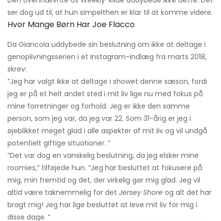
Den ovennævnte Us Weekly-kilde uddybede ikke dette. Det
ser dog ud til, at hun simpelthen er klar til at komme videre.
Hvor Mange Børn Har Joe Flacco
Da Giancola uddybede sin beslutning om ikke at deltage i
genoplivningsserien i et Instagram-indlæg fra marts 2018,
skrev:
”Jeg har valgt ikke at deltage i showet denne sæson, fordi
jeg er på et helt andet sted i mit liv lige nu med fokus på
mine forretninger og forhold. Jeg er ikke den samme
person, som jeg var, da jeg var 22. Som 31-årig er jeg i
øjeblikket meget glad i alle aspekter af mit liv og vil undgå
potentielt giftige situationer. ”
”Det var dog en vanskelig beslutning, da jeg elsker mine
roomies,” tilføjede hun. ”Jeg har besluttet at fokusere på
mig, min fremtid og det, der virkelig gør mig glad. Jeg vil
altid være taknemmelig for det
Jersey Shore
og alt det har
bragt mig! Jeg har lige besluttet at leve mit liv for mig i
disse dage. ”