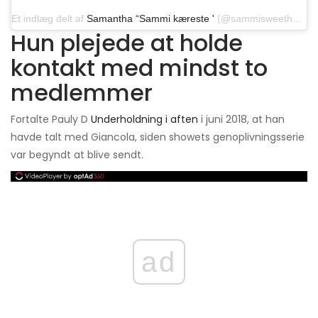
Et indlæg delt af
Samantha “Sammi kæreste '
(@sammisweetheart) den 7. oktober 2019 kl. 08:19 PDT
Hun plejede at holde
kontakt med mindst to
medlemmer
Fortalte Pauly D
Underholdning i aften
i juni 2018, at han
havde talt med Giancola, siden showets genoplivningsserie
var begyndt at blive sendt.
ad