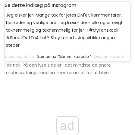
Se dette indlæg på Instagram
Jeg elsker jer! Mange tak for jeres DM'er, kommentarer,
beskeder og venlige ord. Jeg læser dem alle og er evigt
taknemmelig og taknemmelig for jer !! #MyFansRock
#ShoutOutToALLofY Stay tuned .. Jeg vil ikke nogen
steder
Et indlæg delt af
Samantha “Sammi kæreste '
(@sammisweetheart) den 30. marts 2018 kl. 07:12 PDT
Fair nok. På den lyse side er i det mindste de andre
rollebesætningsmedlemmer kommet for at blive.
ad