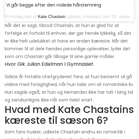
Vi går begge efter den rodede hårstemning
Et indlæg delt af
Kate Chastain
(@kate_chastain) den 28. september 2019 kl. 12:12 PDT
Når det er sagt, tilstod Chastain, at hun er glad for at
forfølge et forhold til enhver, der gør hende lykkelig, så det
er ikke helt udelukket at have en anden kæreste. Når det
kommer til at dele hendes personlige oplevelser, lyder det
som om Chastain går tilbage til sine gamle måder.
Hvor Gik Julian Edelman I Gymnasiet
Sidste år fortalte chefgryderiet fans, at hun bestemt vil gå
videre med forsigtighed, når hun taler om sit romantiske liv.
Hun sagde også, at hun og Hernandez ikke har talt i lang tid
og sandsynligvis ikke når som helst snart.
Hvad med Kate Chastains
kæreste til sæson 6?
Som fans husker, udløste Chastain endnu en romantik i