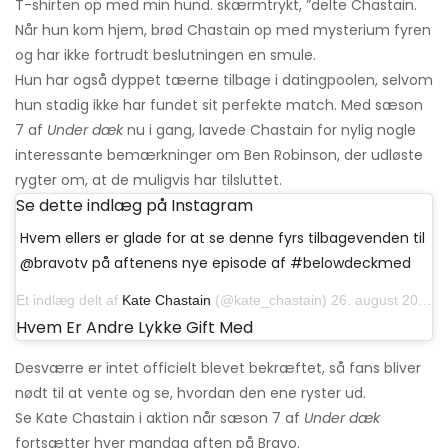
T-shirten op med min hund. skærmtrykt, ”delte Chastain.
Når hun kom hjem, brød Chastain op med mysterium fyren
og har ikke fortrudt beslutningen en smule.
Hun har også dyppet tæerne tilbage i datingpoolen, selvom
hun stadig ikke har fundet sit perfekte match. Med sæson
7 af
Under dæk
nu i gang, lavede Chastain for nylig nogle
interessante bemærkninger om Ben Robinson, der udløste
rygter om, at de muligvis har tilsluttet.
Se dette indlæg på Instagram
Hvem ellers er glade for at se denne fyrs tilbagevenden til
@bravotv på aftenens nye episode af #belowdeckmed
Et indlæg delt af
Kate Chastain
(@kate_chastain) 26. august 2019 kl. 17:57 PDT
Hvem Er Andre Lykke Gift Med
Desværre er intet officielt blevet bekræftet, så fans bliver
nødt til at vente og se, hvordan den ene ryster ud.
Se Kate Chastain i aktion når sæson 7 af
Under dæk
fortsætter hver mandag aften på Bravo.