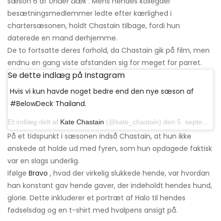
sæson 6 af
Under dæk
. Mens hendes kollegaer
besætningsmedlemmer ledte efter kærlighed i
chartersæsonen, holdt Chastain tilbage, fordi hun
daterede en mand derhjemme.
De to fortsatte deres forhold, da Chastain gik på film, men
endnu en gang viste afstanden sig for meget for parret.
Se dette indlæg på Instagram
Hvis vi kun havde noget bedre end den nye sæson af
#BelowDeck Thailand.
Et indlæg delt af
Kate Chastain
(@kate_chastain) den 5. september 2019 kl. 12:10 PDT
På et tidspunkt i sæsonen indså Chastain, at hun ikke
ønskede at holde ud med fyren, som hun opdagede faktisk
var en slags underlig.
Ifølge
Bravo
, hvad der virkelig slukkede hende, var hvordan
han konstant gav hende gaver, der indeholdt hendes hund,
glorie. Dette inkluderer et portræt af Halo til hendes
fødselsdag og en t-shirt med hvalpens ansigt på.