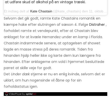
at udføre skud af alkohol på en vintage træski.
Et indlæg delt af
Kate Chastain
(@kate_chastain) den 11. oktober 2019 kl.4: 32 PDT
Selvom det gik godt, ramte Kate Chastains romantik en
kæmpe hake efter slutningen af ​​sæson 4. Ifølge
Distraher
,
forholdet ramte et vendepunkt, efter at Chastain blev
anklaget for at kvæle Hernandez under en kamp i Florida.
Chastain indrømmede senere, at optagelsen af ​​showet
lagde en masse stress på deres romantik. Tiden fra
hinanden hjalp heller ikke og kørte dem kun længere fra
hinanden. Efter anklagerne om vold i hjemmet besluttede
parret at skille veje for godt.
Det
Under dæk
stjerne er nu en enlig kvinde, selvom det er
uklart, om hun nogensinde vil åbne op for sin
forholdsstatus igen.