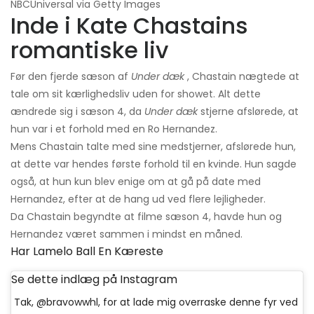
NBCUniversal via Getty Images
Inde i Kate Chastains
romantiske liv
Før den fjerde sæson af
Under dæk
, Chastain nægtede at
tale om sit kærlighedsliv uden for showet. Alt dette
ændrede sig i sæson 4, da
Under dæk
stjerne afslørede, at
hun var i et forhold med en Ro Hernandez.
Mens Chastain talte med sine medstjerner, afslørede hun,
at dette var hendes første forhold til en kvinde. Hun sagde
også, at hun kun blev enige om at gå på date med
Hernandez, efter at de hang ud ved flere lejligheder.
Da Chastain begyndte at filme sæson 4, havde hun og
Hernandez været sammen i mindst en måned.
Har Lamelo Ball En Kæreste
Se dette indlæg på Instagram
Tak, @bravowwhl, for at lade mig overraske denne fyr ved