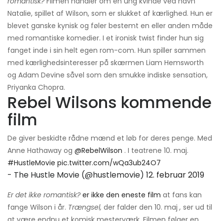
romantisk?
Filmen handler om en ung kvinde ved navn
Natalie, spillet af Wilson, som er slukket af kærlighed. Hun er
blevet ganske kynisk og føler bestemt en eller anden måde
med romantiske komedier. I et ironisk twist finder hun sig
fanget inde i sin helt egen rom-com. Hun spiller sammen
med kærlighedsinteresser på skærmen Liam Hemsworth
og Adam Devine såvel som den smukke indiske sensation,
Priyanka Chopra.
Rebel Wilsons kommende
film
De giver beskidte rådne mænd et løb for deres penge. Med
Anne Hathaway og
@RebelWilson
. I teatrene 10. maj.
#HustleMovie
pic.twitter.com/wQa3ub24O7
- The Hustle Movie (@hustlemovie)
12. februar 2019
Er det ikke romantisk?
er ikke den eneste film
at fans kan
fange Wilson i år.
Trængsel,
der falder den 10. maj
,
ser ud til
at være endnu et komisk mesterværk. Filmen følger en