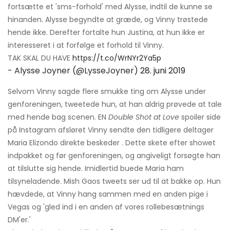
fortsætte et 'sms-forhold' med Alysse, indtil de kunne se
hinanden. Alysse begyndte at græde, og Vinny trøstede
hende ikke. Derefter fortalte hun Justina, at hun ikke er
interesseret i at forfølge et forhold til Vinny.
TAK SKAL DU HAVE
https://t.co/WrNYr2Ya5p
- Alysse Joyner (@LysseJoyner)
28. juni 2019
Selvom Vinny sagde flere smukke ting om Alysse under
genforeningen, tweetede hun, at han aldrig prøvede at tale
med hende bag scenen. EN
Double Shot at Love
spoiler side
på Instagram afsløret Vinny sendte den tidligere deltager
Maria Elizondo direkte beskeder . Dette skete efter showet
indpakket og før genforeningen, og angiveligt forsøgte han
at tilslutte sig hende. Imidlertid buede Maria ham
tilsyneladende. Mish Gaos tweets ser ud til at bakke op. Hun
hævdede, at Vinny hang sammen med en anden pige i
Vegas og 'gled ind i en anden af ​​vores rollebesætnings
DM'er.'