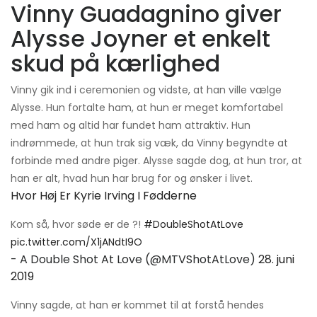
Vinny Guadagnino giver
Alysse Joyner et enkelt
skud på kærlighed
Vinny gik ind i ceremonien og vidste, at han ville vælge
Alysse. Hun fortalte ham, at hun er meget komfortabel
med ham og altid har fundet ham attraktiv. Hun
indrømmede, at hun trak sig væk, da Vinny begyndte at
forbinde med andre piger. Alysse sagde dog, at hun tror, ​​at
han er alt, hvad hun har brug for og ønsker i livet.
Hvor Høj Er Kyrie Irving I Fødderne
Kom så, hvor søde er de ?!
#DoubleShotAtLove
pic.twitter.com/X1jANdtI9O
- A Double Shot At Love (@MTVShotAtLove)
28. juni
2019
Vinny sagde, at han er kommet til at forstå hendes