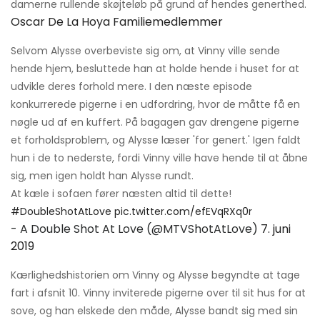
damerne rullende skøjteløb på grund af hendes generthed.
Oscar De La Hoya Familiemedlemmer
Selvom Alysse overbeviste sig om, at Vinny ville sende
hende hjem, besluttede han at holde hende i huset for at
udvikle deres forhold mere. I den næste episode
konkurrerede pigerne i en udfordring, hvor de måtte få en
nøgle ud af en kuffert. På bagagen gav drengene pigerne
et forholdsproblem, og Alysse læser 'for genert.' Igen faldt
hun i de to nederste, fordi Vinny ville have hende til at åbne
sig, men igen holdt han Alysse rundt.
At kæle i sofaen fører næsten altid til dette!
#DoubleShotAtLove
pic.twitter.com/efEVqRXq0r
- A Double Shot At Love (@MTVShotAtLove)
7. juni
2019
Kærlighedshistorien om Vinny og Alysse begyndte at tage
fart i afsnit 10. Vinny inviterede pigerne over til sit hus for at
sove, og han elskede den måde, Alysse bandt sig med sin