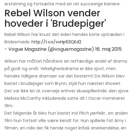
erstatning og fortsætte med sin ret succesrige karriere.
Rebel Wilson vender
hoveder i 'Brudepiger'
Rebel Wilson har knust det siden hendes korte optræden i
Bridesmaids:
http://t.co/vvHp63QEd2
- Vogue Magazine (@voguemagazine)
16. maj 2015
Wilson har måttet håndtere sin retfærdige andel af drama
på godt og ondt. Virkelighedsdrama er ikke sjovt, men
hendes tidligere dramaer var det bestemt! Da Wilson blev
kastet i brudepiger som Brynn, stjal hun næsten showet.
Det var ikke let at overveje enhver skuespillerinde; den sjove
Melissa McCarthy inkluderede satte alt i Oscar-nomineret
film.
Det følgende år blev hun kastet ind
Pitch perfekt
, en anden
film hun fortsat ville være kendt for. Hun spillede Fat Amy i
filmen, en rolle der fik hende noget kritisk anerkendelse, en