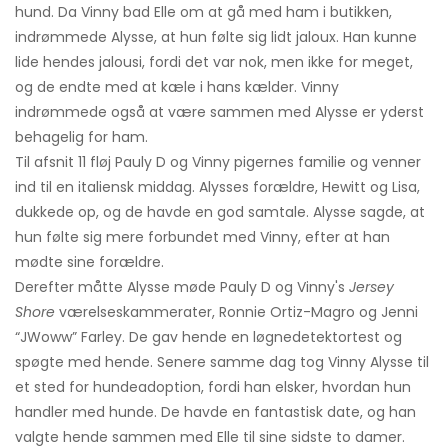
hund. Da Vinny bad Elle om at gå med ham i butikken,
indrømmede Alysse, at hun følte sig lidt jaloux. Han kunne
lide hendes jalousi, fordi det var nok, men ikke for meget,
og de endte med at kæle i hans kælder. Vinny
indrømmede også at være sammen med Alysse er yderst
behagelig for ham.
Til afsnit 11 fløj Pauly D og Vinny pigernes familie og venner
ind til en italiensk middag. Alysses forældre, Hewitt og Lisa,
dukkede op, og de havde en god samtale. Alysse sagde, at
hun følte sig mere forbundet med Vinny, efter at han
mødte sine forældre.
Derefter måtte Alysse møde Pauly D og Vinny's
Jersey
Shore
værelseskammerater, Ronnie Ortiz-Magro og Jenni
“JWoww” Farley. De gav hende en løgnedetektortest og
spøgte med hende. Senere samme dag tog Vinny Alysse til
et sted for hundeadoption, fordi han elsker, hvordan hun
handler med hunde. De havde en fantastisk date, og han
valgte hende sammen med Elle til sine sidste to damer.