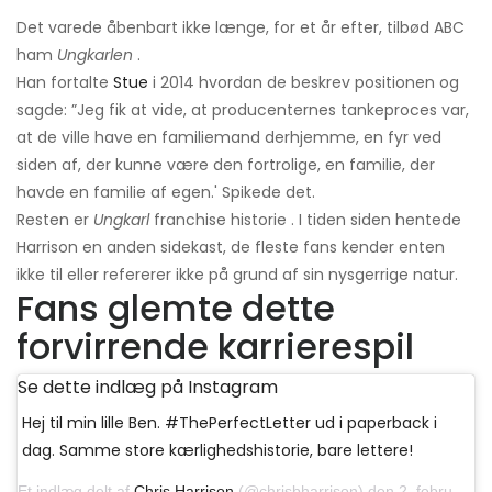
Det varede åbenbart ikke længe, ​​for et år efter, tilbød ABC
ham
Ungkarlen
.
Han fortalte
Stue
i 2014 hvordan de beskrev positionen og
sagde: ”Jeg fik at vide, at producenternes tankeproces var,
at de ville have en familiemand derhjemme, en fyr ved
siden af, der kunne være den fortrolige, en familie, der
havde en familie af egen.' Spikede det.
Resten er
Ungkarl
franchise historie . I tiden siden hentede
Harrison en anden sidekast, de fleste fans kender enten
ikke til eller refererer ikke på grund af sin nysgerrige natur.
Fans glemte dette
forvirrende karrierespil
Se dette indlæg på Instagram
Hej til min lille Ben. #ThePerfectLetter ud i paperback i
dag. Samme store kærlighedshistorie, bare lettere!
Et indlæg delt af
Chris Harrison
(@chrisbharrison) den 2. februar 2016 kl.9: 50 PST