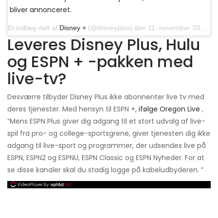
bliver annonceret.
Et indlæg delt af
Disney +
(@disneyplus) den 11. november 2019 kl. 12:14 PST
Leveres Disney Plus, Hulu
og ESPN + -pakken med
live-tv?
Desværre tilbyder Disney Plus ikke abonnenter live tv med
deres tjenester. Med hensyn til ESPN +,
ifølge Oregon Live
,
“Mens ESPN Plus giver dig adgang til et stort udvalg af live-
spil fra pro- og college-sportsgrene, giver tjenesten dig ikke
adgang til live-sport og programmer, der udsendes live på
ESPN, ESPN2 og ESPNU, ESPN Classic og ESPN Nyheder. For at
se disse kanaler skal du stadig logge på kabeludbyderen. ”