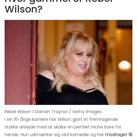
Wilson?
Rebel Wilson | Darrian Traynor / Getty Images
I sin 16-årige karriere har Wilson gjort et fremragende
stykke arbejde med at skabe en perfekt niche bare for
hende. Hun udmærker sig ved komedie og har
modtaget 18