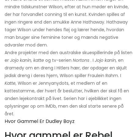
mindre tidskunstner Wilson, efter at hun møder en kvinde,
der har forvandlet conning til en kunst. Kvinden spilles af
ingen ringere end den smukke Anne Hathaway. Hathaway
tager Wilson under hendes fløj og lærer hende, hvordan
man bruger sine feminine toner og mænds negative
advarsler mod dem.
Andre projekter med den australske skuespillerinde på listen
er
Jojo kanin, katte
og tv-serien
Nortons
. I
Jojo kanin,
en
dramedy om en dreng i Hitlers hær, der opdager en skjult
jødisk dreng i deres hjem, Wilson spiller Fraulein Rahm. I
Katte,
Wilson er Jennyanydots, et medlem af en
kattestamme, der hvert år beslutter, hvilken der skal få en
anden lejekontrakt på livet. Serien har i øjeblikket ingen
oplysninger op om IMDb, men den skal starte senere på
året.
Hvor Gammel Er Dudley Boyz
Hvor gammel er Rebel