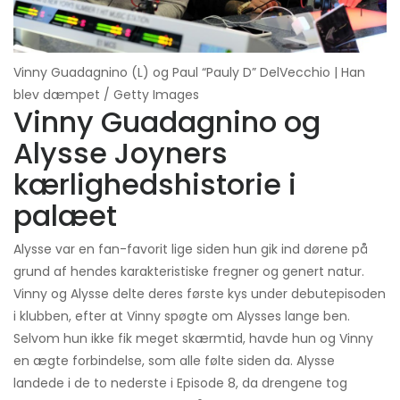
Vinny Guadagnino (L) og Paul “Pauly D” DelVecchio | Han
blev dæmpet / Getty Images
Vinny Guadagnino og
Alysse Joyners
kærlighedshistorie i
palæet
Alysse var en fan-favorit lige siden hun gik ind dørene på
grund af hendes karakteristiske fregner og genert natur.
Vinny og Alysse delte deres første kys under debutepisoden
i klubben, efter at Vinny spøgte om Alysses lange ben.
Selvom hun ikke fik meget skærmtid, havde hun og Vinny
en ægte forbindelse, som alle følte siden da. Alysse
landede i de to nederste i Episode 8, da drengene tog