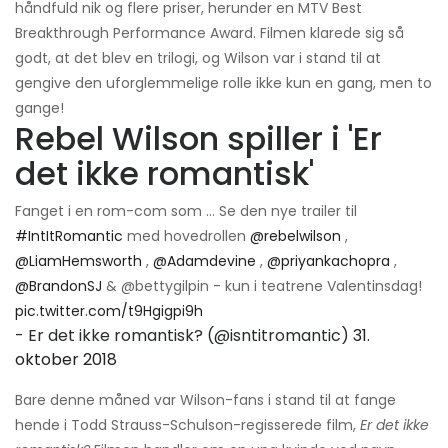
håndfuld nik og flere priser, herunder en MTV Best
Breakthrough Performance Award. Filmen klarede sig så
godt, at det blev en trilogi, og Wilson var i stand til at
gengive den uforglemmelige rolle ikke kun en gang, men to
gange!
Rebel Wilson spiller i 'Er
det ikke romantisk'
Fanget i en rom-com som ... Se den nye trailer til
#IntItRomantic
med hovedrollen
@rebelwilson
,
@LiamHemsworth
,
@Adamdevine
,
@priyankachopra
,
@BrandonSJ
& @bettygilpin - kun i teatrene Valentinsdag!
pic.twitter.com/t9Hgigpi9h
- Er det ikke romantisk? (@isntitromantic)
31.
oktober 2018
Bare denne måned var Wilson-fans i stand til at fange
hende i Todd Strauss-Schulson-regisserede film,
Er det ikke