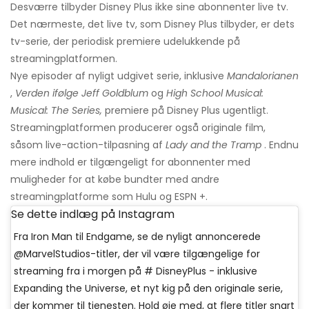
Desværre tilbyder Disney Plus ikke sine abonnenter live tv.
Det nærmeste, det live tv, som Disney Plus tilbyder, er dets
tv-serie, der periodisk premiere udelukkende på
streamingplatformen.
Nye episoder af nyligt udgivet serie, inklusive
Mandalorianen
,
Verden ifølge Jeff Goldblum
og
High School Musical:
Musical: The Series,
premiere på Disney Plus ugentligt.
Streamingplatformen producerer også originale film,
såsom live-action-tilpasning af
Lady and the Tramp
. Endnu
mere indhold er tilgængeligt for abonnenter med
muligheder for at købe bundter med andre
streamingplatforme som Hulu og ESPN +.
Se dette indlæg på Instagram
Fra Iron Man til Endgame, se de nyligt annoncerede
@MarvelStudios-titler, der vil være tilgængelige for
streaming fra i morgen på # DisneyPlus - inklusive
Expanding the Universe, et nyt kig på den originale serie,
der kommer til tjenesten. Hold øje med, at flere titler snart