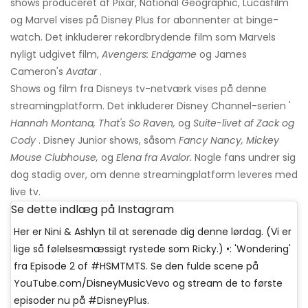
shows produceret af Pixar, National Geographic, Lucasfilm
og Marvel vises på Disney Plus for abonnenter at binge-
watch. Det inkluderer rekordbrydende film som Marvels
nyligt udgivet film,
Avengers: Endgame
og James
Cameron's
Avatar
.
Shows og film fra Disneys tv-netværk vises på denne
streamingplatform. Det inkluderer Disney Channel-serien '
Hannah Montana, That's So Raven,
og
Suite-livet af Zack og
Cody
. Disney Junior shows, såsom
Fancy Nancy, Mickey
Mouse Clubhouse,
og
Elena fra Avalor.
Nogle fans undrer sig
dog stadig over, om denne streamingplatform leveres med
live tv.
Se dette indlæg på Instagram
Her er Nini & Ashlyn til at serenade dig denne lørdag. (Vi er
lige så følelsesmæssigt rystede som Ricky.) •: 'Wondering'
fra Episode 2 of #HSMTMTS. Se den fulde scene på
YouTube.com/DisneyMusicVevo og stream de to første
episoder nu på #DisneyPlus.