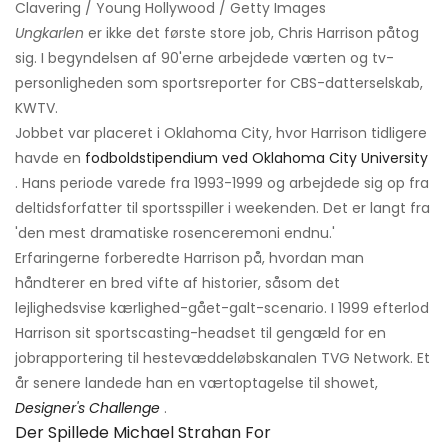
Clavering / Young Hollywood / Getty Images
Ungkarlen
er ikke det første store job, Chris Harrison påtog
sig. I begyndelsen af ​​90'erne arbejdede værten og tv-
personligheden som sportsreporter for CBS-datterselskab,
KWTV.
Jobbet var placeret i Oklahoma City, hvor Harrison tidligere
havde en
fodboldstipendium ved Oklahoma City University
. Hans periode varede fra 1993-1999 og arbejdede sig op fra
deltidsforfatter til sportsspiller i weekenden. Det er langt fra
'den mest dramatiske rosenceremoni endnu.'
Erfaringerne forberedte Harrison på, hvordan man
håndterer en bred vifte af historier, såsom det
lejlighedsvise kærlighed-gået-galt-scenario. I 1999 efterlod
Harrison sit sportscasting-headset til gengæld for en
jobrapportering til hestevæddeløbskanalen TVG Network. Et
år senere landede han en værtoptagelse til showet,
Designer's Challenge
.
Der Spillede Michael Strahan For