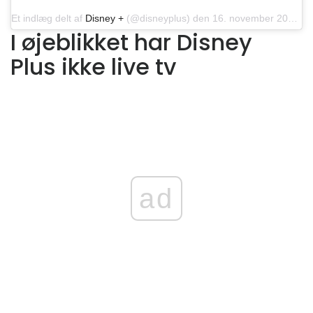
Et indlæg delt af
Disney +
(@disneyplus) den 16. november 2019 kl. 08:22 PST
I øjeblikket har Disney
Plus ikke live tv
ad