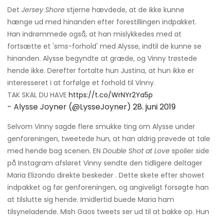
Det
Jersey Shore
stjerne hævdede, at de ikke kunne
hænge ud med hinanden efter forestillingen indpakket.
Han indrømmede også, at han mislykkedes med at
fortsætte et 'sms-forhold' med Alysse, indtil de kunne se
hinanden. Alysse begyndte at græde, og Vinny trøstede
hende ikke. Derefter fortalte hun Justina, at hun ikke er
interesseret i at forfølge et forhold til Vinny.
TAK SKAL DU HAVE
https://t.co/WrNYr2Ya5p
- Alysse Joyner (@LysseJoyner)
28. juni 2019
Selvom Vinny sagde flere smukke ting om Alysse under
genforeningen, tweetede hun, at han aldrig prøvede at tale
med hende bag scenen. EN
Double Shot at Love
spoiler side
på Instagram afsløret Vinny sendte den tidligere deltager
Maria Elizondo direkte beskeder . Dette skete efter showet
indpakket og før genforeningen, og angiveligt forsøgte han
at tilslutte sig hende. Imidlertid buede Maria ham
tilsyneladende. Mish Gaos tweets ser ud til at bakke op. Hun