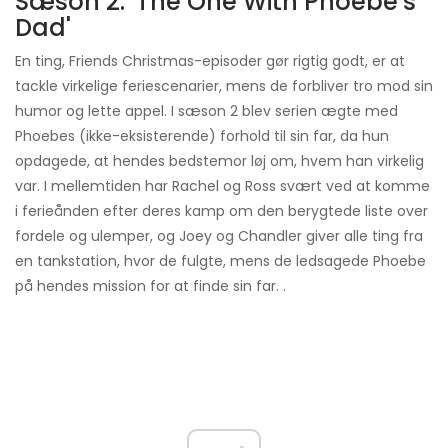
Sæson 2: 'The One With Phoebe's
Dad'
En ting, Friends Christmas-episoder gør rigtig godt, er at
tackle virkelige feriescenarier, mens de forbliver tro mod sin
humor og lette appel. I sæson 2 blev serien ægte med
Phoebes (ikke-eksisterende) forhold til sin far, da hun
opdagede, at hendes bedstemor løj om, hvem han virkelig
var. I mellemtiden har Rachel og Ross svært ved at komme
i ferieånden efter deres kamp om den berygtede liste over
fordele og ulemper, og Joey og Chandler giver alle ting fra
en tankstation, hvor de fulgte, mens de ledsagede Phoebe
på hendes mission for at finde sin far. .