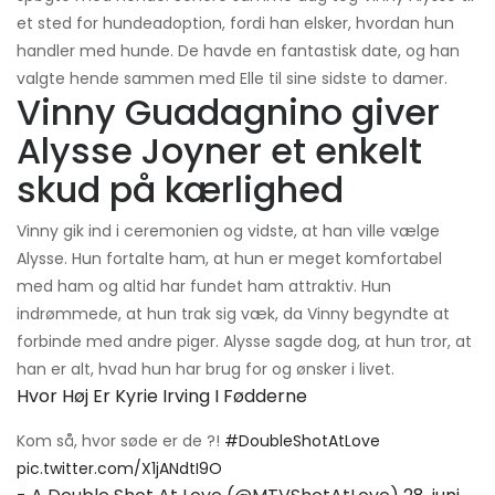
et sted for hundeadoption, fordi han elsker, hvordan hun
handler med hunde. De havde en fantastisk date, og han
valgte hende sammen med Elle til sine sidste to damer.
Vinny Guadagnino giver
Alysse Joyner et enkelt
skud på kærlighed
Vinny gik ind i ceremonien og vidste, at han ville vælge
Alysse. Hun fortalte ham, at hun er meget komfortabel
med ham og altid har fundet ham attraktiv. Hun
indrømmede, at hun trak sig væk, da Vinny begyndte at
forbinde med andre piger. Alysse sagde dog, at hun tror, ​​at
han er alt, hvad hun har brug for og ønsker i livet.
Hvor Høj Er Kyrie Irving I Fødderne
Kom så, hvor søde er de ?!
#DoubleShotAtLove
pic.twitter.com/X1jANdtI9O