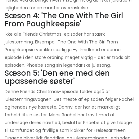
lejligheden for en munter overraskelse.
Sæson 4: 'The One With The Girl
From Poughkeepsie'
Ikke alle Friends Christmas-episoder har stærk
julestemning. Eksempel: The One With The Girl From
Poughkeepsie var ikke særlig jul-y. Imidlertid er denne
episode i den store ordning meget vigtig - det er trods alt
episoden, Phoebe sang sin legendariske julesang.
Sæson 5: 'Den ene med den
upassende søster'
Denne Friends Christmas-episode falder også af
julestemningsvognen. Det meste af episoden følger Rachel
og hendes nye kæreste, Danny, der har et mærkeligt
forhold til sin søster. Mens Rachel har travlt med at
undersøge deres nærhed, beslutter Phoebe at give tilbage
til samfundet og frivillige som klokker for Frelsesarmeen.
Tingene bliver lidt fjendtlige, og julestemningen i episoden