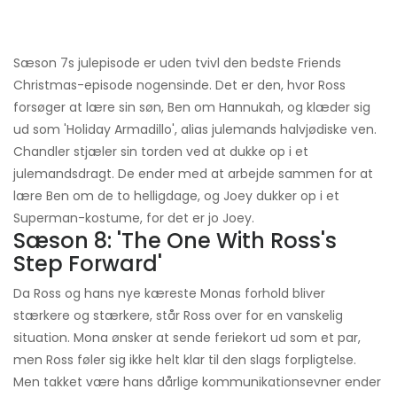
Sæson 7s julepisode er uden tvivl den bedste Friends
Christmas-episode nogensinde. Det er den, hvor Ross
forsøger at lære sin søn, Ben om Hannukah, og klæder sig
ud som 'Holiday Armadillo', alias julemands halvjødiske ven.
Chandler stjæler sin torden ved at dukke op i et
julemandsdragt. De ender med at arbejde sammen for at
lære Ben om de to helligdage, og Joey dukker op i et
Superman-kostume, for det er jo Joey.
Sæson 8: 'The One With Ross's
Step Forward'
Da Ross og hans nye kæreste Monas forhold bliver
stærkere og stærkere, står Ross over for en vanskelig
situation. Mona ønsker at sende feriekort ud som et par,
men Ross føler sig ikke helt klar til den slags forpligtelse.
Men takket være hans dårlige kommunikationsevner ender