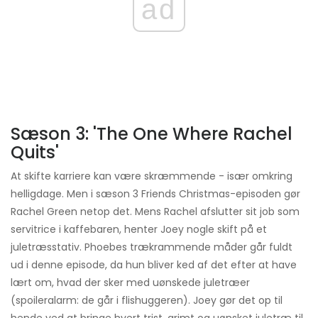
ad
Sæson 3: 'The One Where Rachel
Quits'
At skifte karriere kan være skræmmende - især omkring
helligdage. Men i sæson 3 Friends Christmas-episoden gør
Rachel Green netop det. Mens Rachel afslutter sit job som
servitrice i kaffebaren, henter Joey nogle skift på et
juletræsstativ. Phoebes trækrammende måder går fuldt
ud i denne episode, da hun bliver ked af det efter at have
lært om, hvad der sker med uønskede juletræer
(spoileralarm: de går i flishuggeren). Joey gør det op til
hende ved at bringe hvert trist, grimt og uønsket juletræ til