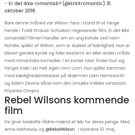
- Er det ikke romantisk? (@isntitromantic)
31.
oktober 2018
Bare denne måned var Wilson-fans i stand til at fange
hende i Todd Strauss-Schulson-regisserede film,
Er det ikke
romantisk?
Filmen handler om en ung kvinde ved navn
Natalie, spillet af Wilson, som er slukket af kærlighed. Hun er
blevet ganske kynisk og føler bestemt en eller anden måde
med romantiske komedier. I et ironisk twist finder hun sig
fanget inde i sin helt egen rom-com. Hun spiller sammen
med kærlighedsinteresser på skærmen Liam Hemsworth
og Adam Devine såvel som den smukke indiske sensation,
Priyanka Chopra.
Rebel Wilsons kommende
film
De giver beskidte rådne mænd et løb for deres penge. Med
Anne Hathaway og
@RebelWilson
. I teatrene 10. maj.