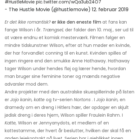
#HustleMovie
pic.twitter.com/wQa3ub24O7
- The Hustle Movie (@hustlemovie)
12. februar 2019
Er det ikke romantisk?
er ikke den eneste film
at fans kan
fange Wilson i år.
Trængsel,
der falder den 10. maj
,
ser ud til
at være endnu et komisk mesterværk. Filmen følger en
mindre tidskunstner Wilson, efter at hun møder en kvinde,
der har forvandlet conning til en kunst. Kvinden spilles af
ingen ringere end den smukke Anne Hathaway. Hathaway
tager Wilson under hendes fløj og lærer hende, hvordan
man bruger sine feminine toner og mænds negative
advarsler mod dem.
Andre projekter med den australske skuespillerinde på listen
er
Jojo kanin, katte
og tv-serien
Nortons
. I
Jojo kanin,
en
dramedy om en dreng i Hitlers hær, der opdager en skjult
jødisk dreng i deres hjem, Wilson spiller Fraulein Rahm. I
Katte,
Wilson er Jennyanydots, et medlem af en
kattestamme, der hvert år beslutter, hvilken der skal få en
anden lejekontrakt på livet. Serien har i øjeblikket ingen