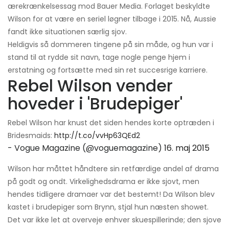
ærekrænkelsessag mod Bauer Media. Forlaget beskyldte
Wilson for at være en seriel løgner tilbage i 2015. Nå, Aussie
fandt ikke situationen særlig sjov.
Heldigvis så dommeren tingene på sin måde, og hun var i
stand til at rydde sit navn, tage nogle penge hjem i
erstatning og fortsætte med sin ret succesrige karriere.
Rebel Wilson vender
hoveder i 'Brudepiger'
Rebel Wilson har knust det siden hendes korte optræden i
Bridesmaids:
http://t.co/vvHp63QEd2
- Vogue Magazine (@voguemagazine)
16. maj 2015
Wilson har måttet håndtere sin retfærdige andel af drama
på godt og ondt. Virkelighedsdrama er ikke sjovt, men
hendes tidligere dramaer var det bestemt! Da Wilson blev
kastet i brudepiger som Brynn, stjal hun næsten showet.
Det var ikke let at overveje enhver skuespillerinde; den sjove