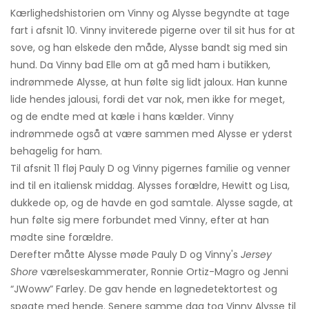
Kærlighedshistorien om Vinny og Alysse begyndte at tage
fart i afsnit 10. Vinny inviterede pigerne over til sit hus for at
sove, og han elskede den måde, Alysse bandt sig med sin
hund. Da Vinny bad Elle om at gå med ham i butikken,
indrømmede Alysse, at hun følte sig lidt jaloux. Han kunne
lide hendes jalousi, fordi det var nok, men ikke for meget,
og de endte med at kæle i hans kælder. Vinny
indrømmede også at være sammen med Alysse er yderst
behagelig for ham.
Til afsnit 11 fløj Pauly D og Vinny pigernes familie og venner
ind til en italiensk middag. Alysses forældre, Hewitt og Lisa,
dukkede op, og de havde en god samtale. Alysse sagde, at
hun følte sig mere forbundet med Vinny, efter at han
mødte sine forældre.
Derefter måtte Alysse møde Pauly D og Vinny's
Jersey
Shore
værelseskammerater, Ronnie Ortiz-Magro og Jenni
“JWoww” Farley. De gav hende en løgnedetektortest og
spøgte med hende. Senere samme dag tog Vinny Alysse til