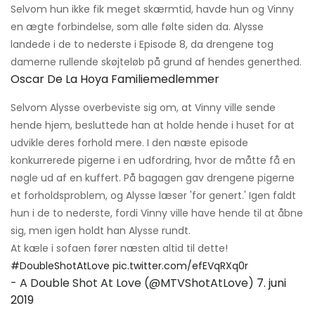
Selvom hun ikke fik meget skærmtid, havde hun og Vinny
en ægte forbindelse, som alle følte siden da. Alysse
landede i de to nederste i Episode 8, da drengene tog
damerne rullende skøjteløb på grund af hendes generthed.
Oscar De La Hoya Familiemedlemmer
Selvom Alysse overbeviste sig om, at Vinny ville sende
hende hjem, besluttede han at holde hende i huset for at
udvikle deres forhold mere. I den næste episode
konkurrerede pigerne i en udfordring, hvor de måtte få en
nøgle ud af en kuffert. På bagagen gav drengene pigerne
et forholdsproblem, og Alysse læser 'for genert.' Igen faldt
hun i de to nederste, fordi Vinny ville have hende til at åbne
sig, men igen holdt han Alysse rundt.
At kæle i sofaen fører næsten altid til dette!
#DoubleShotAtLove
pic.twitter.com/efEVqRXq0r
- A Double Shot At Love (@MTVShotAtLove)
7. juni
2019