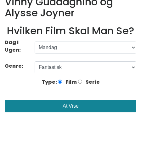
Vinny Guadagnino og
Alysse Joyner
Hvilken Film Skal Man Se?
Dag I
Ugen:
Genre:
Type:
Film
Serie
At Vise