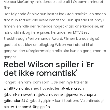
Melissa McCarthy inkluderede satte alt i Oscar-nomineret
film.
Det følgende år blev hun kastet ind
Pitch perfekt
, en anden
film hun fortsat ville være kendt for. Hun spillede Fat Amy i
filmen, en rolle der fik hende noget kritisk anerkendelse, en
håndfuld nik og flere priser, herunder en MTV Best
Breakthrough Performance Award. Filmen klarede sig så
godt, at det blev en trilogi, og Wilson var i stand til at
gengive den uforglemmelige rolle ikke kun en gang, men to
gange!
Rebel Wilson spiller i 'Er
det ikke romantisk'
Fanget i en rom-com som ... Se den nye trailer til
#IntItRomantic
med hovedrollen
@rebelwilson
,
@LiamHemsworth
,
@Adamdevine
,
@priyankachopra
,
@BrandonSJ
& @bettygilpin - kun i teatrene Valentinsdag!
pic.twitter.com/t9Hgigpi9h