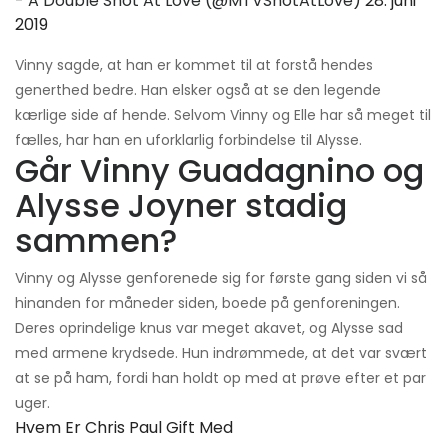
- A Double Shot At Love (@MTVShotAtLove)
28. juni
2019
Vinny sagde, at han er kommet til at forstå hendes
generthed bedre. Han elsker også at se den legende
kærlige side af hende. Selvom Vinny og Elle har så meget til
fælles, har han en uforklarlig forbindelse til Alysse.
Går Vinny Guadagnino og
Alysse Joyner stadig
sammen?
Vinny og Alysse genforenede sig for første gang siden vi så
hinanden for måneder siden, boede på genforeningen.
Deres oprindelige knus var meget akavet, og Alysse sad
med armene krydsede. Hun indrømmede, at det var svært
at se på ham, fordi han holdt op med at prøve efter et par
uger.
Hvem Er Chris Paul Gift Med