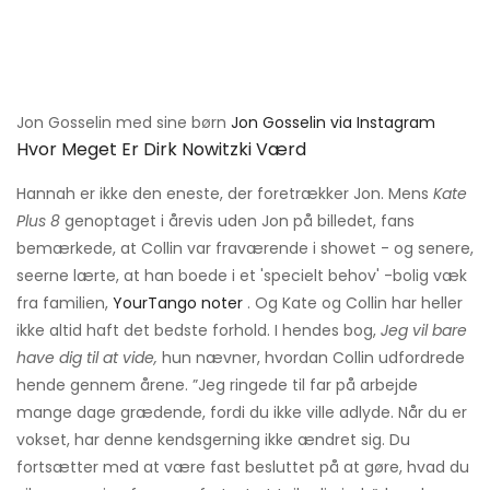
Jon Gosselin med sine børn
Jon Gosselin via Instagram
Hvor Meget Er Dirk Nowitzki Værd
Hannah er ikke den eneste, der foretrækker Jon. Mens
Kate
Plus 8
genoptaget i årevis uden Jon på billedet, fans
bemærkede, at Collin var fraværende i showet - og senere,
seerne lærte, at han boede i et 'specielt behov' -bolig væk
fra familien,
YourTango noter
. Og Kate og Collin har heller
ikke altid haft det bedste forhold. I hendes bog,
Jeg vil bare
have dig til at vide,
hun nævner, hvordan Collin udfordrede
hende gennem årene. ”Jeg ringede til far på arbejde
mange dage grædende, fordi du ikke ville adlyde. Når du er
vokset, har denne kendsgerning ikke ændret sig. Du
fortsætter med at være fast besluttet på at gøre, hvad du