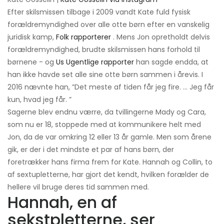
Efter skilsmissen tilbage i 2009 vandt Kate fuld fysisk
forældremyndighed over alle otte børn efter en vanskelig
juridisk kamp,
Folk rapporterer
. Mens Jon opretholdt delvis
forældremyndighed, brudte skilsmissen hans forhold til
børnene - og
Us Ugentlige rapporter
han sagde endda, at
han ikke havde set alle sine otte børn sammen i årevis. I
2016 nævnte han, ”Det meste af tiden får jeg fire. ... Jeg får
kun, hvad jeg får. ”
Sagerne blev endnu værre, da tvillingerne Mady og Cara,
som nu er 18, stoppede med at kommunikere helt med
Jon, da de var omkring 12 eller 13 år gamle. Men som årene
gik, er der i det mindste et par af hans børn, der
foretrækker hans firma frem for Kate. Hannah og Collin, to
af sextupletterne, har gjort det kendt, hvilken forælder de
hellere vil bruge deres tid sammen med.
Hannah, en af ​​
sekstpletterne, ser