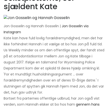
sjældent Kate
Jon Gosselin og Hannah Gosselin |
Jon Gosselin via
Instagram
Kate kan have fuld lovlig forældremyndighed, men det har
ikke forhindret Hannah i at vælge at bo hos Jon på fuld tid.
Us Weekly minder os om den offentlige spyt, der fandt sted
på et ortodontistkontor mellem Jon og Kate tilbage i
august 2017. Ifølge en talsmand for Wyomissing Police
Department kom der et opkald til deres hjælp omkring kl.
'For et mundtligt husholdningsargument ... over
forældremyndigheden over en af ​​deres 13-årige døtre.' I
slutningen af ​​spytten gik Hannah hjem med Jon, da det var
det, hun gav udtryk for.
Bortset fra parternes offentlige udbrud, har Jon også vist
verden, som Hannah elsker at bo hos ham
gennem hans