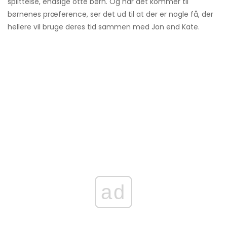
splittelse, endsige otte børn. Og når det kommer til
børnenes præference, ser det ud til at der er nogle få, der
hellere vil bruge deres tid sammen med Jon end Kate.
ad