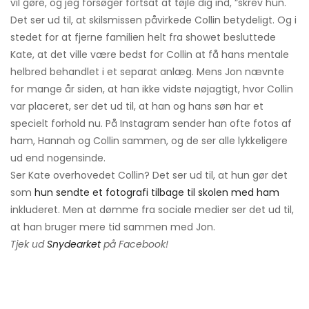
vil gøre, og jeg forsøger fortsat at tøjle dig ind, ”skrev hun.
Det ser ud til, at skilsmissen påvirkede Collin betydeligt. Og i
stedet for at fjerne familien helt fra showet besluttede
Kate, at det ville være bedst for Collin at få hans mentale
helbred behandlet i et separat anlæg. Mens Jon nævnte
for mange år siden, at han ikke vidste nøjagtigt, hvor Collin
var placeret, ser det ud til, at han og hans søn har et
specielt forhold nu. På Instagram sender han ofte fotos af
ham, Hannah og Collin sammen, og de ser alle lykkeligere
ud end nogensinde.
Ser Kate overhovedet Collin? Det ser ud til, at hun gør det
som
hun sendte et fotografi tilbage til skolen med ham
inkluderet. Men at dømme fra sociale medier ser det ud til,
at han bruger mere tid sammen med Jon.
Tjek ud
Snydearket
på Facebook!