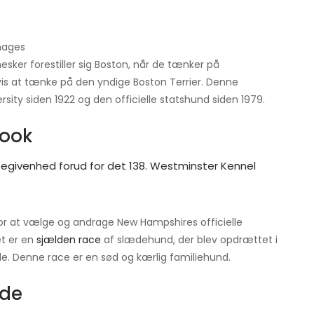
Images
sker forestiller sig Boston, når de tænker på
is at tænke på den yndige Boston Terrier. Denne
ity siden 1922 og den officielle statshund siden 1979.
nook
for at vælge og andrage New Hampshires officielle
t er en
sjælden race
af slædehund, der blev opdrættet i
e. Denne race er en sød og kærlig familiehund.
nde