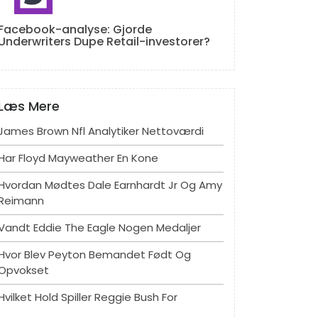
Facebook-analyse: Gjorde
Underwriters Dupe Retail-investorer?
Læs Mere
James Brown Nfl Analytiker Nettoværdi
Har Floyd Mayweather En Kone
Hvordan Mødtes Dale Earnhardt Jr Og Amy
Reimann
Vandt Eddie The Eagle Nogen Medaljer
Hvor Blev Peyton Bemandet Født Og
Opvokset
Hvilket Hold Spiller Reggie Bush For