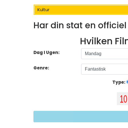
Kultur
Har din stat en officie
Hvilken Fi
Dag I Ugen:
Genre:
Type: