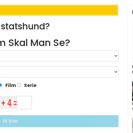
l statshund?
lm Skal Man Se?
Film
Serie
At Vise