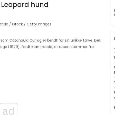
a Leopard hund
tula / iStock / Getty Images
som Catahoula Cur og er kendt for sin unikke farve. Det
ilbage i 1979), fordi man troede, at racen stammer fra
ad