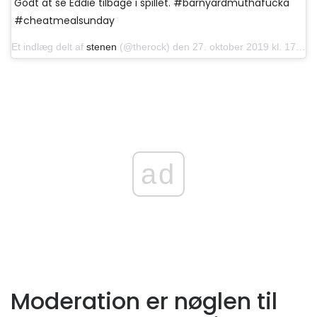
Godt at se Eddie tilbage i spillet. #barnyardmuthafucka
#cheatmealsunday
Et indlæg delt af
stenen
(@therock) den 27. oktober 2019 kl. 17:56 PDT
ad
Moderation er nøglen til