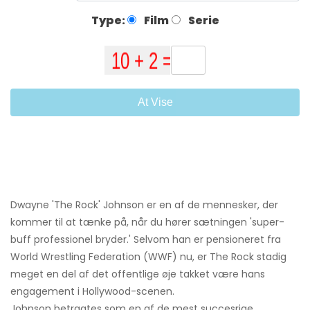
Type:
Film
Serie
At Vise
Dwayne 'The Rock' Johnson er en af ​​de mennesker, der
kommer til at tænke på, når du hører sætningen 'super-
buff professionel bryder.' Selvom han er pensioneret fra
World Wrestling Federation (WWF) nu, er The Rock stadig
meget en del af det offentlige øje takket være hans
engagement i Hollywood-scenen.
Johnson betragtes som en af ​​de mest succesrige