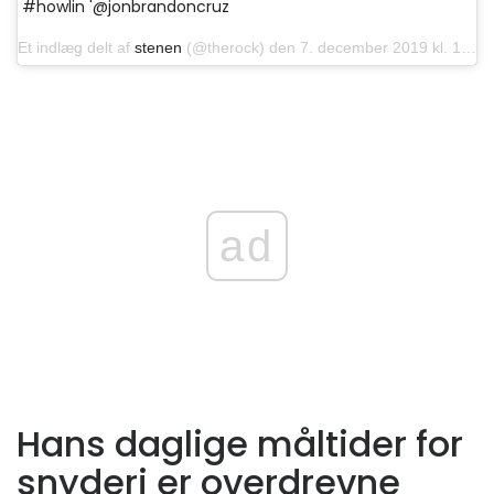
#howlin '@jonbrandoncruz
Et indlæg delt af
stenen
(@therock) den 7. december 2019 kl. 16:48 PST
ad
Hans daglige måltider for
snyderi er overdrevne