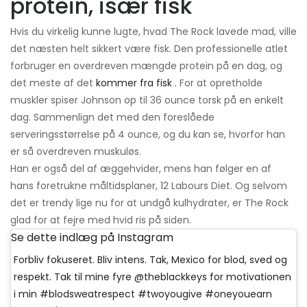
protein, især fisk
Hvis du virkelig kunne lugte, hvad The Rock lavede mad, ville
det næsten helt sikkert være fisk. Den professionelle atlet
forbruger en overdreven mængde protein på en dag, og
det meste af det
kommer fra fisk
. For at opretholde
muskler spiser Johnson op til 36 ounce torsk på en enkelt
dag. Sammenlign det med den foreslåede
serveringsstørrelse på 4 ounce, og du kan se, hvorfor han
er så overdreven muskuløs.
Han er også del af æggehvider, mens han følger en af ​​
hans foretrukne måltidsplaner, 12 Labours Diet. Og selvom
det er trendy lige nu for at undgå kulhydrater, er The Rock
glad for at fejre med hvid ris på siden.
Se dette indlæg på Instagram
Forbliv fokuseret. Bliv intens. Tak, Mexico for blod, sved og
respekt. Tak til mine fyre @theblackkeys for motivationen
i min #blodsweatrespect #twoyougive #oneyouearn