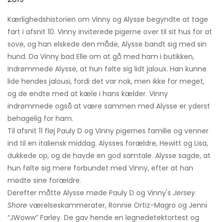
Kærlighedshistorien om Vinny og Alysse begyndte at tage
fart i afsnit 10. Vinny inviterede pigerne over til sit hus for at
sove, og han elskede den måde, Alysse bandt sig med sin
hund. Da Vinny bad Elle om at gå med ham i butikken,
indrømmede Alysse, at hun følte sig lidt jaloux. Han kunne
lide hendes jalousi, fordi det var nok, men ikke for meget,
og de endte med at kæle i hans kælder. Vinny
indrømmede også at være sammen med Alysse er yderst
behagelig for ham.
Til afsnit 11 fløj Pauly D og Vinny pigernes familie og venner
ind til en italiensk middag. Alysses forældre, Hewitt og Lisa,
dukkede op, og de havde en god samtale. Alysse sagde, at
hun følte sig mere forbundet med Vinny, efter at han
mødte sine forældre.
Derefter måtte Alysse møde Pauly D og Vinny's
Jersey
Shore
værelseskammerater, Ronnie Ortiz-Magro og Jenni
“JWoww” Farley. De gav hende en løgnedetektortest og