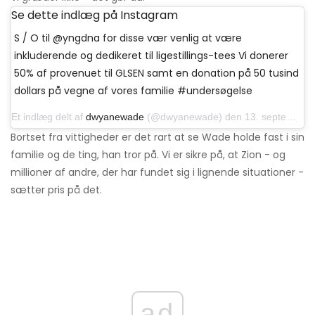
Se dette indlæg på Instagram
S / O til @yngdna for disse vær venlig at være
inkluderende og dedikeret til ligestillings-tees Vi donerer
50% af provenuet til GLSEN samt en donation på 50 tusind
dollars på vegne af vores familie #undersøgelse
Et indlæg delt af
dwyanewade
(@dwyanewade) den 13. september 2019 kl.11: 20 PDT
Bortset fra vittigheder er det rart at se Wade holde fast i sin
familie og de ting, han tror på. Vi er sikre på, at Zion - og
millioner af andre, der har fundet sig i lignende situationer -
sætter pris på det.
ad