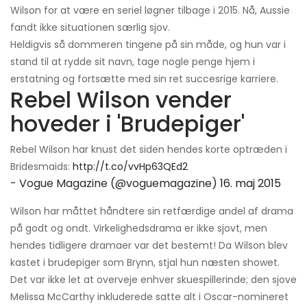
Wilson for at være en seriel løgner tilbage i 2015. Nå, Aussie
fandt ikke situationen særlig sjov.
Heldigvis så dommeren tingene på sin måde, og hun var i
stand til at rydde sit navn, tage nogle penge hjem i
erstatning og fortsætte med sin ret succesrige karriere.
Rebel Wilson vender
hoveder i 'Brudepiger'
Rebel Wilson har knust det siden hendes korte optræden i
Bridesmaids:
http://t.co/vvHp63QEd2
- Vogue Magazine (@voguemagazine)
16. maj 2015
Wilson har måttet håndtere sin retfærdige andel af drama
på godt og ondt. Virkelighedsdrama er ikke sjovt, men
hendes tidligere dramaer var det bestemt! Da Wilson blev
kastet i brudepiger som Brynn, stjal hun næsten showet.
Det var ikke let at overveje enhver skuespillerinde; den sjove
Melissa McCarthy inkluderede satte alt i Oscar-nomineret