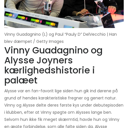
Vinny Guadagnino (L) og Paul “Pauly D” DelVecchio | Han
blev dæmpet / Getty Images
Vinny Guadagnino og
Alysse Joyners
kærlighedshistorie i
palæet
Alysse var en fan-favorit lige siden hun gik ind dørene på
grund af hendes karakteristiske fregner og genert natur.
Vinny og Alysse delte deres første kys under debutepisoden
i klubben, efter at Vinny spøgte om Alysses lange ben.
Selvom hun ikke fik meget skærmtid, havde hun og Vinny
en ægte forbindelse, som alle følte siden da. Alysse