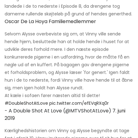
landede i de to nederste i Episode 8, da drengene tog
damerne rullende skøjteløb på grund af hendes generthed.
Oscar De La Hoya Familiemedlemmer
Selvom Alysse overbeviste sig om, at Vinny ville sende
hende hjem, besluttede han at holde hende i huset for at
udvikle deres forhold mere. I den næste episode
konkurrerede pigerne i en udfordring, hvor de måtte få en
nøgle ud af en kuffert. På bagagen gav drengene pigerne
et forholdsproblem, og Alysse læser 'for genert.' Igen faldt
hun i de to nederste, fordi Vinny ville have hende til at åbne
sig, men igen holdt han Alysse rundt.
At kæle i sofaen fører næsten altid til dette!
#DoubleShotAtLove
pic.twitter.com/efEVqRXq0r
- A Double Shot At Love (@MTVShotAtLove)
7. juni
2019
Kærlighedshistorien om Vinny og Alysse begyndte at tage