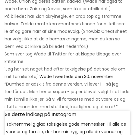
Wade, Union og deres datter, Kaavia. (Wade har også to
andre børn, Zaire og Xavier, som ikke er afbilledet.)
På billedet har Zion akrylnegle, en crop top og stramme
bukser. Trolde ramte kommentarsektionen for at kritisere,
le af og gøre narr af sine modevalg. (Showbiz CheatSheet
har valgt ikke at dele bemærkningerne, men du kan se
dem ved at klikke på billedet nedenfor.)
Som svar tog Wade til Twitter for at klappe tilbage over
kritikerne.
'Jeg har set noget had efter taksigelse på det sociale om
mit familiefoto,'
Wade tweetede den 30. november
.
”Dumhed er adskilt fra denne verden, vi lever i - så jeg
forstår det. Men her er sagen - jeg er blevet valgt til at lede
min familie ikke jer. Så vi vil fortsætte med at være os og
støtte hinanden med stolthed, kærlighed og et smil! ”
Se dette indlæg på Instagram
Taknemmelig glad taksigelse gode mennesker. Til alle de
venner og familie, der har min ryg, og alle de venner og