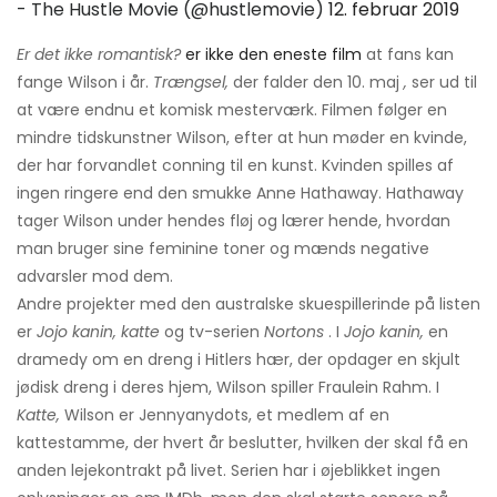
- The Hustle Movie (@hustlemovie)
12. februar 2019
Er det ikke romantisk?
er ikke den eneste film
at fans kan
fange Wilson i år.
Trængsel,
der falder den 10. maj
,
ser ud til
at være endnu et komisk mesterværk. Filmen følger en
mindre tidskunstner Wilson, efter at hun møder en kvinde,
der har forvandlet conning til en kunst. Kvinden spilles af
ingen ringere end den smukke Anne Hathaway. Hathaway
tager Wilson under hendes fløj og lærer hende, hvordan
man bruger sine feminine toner og mænds negative
advarsler mod dem.
Andre projekter med den australske skuespillerinde på listen
er
Jojo kanin, katte
og tv-serien
Nortons
. I
Jojo kanin,
en
dramedy om en dreng i Hitlers hær, der opdager en skjult
jødisk dreng i deres hjem, Wilson spiller Fraulein Rahm. I
Katte,
Wilson er Jennyanydots, et medlem af en
kattestamme, der hvert år beslutter, hvilken der skal få en
anden lejekontrakt på livet. Serien har i øjeblikket ingen