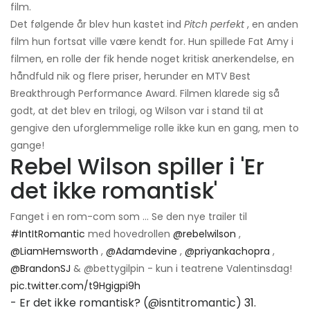
film.
Det følgende år blev hun kastet ind
Pitch perfekt
, en anden
film hun fortsat ville være kendt for. Hun spillede Fat Amy i
filmen, en rolle der fik hende noget kritisk anerkendelse, en
håndfuld nik og flere priser, herunder en MTV Best
Breakthrough Performance Award. Filmen klarede sig så
godt, at det blev en trilogi, og Wilson var i stand til at
gengive den uforglemmelige rolle ikke kun en gang, men to
gange!
Rebel Wilson spiller i 'Er
det ikke romantisk'
Fanget i en rom-com som ... Se den nye trailer til
#IntItRomantic
med hovedrollen
@rebelwilson
,
@LiamHemsworth
,
@Adamdevine
,
@priyankachopra
,
@BrandonSJ
& @bettygilpin - kun i teatrene Valentinsdag!
pic.twitter.com/t9Hgigpi9h
- Er det ikke romantisk? (@isntitromantic)
31.