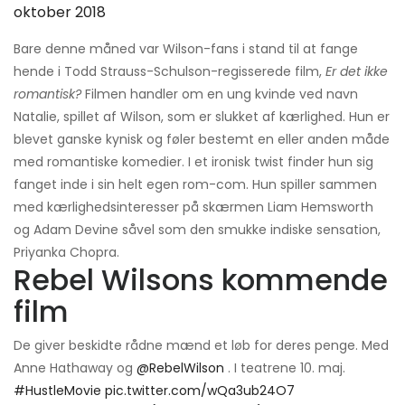
oktober 2018
Bare denne måned var Wilson-fans i stand til at fange
hende i Todd Strauss-Schulson-regisserede film,
Er det ikke
romantisk?
Filmen handler om en ung kvinde ved navn
Natalie, spillet af Wilson, som er slukket af kærlighed. Hun er
blevet ganske kynisk og føler bestemt en eller anden måde
med romantiske komedier. I et ironisk twist finder hun sig
fanget inde i sin helt egen rom-com. Hun spiller sammen
med kærlighedsinteresser på skærmen Liam Hemsworth
og Adam Devine såvel som den smukke indiske sensation,
Priyanka Chopra.
Rebel Wilsons kommende
film
De giver beskidte rådne mænd et løb for deres penge. Med
Anne Hathaway og
@RebelWilson
. I teatrene 10. maj.
#HustleMovie
pic.twitter.com/wQa3ub24O7