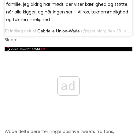
familie, jeg aldrig har mødt, der viser kærlighed og støtte,
når alle kigger, og når ingen ser ... Al ros, taknemmelighed
og taknemmelighed
Et indlæg delt af
Gabrielle Union-Wade
(@gabunion) den 28. november 2019 kl. 15:02 PST
Bloop!
ad
Wade delte derefter nogle positive tweets fra fans,