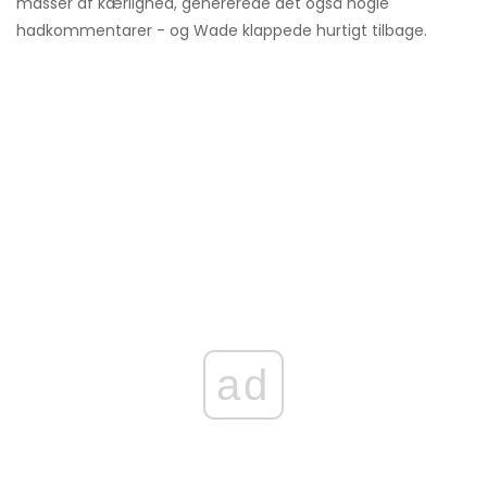
masser af kærlighed, genererede det også nogle
hadkommentarer - og Wade klappede hurtigt tilbage.
ad