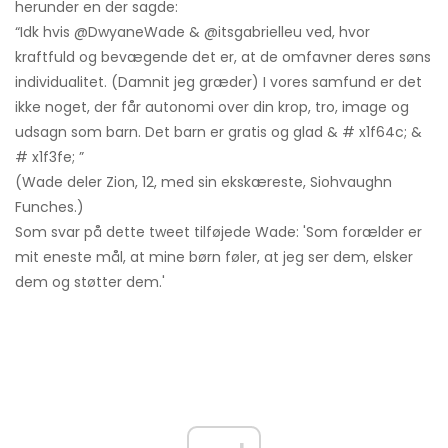
herunder en der sagde:
“Idk hvis @DwyaneWade & @itsgabrielleu ved, hvor
kraftfuld og bevægende det er, at de omfavner deres søns
individualitet. (Damnit jeg græder) I vores samfund er det
ikke noget, der får autonomi over din krop, tro, image og
udsagn som barn. Det barn er gratis og glad & # x1f64c; &
# x1f3fe; ”
(Wade deler Zion, 12, med sin ekskæreste, Siohvaughn
Funches.)
Som svar på dette tweet tilføjede Wade: 'Som forælder er
mit eneste mål, at mine børn føler, at jeg ser dem, elsker
dem og støtter dem.'