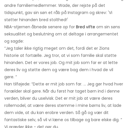
andre familiemedlemmer. Wade, der rejste på det
tidspunkt, gav sin søn et råb på Instagram og skrev: 'Vi
støtter hinanden bred stolthed!'
NBA-stjernen åbnede senere op for
Bred vifte
om sin søns
seksualitet og beslutning om at deltage i arrangementet
og sagde:
”Jeg taler ikke rigtig meget om det, fordi det er Zions
historie at fortælle. Jeg tror, ​​at vi som familie skal støtte
hinanden. Det er vores job. Og mit job som far er at lette
deres liv og støtte dem og være bag dem i hvad de vil
gøre. ”
Han tilføjede: ”Dette er mit job som far. ... Jeg gør hvad hver
forælder skal gøre. Når du først har taget børn ind i denne
verden, bliver du uselvisk. Det er mit job at være deres
rollemodel, at være deres stemme i mine børns liv, at lade
dem vide, at du kan erobre verden. Så gå og vær dit
fantastiske selv, så vil vi læne os tilbage og bare elske dig. ”
Vi græder ikke - det gør du.