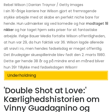
Rebel Wilson | Darrian Traynor / Getty Images
I sin 16-årige karriere har Wilson gjort et fremragende
stykke arbejde med at skabe en perfekt niche bare for
hende. Hun udmærker sig ved komedie og har
modtaget 18
nikker
og har taget hjem seks priser for sit fantastiske
arbejde. Ifølge Bauer Media fortalte Wilson offentligheden,
at hun var 29, da hun faktisk var 36. Wilson lagde allerede
alt vrøvl i ro, men hendes fødselsdag er meget offentlig.
Det
Brudepiger
skuespillerinde blev født den 2. marts 1980.
Dette gør hende 38 år og på mindre end en måned bliver
hun 39! Tillykke med fødselsdagen Wilson!
Underholdning
'Double Shot at Love:'
Kærlighedshistorien om
Vinny Guadagnino og