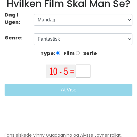
Hvilken Film Skal Man Se?
Dag I
Ugen:
Genre:
Type:
Film
Serie
At Vise
Fans elskede Vinny Guadagnino og Alysse Joyner roligt,