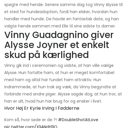
spøgte med hende. Senere samme dag tog Vinny Alysse til
et sted for hundeadoption, fordi han elsker, hvordan hun
handler med hunde. De havde en fantastisk date, og han
valgte hende sammen med Elle til sine sidste to damer.
Vinny Guadagnino giver
Alysse Joyner et enkelt
skud på kærlighed
Vinny gik ind i ceremonien og vidste, at han ville vælge
Alysse. Hun fortalte ham, at hun er meget komfortabel
med ham og altid har fundet ham attraktiv. Hun
indrømmede, at hun trak sig væk, da Vinny begyndte at
forbinde med andre piger. Alysse sagde dog, at hun tror, ​​at
han er alt, hvad hun har brug for og ønsker i livet.
Hvor Høj Er Kyrie Irving I Fødderne
Kom så, hvor søde er de ?!
#DoubleShotAtLove
pic.twitter.com/X1jANdtI9O