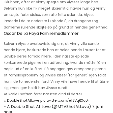
i klubben, efter at Vinny spøgte om Alysses lange ben.
Selvom hun ikke fik meget skærmtid, havde hun og Vinny
en ægte forbindelse, som alle følte siden da. Alysse
landede i de to nederste i Episode 8, da drengene tog
damerne rullende skøjteløb på grund af hendes generthed.
Oscar De La Hoya Familiemedlemmer
Selvom Alysse overbeviste sig om, at Vinny ville sende
hende hjem, besluttede han at holde hende i huset for at
udvikle deres forhold mere. I den næste episode
konkurrerede pigerne i en udfordring, hvor de måtte få en
nøgle ud af en kuffert. På bagagen gav drengene pigerne
et forholdsproblem, og Alysse læser 'for genert.' Igen faldt
hun i de to nederste, fordi Vinny ville have hende til at åbne
sig, men igen holdt han Alysse rundt.
At kæle i sofaen fører næsten altid til dette!
#DoubleShotAtLove
pic.twitter.com/efEVqRXq0r
- A Double Shot At Love (@MTVShotAtLove)
7. juni
2019