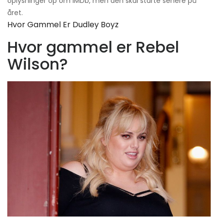
oplysninger op om IMDb, men den skal starte senere på
året.
Hvor Gammel Er Dudley Boyz
Hvor gammel er Rebel
Wilson?