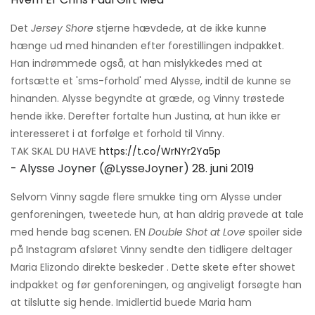
Det
Jersey Shore
stjerne hævdede, at de ikke kunne
hænge ud med hinanden efter forestillingen indpakket.
Han indrømmede også, at han mislykkedes med at
fortsætte et 'sms-forhold' med Alysse, indtil de kunne se
hinanden. Alysse begyndte at græde, og Vinny trøstede
hende ikke. Derefter fortalte hun Justina, at hun ikke er
interesseret i at forfølge et forhold til Vinny.
TAK SKAL DU HAVE
https://t.co/WrNYr2Ya5p
- Alysse Joyner (@LysseJoyner)
28. juni 2019
Selvom Vinny sagde flere smukke ting om Alysse under
genforeningen, tweetede hun, at han aldrig prøvede at tale
med hende bag scenen. EN
Double Shot at Love
spoiler side
på Instagram afsløret Vinny sendte den tidligere deltager
Maria Elizondo direkte beskeder . Dette skete efter showet
indpakket og før genforeningen, og angiveligt forsøgte han
at tilslutte sig hende. Imidlertid buede Maria ham