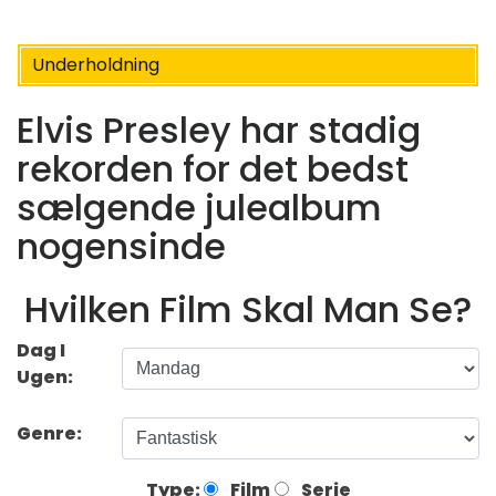
Underholdning
Elvis Presley har stadig
rekorden for det bedst
sælgende julealbum
nogensinde
Hvilken Film Skal Man Se?
Dag I
Ugen:
Genre:
Type:
Film
Serie