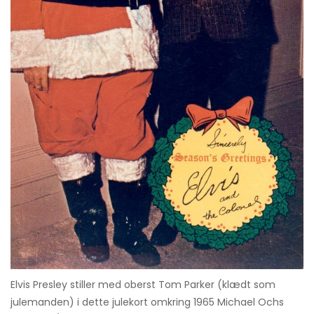
Elvis Presley stiller med oberst Tom Parker (klædt som
julemanden) i dette julekort omkring 1965 Michael Ochs