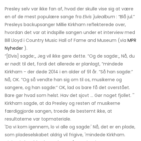
Presley selv var ikke fan af, hvad der skulle vise sig at være
en af ​​de mest populære sange fra
Elvis 'julealbum
: “Blå jul.”
Presleys backupsanger Millie Kirkham reflekterede over,
hvordan det var at indspille sangen under et interview med
Bill Lloyd i Country Music Hall of Fame and Museum (via
MPR
Nyheder
).
“[Elvis] sagde:„ Jeg vil ikke gøre dette. “Og de sagde:„ Nå, du
er nødt til det, fordi det allerede er planlagt, ”mindede
Kirkham - der døde 2014 i en alder af 91 år. ”Så han sagde:”
Nå, OK. ”Og så vendte han sig om til os, musikerne og
sangere, og han sagde:“ OK, lad os bare få det overstået.
Bare gør hvad som helst. Hav det sjovt ... Gør noget fjollet. ''
Kirkham sagde, at da Presley og resten af ​​musikerne
færdiggjorde sangen, troede de bestemt ikke, at
resultaterne var topmateriale.
'Da vi kom igennem, lo vi alle og sagde:' Nå, det er en plade,
som pladeselskabet aldrig vil frigive, 'mindede Kirkham.