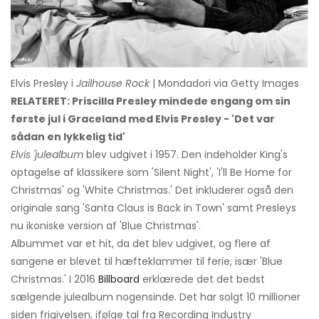
Elvis Presley i
Jailhouse Rock
| Mondadori via Getty Images
RELATERET: Priscilla Presley mindede engang om sin
første jul i Graceland med Elvis Presley - 'Det var
sådan en lykkelig tid'
Elvis 'julealbum
blev udgivet i 1957. Den indeholder King's
optagelse af klassikere som 'Silent Night', 'I'll Be Home for
Christmas' og 'White Christmas.' Det inkluderer også den
originale sang 'Santa Claus is Back in Town' samt Presleys
nu ikoniske version af 'Blue Christmas'.
Albummet var et hit, da det blev udgivet, og flere af
sangene er blevet til hæfteklammer til ferie, især 'Blue
Christmas.' I 2016
Billboard
erklærede det det bedst
sælgende julealbum nogensinde. Det har solgt 10 millioner
siden frigivelsen, ifølge tal fra Recording Industry