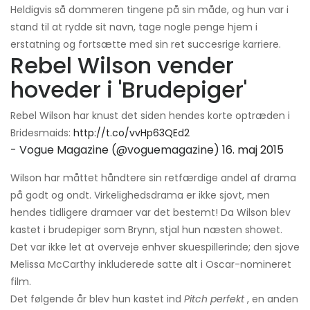
Heldigvis så dommeren tingene på sin måde, og hun var i
stand til at rydde sit navn, tage nogle penge hjem i
erstatning og fortsætte med sin ret succesrige karriere.
Rebel Wilson vender
hoveder i 'Brudepiger'
Rebel Wilson har knust det siden hendes korte optræden i
Bridesmaids:
http://t.co/vvHp63QEd2
- Vogue Magazine (@voguemagazine)
16. maj 2015
Wilson har måttet håndtere sin retfærdige andel af drama
på godt og ondt. Virkelighedsdrama er ikke sjovt, men
hendes tidligere dramaer var det bestemt! Da Wilson blev
kastet i brudepiger som Brynn, stjal hun næsten showet.
Det var ikke let at overveje enhver skuespillerinde; den sjove
Melissa McCarthy inkluderede satte alt i Oscar-nomineret
film.
Det følgende år blev hun kastet ind
Pitch perfekt
, en anden