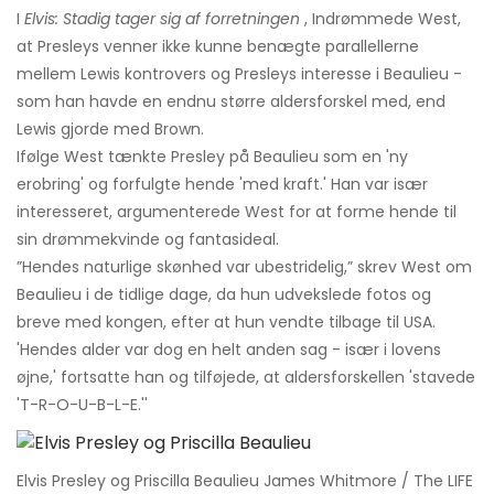
I
Elvis: Stadig tager sig af forretningen
, Indrømmede West,
at Presleys venner ikke kunne benægte parallellerne
mellem Lewis kontrovers og Presleys interesse i Beaulieu -
som han havde en endnu større aldersforskel med, end
Lewis gjorde med Brown.
Ifølge West tænkte Presley på Beaulieu som en 'ny
erobring' og forfulgte hende 'med kraft.' Han var især
interesseret, argumenterede West for at forme hende til
sin drømmekvinde og fantasideal.
”Hendes naturlige skønhed var ubestridelig,” skrev West om
Beaulieu i de tidlige dage, da hun udvekslede fotos og
breve med kongen, efter at hun vendte tilbage til USA.
'Hendes alder var dog en helt anden sag - især i lovens
øjne,' fortsatte han og tilføjede, at aldersforskellen 'stavede
'T-R-O-U-B-L-E.''
Elvis Presley og Priscilla Beaulieu James Whitmore / The LIFE