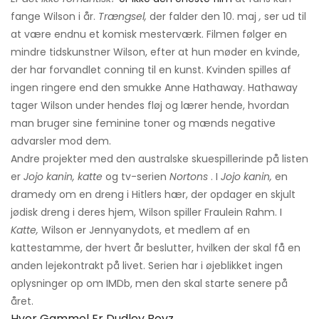
fange Wilson i år.
Trængsel,
der falder den 10. maj
,
ser ud til
at være endnu et komisk mesterværk. Filmen følger en
mindre tidskunstner Wilson, efter at hun møder en kvinde,
der har forvandlet conning til en kunst. Kvinden spilles af
ingen ringere end den smukke Anne Hathaway. Hathaway
tager Wilson under hendes fløj og lærer hende, hvordan
man bruger sine feminine toner og mænds negative
advarsler mod dem.
Andre projekter med den australske skuespillerinde på listen
er
Jojo kanin, katte
og tv-serien
Nortons
. I
Jojo kanin,
en
dramedy om en dreng i Hitlers hær, der opdager en skjult
jødisk dreng i deres hjem, Wilson spiller Fraulein Rahm. I
Katte,
Wilson er Jennyanydots, et medlem af en
kattestamme, der hvert år beslutter, hvilken der skal få en
anden lejekontrakt på livet. Serien har i øjeblikket ingen
oplysninger op om IMDb, men den skal starte senere på
året.
Hvor Gammel Er Dudley Boyz