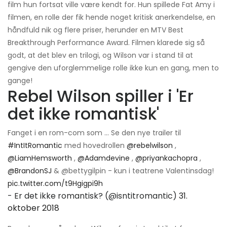
film hun fortsat ville være kendt for. Hun spillede Fat Amy i
filmen, en rolle der fik hende noget kritisk anerkendelse, en
håndfuld nik og flere priser, herunder en MTV Best
Breakthrough Performance Award. Filmen klarede sig så
godt, at det blev en trilogi, og Wilson var i stand til at
gengive den uforglemmelige rolle ikke kun en gang, men to
gange!
Rebel Wilson spiller i 'Er
det ikke romantisk'
Fanget i en rom-com som ... Se den nye trailer til
#IntItRomantic
med hovedrollen
@rebelwilson
,
@LiamHemsworth
,
@Adamdevine
,
@priyankachopra
,
@BrandonSJ
& @bettygilpin - kun i teatrene Valentinsdag!
pic.twitter.com/t9Hgigpi9h
- Er det ikke romantisk? (@isntitromantic)
31.
oktober 2018