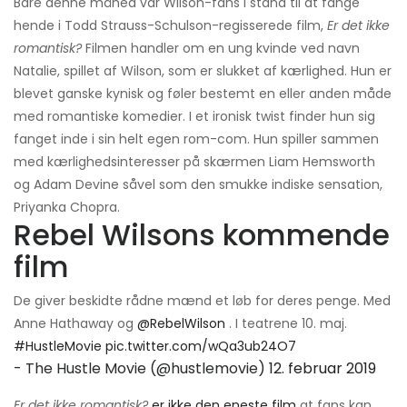
Bare denne måned var Wilson-fans i stand til at fange
hende i Todd Strauss-Schulson-regisserede film,
Er det ikke
romantisk?
Filmen handler om en ung kvinde ved navn
Natalie, spillet af Wilson, som er slukket af kærlighed. Hun er
blevet ganske kynisk og føler bestemt en eller anden måde
med romantiske komedier. I et ironisk twist finder hun sig
fanget inde i sin helt egen rom-com. Hun spiller sammen
med kærlighedsinteresser på skærmen Liam Hemsworth
og Adam Devine såvel som den smukke indiske sensation,
Priyanka Chopra.
Rebel Wilsons kommende
film
De giver beskidte rådne mænd et løb for deres penge. Med
Anne Hathaway og
@RebelWilson
. I teatrene 10. maj.
#HustleMovie
pic.twitter.com/wQa3ub24O7
- The Hustle Movie (@hustlemovie)
12. februar 2019
Er det ikke romantisk?
er ikke den eneste film
at fans kan