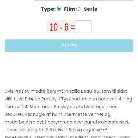
Type:
Film
Serie
At Vise
Elvis Presley mødte berømt Priscilla Beaulieu, som til sidst
ville blive Priscilla Presley, i Tyskland, da hun bare var 14 - og
han var 24. Men mens Presley straks blev taget med
Beaulieu, var nogle af hans nærmeste venner og
medarbejdere dybt bekymrede over parrets aldersforskel.
I hans erindring fra 2007
Elvis: Stadig tager sig af
forretningen
, Memphis Mafia-medlem Sonny West - som