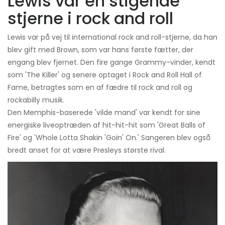
Lewis var en stigende
stjerne i rock and roll
Lewis var på vej til international rock and roll-stjerne, da han
blev gift med Brown, som var hans første fætter, der
engang blev fjernet. Den fire gange Grammy-vinder, kendt
som 'The Killer' og senere optaget i Rock and Roll Hall of
Fame, betragtes som en af ​​fædre til rock and roll og
rockabilly musik.
Den Memphis-baserede 'vilde mand' var kendt for sine
energiske liveoptræden af ​​hit-hit-hit som 'Great Balls of
Fire' og 'Whole Lotta Shakin 'Goin' On.' Sangeren blev også
bredt anset for at være Presleys største rival.