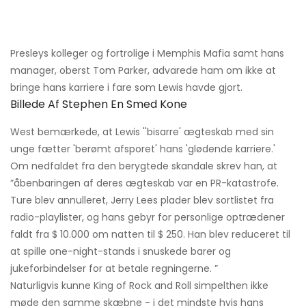
Presleys kolleger og fortrolige i Memphis Mafia samt hans
manager, oberst Tom Parker, advarede ham om ikke at
bringe hans karriere i fare som Lewis havde gjort.
Billede Af Stephen En Smed Kone
West bemærkede, at Lewis ''bisarre' ægteskab med sin
unge fætter 'berømt afsporet' hans 'glødende karriere.'
Om nedfaldet fra den berygtede skandale skrev han, at
”åbenbaringen af ​​deres ægteskab var en PR-katastrofe.
Ture blev annulleret, Jerry Lees plader blev sortlistet fra
radio-playlister, og hans gebyr for personlige optrædener
faldt fra $ 10.000 om natten til $ 250. Han blev reduceret til
at spille one-night-stands i snuskede barer og
jukeforbindelser for at betale regningerne. ”
Naturligvis kunne King of Rock and Roll simpelthen ikke
møde den samme skæbne - i det mindste hvis hans