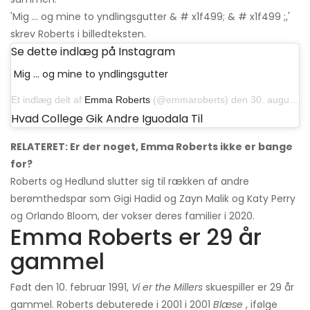
'Mig ... og mine to yndlingsgutter & # x1f499; & # x1f499 ;,'
skrev Roberts i billedteksten.
Se dette indlæg på Instagram
Mig ... og mine to yndlingsgutter
Et indlæg delt af
Emma Roberts
(@emmaroberts) den 30. august 2020 kl.20.44 PDT
Hvad College Gik Andre Iguodala Til
RELATERET: Er der noget, Emma Roberts ikke er bange
for?
Roberts og Hedlund slutter sig til rækken af ​​andre
berømthedspar som Gigi Hadid og Zayn Malik og Katy Perry
og Orlando Bloom, der vokser deres familier i 2020.
Emma Roberts er 29 år
gammel
Født den 10. februar 1991,
Vi er the Millers
skuespiller er 29 år
gammel. Roberts debuterede i 2001 i 2001
Blæse
, ifølge