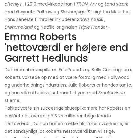
aftenlys
. I 2010 medvirkede han i
TRON: Arv
og
Land stærk
med Gwyneth Paltrow og
Sladderpige
'S Leighton Meester.
Hans seneste filmroller inkluderer
Snavs musik
,
Drømmeland
og Netflix-originalen
Triple Frontier
.
Emma Roberts
'nettoværdi er højere end
Garrett Hedlunds
Datteren til skuespilleren Eric Roberts og Kelly Cunningham,
Roberts voksede op med at være fortrolig med Hollywood
og underholdningsindustrien. Julia Roberts er hendes tante,
og hun ville ofte blive set rundt i byen med
Smuk kvinde
stjerne.
Takket være sin succesrige skuespilkarriere har Roberts en
anslået nettoværdi på $ 25 millioner ifølge Kendis
nettoværdi . Da hun har en række filmroller i værkerne, er
det sandsynligt, at Roberts nettoværdi kun vil stige.