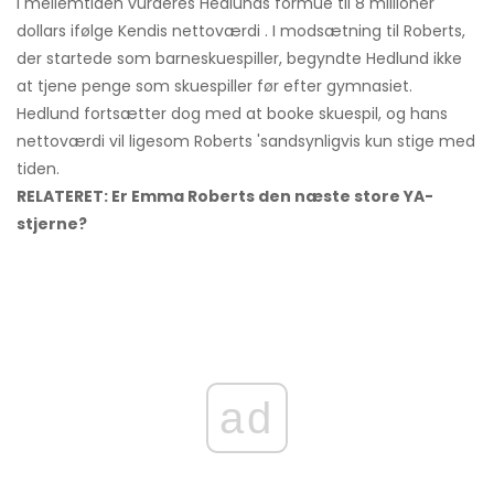
I mellemtiden vurderes Hedlunds formue til 8 millioner
dollars ifølge Kendis nettoværdi . I modsætning til Roberts,
der startede som barneskuespiller, begyndte Hedlund ikke
at tjene penge som skuespiller før efter gymnasiet.
Hedlund fortsætter dog med at booke skuespil, og hans
nettoværdi vil ligesom Roberts 'sandsynligvis kun stige med
tiden.
RELATERET: Er Emma Roberts den næste store YA-
stjerne?
ad