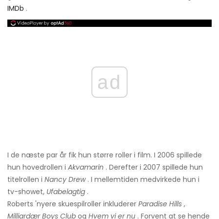
IMDb
.
ad
I de næste par år fik hun større roller i film. I 2006 spillede
hun hovedrollen i
Akvamarin
. Derefter i 2007 spillede hun
titelrollen i
Nancy Drew
. I mellemtiden medvirkede hun i
tv-showet,
Ufabelagtig
.
Roberts 'nyere skuespilroller inkluderer
Paradise Hills
,
Milliardær Boys Club
og
Hvem vi er nu
. Forvent at se hende