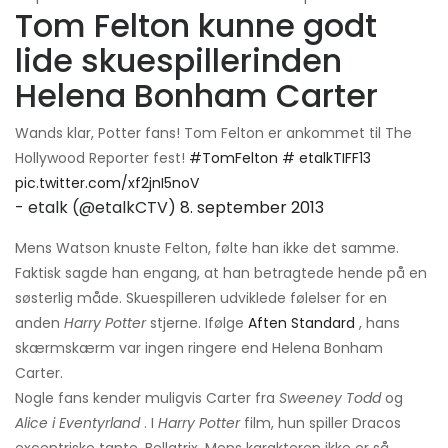
Tom Felton kunne godt
lide skuespillerinden
Helena Bonham Carter
Wands klar, Potter fans! Tom Felton er ankommet til The
Hollywood Reporter fest!
#TomFelton
# etalkTIFF13
pic.twitter.com/xf2jnI5noV
- etalk (@etalkCTV)
8. september 2013
Mens Watson knuste Felton, følte han ikke det samme.
Faktisk sagde han engang, at han betragtede hende på en
søsterlig måde. Skuespilleren udviklede følelser for en
anden
Harry Potter
stjerne. Ifølge
Aften Standard
, hans
skærmskærm var ingen ringere end Helena Bonham
Carter.
Nogle fans kender muligvis Carter fra
Sweeney Todd
og
Alice i Eventyrland
. I
Harry Potter
film, hun spiller Dracos