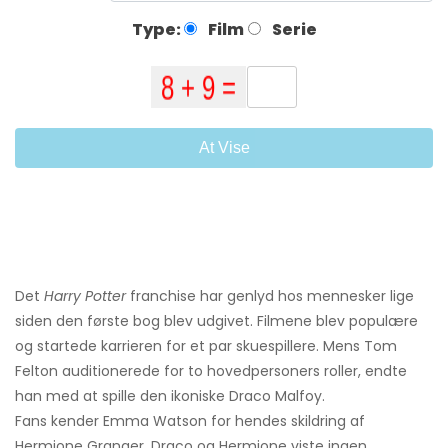
Type:
Film
Serie
At Vise
Det
Harry Potter
franchise har genlyd hos mennesker lige
siden den første bog blev udgivet. Filmene blev populære
og startede karrieren for et par skuespillere. Mens Tom
Felton auditionerede for to hovedpersoners roller, endte
han med at spille den ikoniske Draco Malfoy.
Fans kender Emma Watson for hendes skildring af
Hermione Granger. Draco og Hermione viste ingen