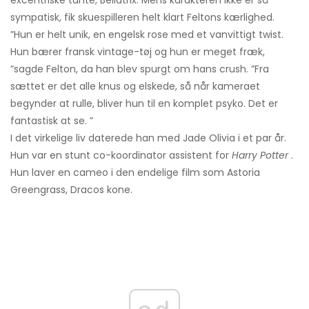
excentriske tante, Bellatrix. Mens karakteren ikke er så
sympatisk, fik skuespilleren helt klart Feltons kærlighed.
”Hun er helt unik, en engelsk rose med et vanvittigt twist.
Hun bærer fransk vintage-tøj og hun er meget fræk,
”sagde Felton, da han blev spurgt om hans crush. ”Fra
sættet er det alle knus og elskede, så når kameraet
begynder at rulle, bliver hun til en komplet psyko. Det er
fantastisk at se. ”
I det virkelige liv daterede han med Jade Olivia i et par år.
Hun var en stunt co-koordinator assistent for
Harry Potter
.
Hun laver en cameo i den endelige film som Astoria
Greengrass, Dracos kone.