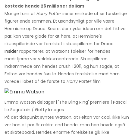
kostede hende 26 millioner dollars
Mange fans af
Harry Potter
serier ønskede at se forskellige
figurer ende sammen. Et usandsynligt par ville være
Hermione og Draco. Seere, der nyder ideen om det fiktive
par, kan være glade for at høre, at Hermione's
skuespillerinde var forelsket i skuespilleren for Draco.
Insider
rapporterer, at Watsons følelser for hendes
medstjerne var veldokumenterede. Skuespilleren
indrømmede om hendes crush i 2011, og hun sagde, at
Felton var hendes første. Hendes forelskelse med ham
varede i løbet af de første to
Harry Potter
film.
Emma Watson deltager i 'The Bling Ring' premiere | Pascal
Le Segretain / Getty Images
På det tidspunkt syntes Watson, at Felton var cool. Ikke kun
var han et par år ældre end hende, men han havde også
et skateboard. Hendes enorme forelskelse gik ikke