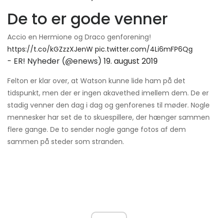
De to er gode venner
Accio en Hermione og Draco genforening!
https://t.co/kGZzzXJenW
pic.twitter.com/4Li6mFP6Qg
- ER! Nyheder (@enews)
19. august 2019
Felton er klar over, at Watson kunne lide ham på det
tidspunkt, men der er ingen akavethed imellem dem. De er
stadig venner den dag i dag og genforenes til møder. Nogle
mennesker har set de to skuespillere, der hænger sammen
flere gange. De to sender nogle gange fotos af dem
sammen på steder som stranden.