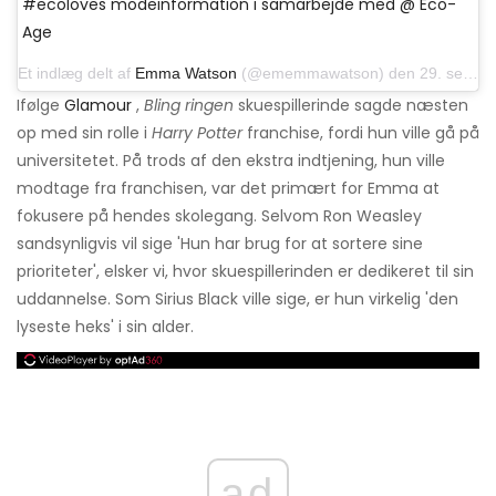
#ecoloves modeinformation i samarbejde med @ Eco-
Age
Et indlæg delt af
Emma Watson
(@ememmawatson) den 29. september 2016 kl. 16.45 PDT
Ifølge
Glamour
,
Bling ringen
skuespillerinde sagde næsten
op med sin rolle i
Harry Potter
franchise, fordi hun ville gå på
universitetet. På trods af den ekstra indtjening, hun ville
modtage fra franchisen, var det primært for Emma at
fokusere på hendes skolegang. Selvom Ron Weasley
sandsynligvis vil sige 'Hun har brug for at sortere sine
prioriteter', elsker vi, hvor skuespillerinden er dedikeret til sin
uddannelse. Som Sirius Black ville sige, er hun virkelig 'den
lyseste heks' i sin alder.
ad