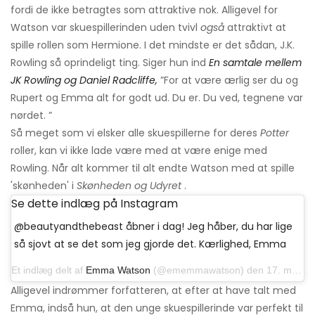
fordi de ikke betragtes som attraktive nok. Alligevel for
Watson var skuespillerinden uden tvivl
også
attraktivt at
spille rollen som Hermione. I det mindste er det sådan, J.K.
Rowling så oprindeligt ting. Siger hun ind
En samtale mellem
JK Rowling og Daniel Radcliffe,
”For at være ærlig ser du og
Rupert og Emma alt for godt ud. Du er. Du ved, tegnene var
nørdet. ”
Så meget som vi elsker alle skuespillerne for deres
Potter
roller, kan vi ikke lade være med at være enige med
Rowling. Når alt kommer til alt endte Watson med at spille
'skønheden' i
Skønheden og Udyret
.
Se dette indlæg på Instagram
@beautyandthebeast åbner i dag! Jeg håber, du har lige
så sjovt at se det som jeg gjorde det. Kærlighed, Emma
Et indlæg delt af
Emma Watson
(@ememmawatson) den 17. marts 2017 kl. 3:49 PDT
Alligevel indrømmer forfatteren, at efter at have talt med
Emma, ​​indså hun, at den unge skuespillerinde var perfekt til