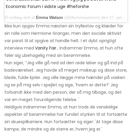
Economic Forum i sidste uge #heforshe
Et indlæg delt af
Emma Watson
(@Memmawatson) den 27. januar 2015 kl. 07.44 PST
Ikke kun opgav Emma næsten sin tryllestav og klæder for
sin rolle som Hermione Granger, men den sociale aktivist
var parat til at opgive at handle helt. I et dybt oprigtigt
interview med
Vanity Fair
, Indrømmer Emma, ​​at hun ofte
føler sig ubehagelig med sin berømmelse.
Hun siger, ”Jeg ville gå ned ad den røde løber og gå ind på
badeværelset. Jeg havde så meget makeup og disse store,
bløde, fulde kjoler. Jeg ville lægge mine hænder på vasken
og se på mig selv i spejlet og sige, 'hvem er dette?' Jeg
forbandt ikke med den person, der så mig tilbage, og det
var en meget foruroligende følelse. '
Heldigvis indrømmer Emma, ​​at hun trods de vanskelige
aspekter af berømmelse har fundet styrken til at fortsætte
sin skuespilkarriere. Hun fortsætter og siger: 'At tage disse
kampe, de mindre og de større er, hvem jeg er.'