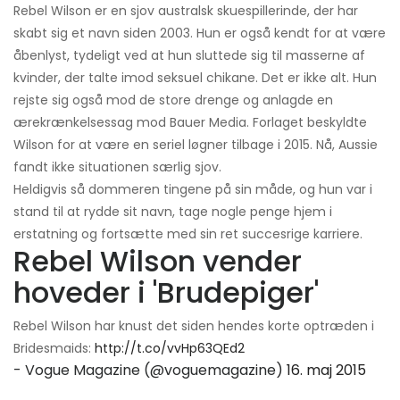
Rebel Wilson er en sjov australsk skuespillerinde, der har
skabt sig et navn siden 2003. Hun er også kendt for at være
åbenlyst, tydeligt ved at hun sluttede sig til masserne af
kvinder, der talte imod seksuel chikane. Det er ikke alt. Hun
rejste sig også mod de store drenge og anlagde en
ærekrænkelsessag mod Bauer Media. Forlaget beskyldte
Wilson for at være en seriel løgner tilbage i 2015. Nå, Aussie
fandt ikke situationen særlig sjov.
Heldigvis så dommeren tingene på sin måde, og hun var i
stand til at rydde sit navn, tage nogle penge hjem i
erstatning og fortsætte med sin ret succesrige karriere.
Rebel Wilson vender
hoveder i 'Brudepiger'
Rebel Wilson har knust det siden hendes korte optræden i
Bridesmaids:
http://t.co/vvHp63QEd2
- Vogue Magazine (@voguemagazine)
16. maj 2015