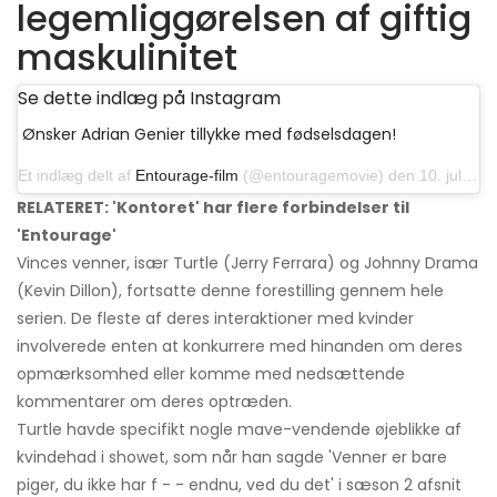
legemliggørelsen af ​​giftig
maskulinitet
Se dette indlæg på Instagram
Ønsker Adrian Genier tillykke med fødselsdagen!
Et indlæg delt af
Entourage-film
(@entouragemovie) den 10. juli 2019 kl 10:27 PDT
RELATERET: 'Kontoret' har flere forbindelser til
'Entourage'
Vinces venner, især Turtle (Jerry Ferrara) og Johnny Drama
(Kevin Dillon), fortsatte denne forestilling gennem hele
serien. De fleste af deres interaktioner med kvinder
involverede enten at konkurrere med hinanden om deres
opmærksomhed eller komme med nedsættende
kommentarer om deres optræden.
Turtle havde specifikt nogle mave-vendende øjeblikke af
kvindehad i showet, som når han sagde 'Venner er bare
piger, du ikke har f - - endnu, ved du det' i sæson 2 afsnit