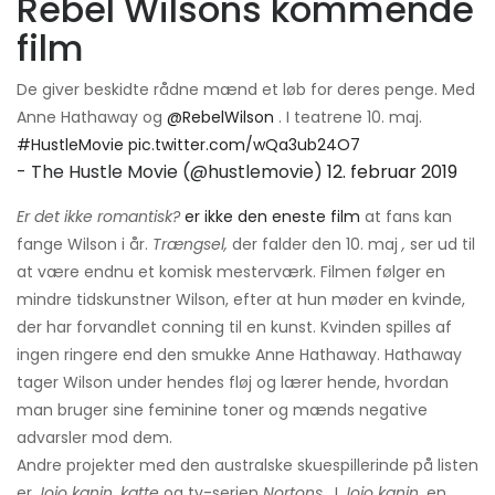
Rebel Wilsons kommende
film
De giver beskidte rådne mænd et løb for deres penge. Med
Anne Hathaway og
@RebelWilson
. I teatrene 10. maj.
#HustleMovie
pic.twitter.com/wQa3ub24O7
- The Hustle Movie (@hustlemovie)
12. februar 2019
Er det ikke romantisk?
er ikke den eneste film
at fans kan
fange Wilson i år.
Trængsel,
der falder den 10. maj
,
ser ud til
at være endnu et komisk mesterværk. Filmen følger en
mindre tidskunstner Wilson, efter at hun møder en kvinde,
der har forvandlet conning til en kunst. Kvinden spilles af
ingen ringere end den smukke Anne Hathaway. Hathaway
tager Wilson under hendes fløj og lærer hende, hvordan
man bruger sine feminine toner og mænds negative
advarsler mod dem.
Andre projekter med den australske skuespillerinde på listen
er
Jojo kanin, katte
og tv-serien
Nortons
. I
Jojo kanin,
en