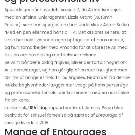
Spændinger når hovedet i sæson 7, da Ari krydser linjen
med en af ​​sine junioragenter, Lizzie Grant (Autumn
Reeser), som han spørger, om hun underskrev Aaron Sorkin
”Med en pen eller med hans c – k”. Det afsløres senere, at
Lizzie har holdt videooptagne optagelser af hans udbrud,
og hun samarbejder med Amanda for at afpreste Ari med
truslen om en retssag mod seksuel chikane.
Selvom båndene aldrig frigives, bliver der fortalt noget om
Ari's narrestreger, og han går glip af en stor mulighed med
NFL for at bringe et hold til Los Angeles. Nedfaldet fra denne
række begivenheder lægger stor vægt på hans personlige
og professionelle forhold, der kulminerer med en adskillelse
fra sin kone.
Ironisk nok,
USA i dag
rapporterede, at Jeremy Piven blev
beskyldt for seksuel forseelse på sættet af
Entourage
af
mange kvinder i 2018.
Mange af Entourages