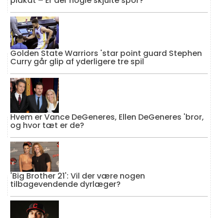
plakat – Er der nogle skjulte spor?
Golden State Warriors 'star point guard Stephen
Curry går glip af yderligere tre spil
Hvem er Vance DeGeneres, Ellen DeGeneres 'bror,
og hvor tæt er de?
'Big Brother 21': Vil der være nogen
tilbagevendende dyrlæger?