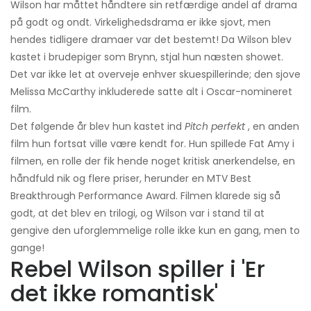
Wilson har måttet håndtere sin retfærdige andel af drama
på godt og ondt. Virkelighedsdrama er ikke sjovt, men
hendes tidligere dramaer var det bestemt! Da Wilson blev
kastet i brudepiger som Brynn, stjal hun næsten showet.
Det var ikke let at overveje enhver skuespillerinde; den sjove
Melissa McCarthy inkluderede satte alt i Oscar-nomineret
film.
Det følgende år blev hun kastet ind
Pitch perfekt
, en anden
film hun fortsat ville være kendt for. Hun spillede Fat Amy i
filmen, en rolle der fik hende noget kritisk anerkendelse, en
håndfuld nik og flere priser, herunder en MTV Best
Breakthrough Performance Award. Filmen klarede sig så
godt, at det blev en trilogi, og Wilson var i stand til at
gengive den uforglemmelige rolle ikke kun en gang, men to
gange!
Rebel Wilson spiller i 'Er
det ikke romantisk'