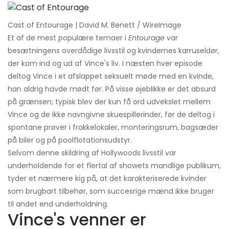
Cast of Entourage | David M. Benett / WireImage
Et af de mest populære temaer i
Entourage
var
besætningens overdådige livsstil og kvindernes karruseldør,
der kom ind og ud af Vince's liv. I næsten hver episode
deltog Vince i et afslappet seksuelt møde med en kvinde,
han aldrig havde mødt før. På visse øjeblikke er det absurd
på grænsen; typisk blev der kun få ord udvekslet mellem
Vince og de ikke navngivne skuespillerinder, før de deltog i
spontane prøver i frakkelokaler, monteringsrum, bagsæder
på biler og på poolflotationsudstyr.
Selvom denne skildring af Hollywoods livsstil var
underholdende for et flertal af showets mandlige publikum,
tyder et nærmere kig på, at det karakteriserede kvinder
som brugbart tilbehør, som succesrige mænd ikke bruger
til andet end underholdning.
Vince's venner er