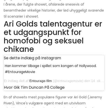
I årene, der fulgte showet, afslørede snesevis af
berømtheder virkelige historier, der lød uhyggeligt svarende
til scenarier i showet.
Ari Golds talentagentur er
et udgangspunkt for
homofobi og seksuel
chikane
Se dette indlæg på Instagram
Han kommer tilbage i spillet som kongen af ​​Hollywood.
#EntourageMovie
Et indlæg delt af
Entourage-film
(@entouragemovie) den 14. oktober 2015 kl. 14:29 PDT
Hvor Gik Tim Duncan På College
En af showets mest populære figurer var Ari Gold (Jeremy
Piven), Vince's vulgære agent med en utvivlsom