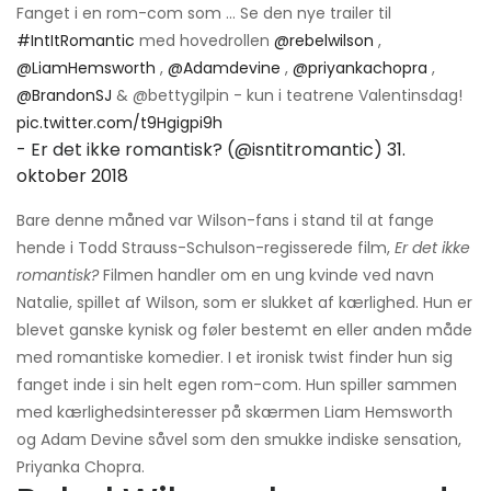
Fanget i en rom-com som ... Se den nye trailer til
#IntItRomantic
med hovedrollen
@rebelwilson
,
@LiamHemsworth
,
@Adamdevine
,
@priyankachopra
,
@BrandonSJ
& @bettygilpin - kun i teatrene Valentinsdag!
pic.twitter.com/t9Hgigpi9h
- Er det ikke romantisk? (@isntitromantic)
31.
oktober 2018
Bare denne måned var Wilson-fans i stand til at fange
hende i Todd Strauss-Schulson-regisserede film,
Er det ikke
romantisk?
Filmen handler om en ung kvinde ved navn
Natalie, spillet af Wilson, som er slukket af kærlighed. Hun er
blevet ganske kynisk og føler bestemt en eller anden måde
med romantiske komedier. I et ironisk twist finder hun sig
fanget inde i sin helt egen rom-com. Hun spiller sammen
med kærlighedsinteresser på skærmen Liam Hemsworth
og Adam Devine såvel som den smukke indiske sensation,
Priyanka Chopra.