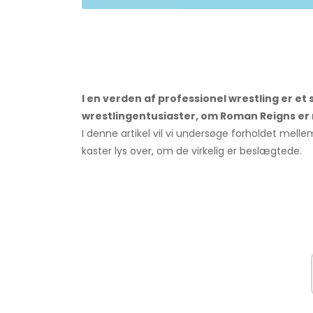
I en verden af ​​professionel wrestling er et 
wrestlingentusiaster, om Roman Reigns er 
I denne artikel vil vi undersøge forholdet me
kaster lys over, om de virkelig er beslægtede.