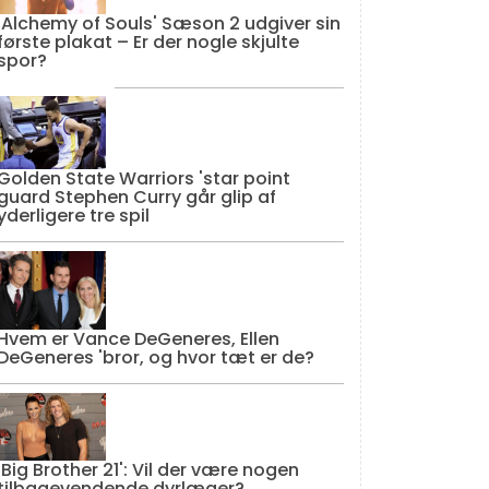
'Alchemy of Souls' Sæson 2 udgiver sin
første plakat – Er der nogle skjulte
spor?
Golden State Warriors 'star point
guard Stephen Curry går glip af
yderligere tre spil
Hvem er Vance DeGeneres, Ellen
DeGeneres 'bror, og hvor tæt er de?
'Big Brother 21': Vil der være nogen
tilbagevendende dyrlæger?