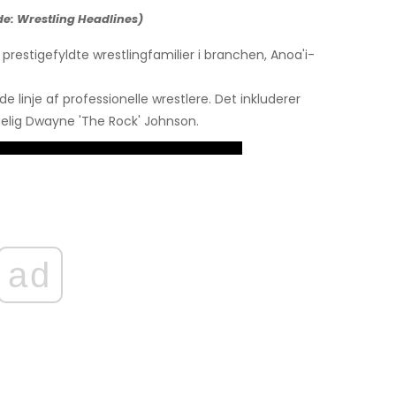
e: Wrestling Headlines)
prestigefyldte wrestlingfamilier i branchen, Anoa'i-
linje af professionelle wrestlere. Det inkluderer
gelig Dwayne 'The Rock' Johnson.
ad