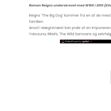
Roman Reigns underskrevet med WWE i 2010 (Kild
Reigns 'The Big Dog' kommer fra en af ​​de mest 
familien.
Anoa'i-slægtstræet kan prale af en imponerende 
Yokozuna, Rikishi, The Wild Samoans og selvføl