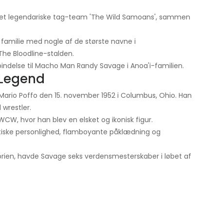
af det legendariske tag-team 'The Wild Samoans', sammen
 i familie med nogle af de største navne i
 The Bloodline-stalden.
bindelse til Macho Man Randy Savage i Anoa'i-familien.
 Legend
ario Poffo den 15. november 1952 i Columbus, Ohio. Han
 wrestler.
CW, hvor han blev en elsket og ikonisk figur.
stiske personlighed, flamboyante påklædning og
storien, havde Savage seks verdensmesterskaber i løbet af