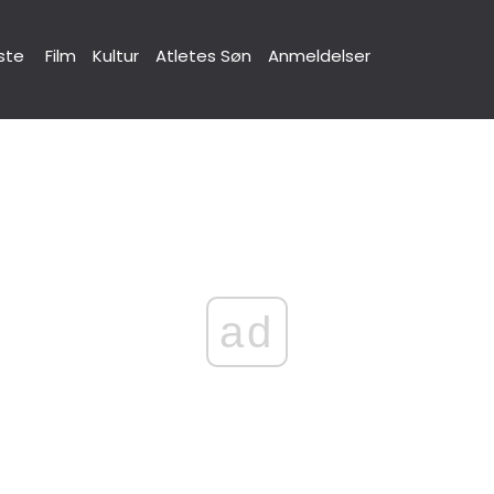
ste
Film
Kultur
Atletes Søn
Anmeldelser
ad