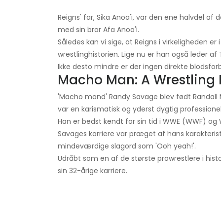
Reigns' far, Sika Anoa'i, var den ene halvdel 
med sin bror Afa Anoa'i.
Således kan vi sige, at Reigns i virkeligheden er
wrestlinghistorien. Lige nu er han også leder af
Ikke desto mindre er der ingen direkte blodsfor
Macho Man: A Wrestling
'Macho mand' Randy Savage blev født Randall M
var en karismatisk og yderst dygtig professionel
Han er bedst kendt for sin tid i WWE (WWF) og W
Savages karriere var præget af hans karakteri
mindeværdige slagord som 'Ooh yeah!'.
Udråbt som en af ​​de største prowrestlere i hi
sin 32-årige karriere.