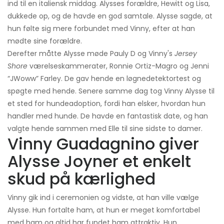
ind til en italiensk middag. Alysses forældre, Hewitt og Lisa,
dukkede op, og de havde en god samtale. Alysse sagde, at
hun følte sig mere forbundet med Vinny, efter at han
mødte sine forældre.
Derefter måtte Alysse møde Pauly D og Vinny's
Jersey
Shore
værelseskammerater, Ronnie Ortiz-Magro og Jenni
“JWoww” Farley. De gav hende en løgnedetektortest og
spøgte med hende. Senere samme dag tog Vinny Alysse til
et sted for hundeadoption, fordi han elsker, hvordan hun
handler med hunde. De havde en fantastisk date, og han
valgte hende sammen med Elle til sine sidste to damer.
Vinny Guadagnino giver
Alysse Joyner et enkelt
skud på kærlighed
Vinny gik ind i ceremonien og vidste, at han ville vælge
Alysse. Hun fortalte ham, at hun er meget komfortabel
med ham og altid har fundet ham attraktiv. Hun