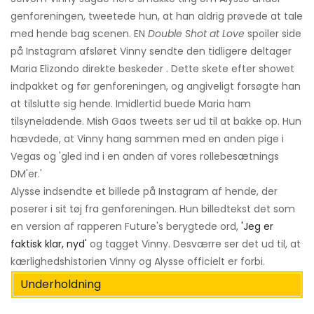
genforeningen, tweetede hun, at han aldrig prøvede at tale
med hende bag scenen. EN
Double Shot at Love
spoiler side
på Instagram afsløret Vinny sendte den tidligere deltager
Maria Elizondo direkte beskeder . Dette skete efter showet
indpakket og før genforeningen, og angiveligt forsøgte han
at tilslutte sig hende. Imidlertid buede Maria ham
tilsyneladende. Mish Gaos tweets ser ud til at bakke op. Hun
hævdede, at Vinny hang sammen med en anden pige i
Vegas og 'gled ind i en anden af ​​vores rollebesætnings
DM'er.'
Alysse indsendte et billede på Instagram af hende, der
poserer i sit tøj fra genforeningen. Hun billedtekst det som
en version af rapperen Future's berygtede ord,
'Jeg er
faktisk klar, nyd'
og tagget Vinny. Desværre ser det ud til, at
kærlighedshistorien Vinny og Alysse officielt er forbi.
Underholdning