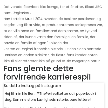
Det varede åbenbart ikke længe, ​​for et år efter, tilbød ABC
ham
Ungkarlen
.
Han fortalte
Stue
i 2014 hvordan de beskrev positionen og
sagde: ”Jeg fik at vide, at producenternes tankeproces var,
at de ville have en familiemand derhjemme, en fyr ved
siden af, der kunne være den fortrolige, en familie, der
havde en familie af egen.' Spikede det.
Resten er
Ungkarl
franchise historie . I tiden siden hentede
Harrison en anden sidekast, de fleste fans kender enten
ikke til eller refererer ikke på grund af sin nysgerrige natur.
Fans glemte dette
forvirrende karrierespil
Se dette indlæg på Instagram
Hej til min lille Ben. #ThePerfectLetter ud i paperback i
dag. Samme store kærlighedshistorie, bare lettere!