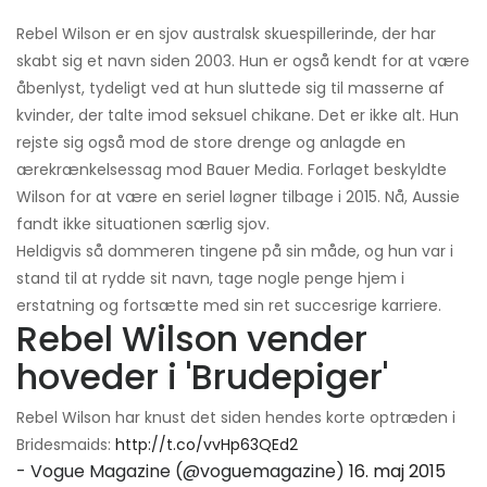
Rebel Wilson er en sjov australsk skuespillerinde, der har
skabt sig et navn siden 2003. Hun er også kendt for at være
åbenlyst, tydeligt ved at hun sluttede sig til masserne af
kvinder, der talte imod seksuel chikane. Det er ikke alt. Hun
rejste sig også mod de store drenge og anlagde en
ærekrænkelsessag mod Bauer Media. Forlaget beskyldte
Wilson for at være en seriel løgner tilbage i 2015. Nå, Aussie
fandt ikke situationen særlig sjov.
Heldigvis så dommeren tingene på sin måde, og hun var i
stand til at rydde sit navn, tage nogle penge hjem i
erstatning og fortsætte med sin ret succesrige karriere.
Rebel Wilson vender
hoveder i 'Brudepiger'
Rebel Wilson har knust det siden hendes korte optræden i
Bridesmaids:
http://t.co/vvHp63QEd2
- Vogue Magazine (@voguemagazine)
16. maj 2015