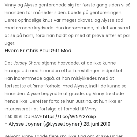
Vinny og Alysse genforenede sig for første gang siden vi så
hinanden for måneder siden, boede på genforeningen.
Deres oprindelige knus var meget akavet, og Alysse sad
med armene krydsede. Hun indrømmede, at det var svært
at se på ham, fordi han holdt op med at prøve efter et par
uger.
Hvem Er Chris Paul Gift Med
Det
Jersey Shore
stjerne hævdede, at de ikke kunne
hænge ud med hinanden efter forestillingen indpakket.
Han indrømmede også, at han mislykkedes med at
fortsætte et 'sms-forhold' med Alysse, indtil de kunne se
hinanden. Alysse begyndte at græde, og Vinny trøstede
hende ikke. Derefter fortalte hun Justina, at hun ikke er
interesseret i at forfølge et forhold til Vinny.
TAK SKAL DU HAVE
https://t.co/WrNYr2Ya5p
- Alysse Joyner (@LysseJoyner)
28. juni 2019
Selvom Vinny sagde flere smukke ting om Alysse under