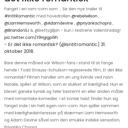
Fanget i en rom-com som ... Se den nye trailer til
#IntItRomantic
med hovedrollen
@rebelwilson
,
@LiamHemsworth
,
@Adamdevine
,
@priyankachopra
,
@BrandonSJ
& @bettygilpin - kun i teatrene Valentinsdag!
pic.twitter.com/t9Hgigpi9h
- Er det ikke romantisk? (@isntitromantic)
31.
oktober 2018
Bare denne måned var Wilson-fans i stand til at fange
hende i Todd Strauss-Schulson-regisserede film,
Er det ikke
romantisk?
Filmen handler om en ung kvinde ved navn
Natalie, spillet af Wilson, som er slukket af kærlighed. Hun er
blevet ganske kynisk og føler bestemt en eller anden måde
med romantiske komedier. I et ironisk twist finder hun sig
fanget inde i sin helt egen rom-com. Hun spiller sammen
med kærlighedsinteresser på skærmen Liam Hemsworth
og Adam Devine såvel som den smukke indiske sensation,
Priyanka Chopra.