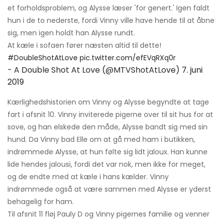
et forholdsproblem, og Alysse læser 'for genert.' Igen faldt
hun i de to nederste, fordi Vinny ville have hende til at åbne
sig, men igen holdt han Alysse rundt.
At kæle i sofaen fører næsten altid til dette!
#DoubleShotAtLove
pic.twitter.com/efEVqRXq0r
- A Double Shot At Love (@MTVShotAtLove)
7. juni
2019
Kærlighedshistorien om Vinny og Alysse begyndte at tage
fart i afsnit 10. Vinny inviterede pigerne over til sit hus for at
sove, og han elskede den måde, Alysse bandt sig med sin
hund. Da Vinny bad Elle om at gå med ham i butikken,
indrømmede Alysse, at hun følte sig lidt jaloux. Han kunne
lide hendes jalousi, fordi det var nok, men ikke for meget,
og de endte med at kæle i hans kælder. Vinny
indrømmede også at være sammen med Alysse er yderst
behagelig for ham.
Til afsnit 11 fløj Pauly D og Vinny pigernes familie og venner