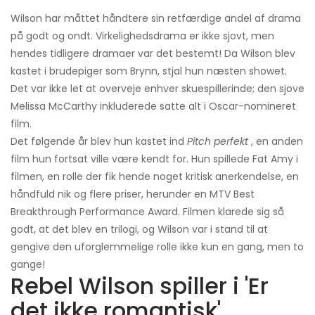
Wilson har måttet håndtere sin retfærdige andel af drama
på godt og ondt. Virkelighedsdrama er ikke sjovt, men
hendes tidligere dramaer var det bestemt! Da Wilson blev
kastet i brudepiger som Brynn, stjal hun næsten showet.
Det var ikke let at overveje enhver skuespillerinde; den sjove
Melissa McCarthy inkluderede satte alt i Oscar-nomineret
film.
Det følgende år blev hun kastet ind
Pitch perfekt
, en anden
film hun fortsat ville være kendt for. Hun spillede Fat Amy i
filmen, en rolle der fik hende noget kritisk anerkendelse, en
håndfuld nik og flere priser, herunder en MTV Best
Breakthrough Performance Award. Filmen klarede sig så
godt, at det blev en trilogi, og Wilson var i stand til at
gengive den uforglemmelige rolle ikke kun en gang, men to
gange!
Rebel Wilson spiller i 'Er
det ikke romantisk'