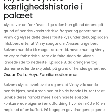
kærlighedshistorie i
palæet
Alysse var en fan-favorit lige siden hun gik ind dørene på
grund af hendes karakteristiske fregner og genert natur.
Vinny og Alysse delte deres første kys under debutepisoden
i klubben, efter at Vinny spøgte om Alysses lange ben.
Selvom hun ikke fik meget skærmtid, havde hun og Vinny
en ægte forbindelse, som alle følte siden da. Alysse
landede i de to nederste i Episode 8, da drengene tog
damerne rullende skøjteløb på grund af hendes generthed.
Oscar De La Hoya Familiemedlemmer
Selvom Alysse overbeviste sig om, at Vinny ville sende
hende hjem, besluttede han at holde hende i huset for at
udvikle deres forhold mere. I den næste episode
konkurrerede pigerne i en udfordring, hvor de måtte få en
nøgle ud af en kuffert. På bagagen gav drengene pigerne