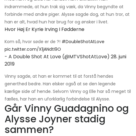
indrømmede, at hun trak sig væk, da Vinny begyndte at
forbinde med andre piger. Alysse sagde dog, at hun tror, ​​at
han er alt, hvad hun har brug for og ønsker i livet.
Hvor Høj Er Kyrie Irving I Fødderne
Kom så, hvor søde er de ?!
#DoubleShotAtLove
pic.twitter.com/X1jANdtI9O
- A Double Shot At Love (@MTVShotAtLove)
28. juni
2019
Vinny sagde, at han er kommet til at forstå hendes
generthed bedre. Han elsker også at se den legende
kærlige side af hende. Selvom Vinny og Elle har så meget til
fælles, har han en uforklarlig forbindelse til Alysse.
Går Vinny Guadagnino og
Alysse Joyner stadig
sammen?