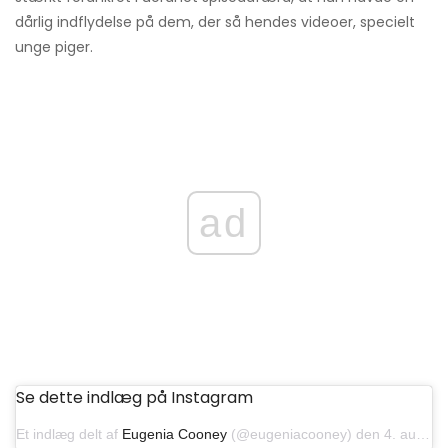
dårlig indflydelse på dem, der så hendes videoer, specielt
unge piger.
ad
Se dette indlæg på Instagram
Et indlæg delt af
Eugenia Cooney
(@eugeniacooney) den 4. august 2018 kl. 8:56 PDT