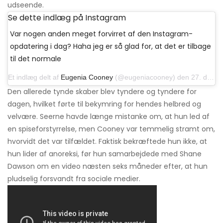
udseende.
Se dette indlæg på Instagram
Var nogen anden meget forvirret af den Instagram-
opdatering i dag? Haha jeg er så glad for, at det er tilbage
til det normale
Et indlæg delt af
Eugenia Cooney
(@eugeniacooney) den 27. december 2018 kl.9: 46 PST
Den allerede tynde skaber blev tyndere og tyndere for
dagen, hvilket førte til bekymring for hendes helbred og
velvære. Seerne havde længe mistanke om, at hun led af
en spiseforstyrrelse, men Cooney var temmelig stramt om,
hvorvidt det var tilfældet. Faktisk bekræftede hun ikke, at
hun lider af anoreksi, før hun samarbejdede med Shane
Dawson om en video næsten seks måneder efter, at hun
pludselig forsvandt fra sociale medier.