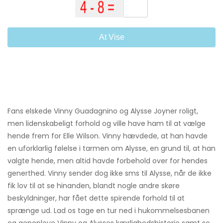
At Vise
Fans elskede Vinny Guadagnino og Alysse Joyner roligt,
men lidenskabeligt forhold og ville have ham til at vælge
hende frem for Elle Wilson. Vinny hævdede, at han havde
en uforklarlig følelse i tarmen om Alysse, en grund til, at han
valgte hende, men altid havde forbehold over for hendes
generthed. Vinny sender dog ikke sms til Alysse, når de ikke
fik lov til at se hinanden, blandt nogle andre skøre
beskyldninger, har fået dette spirende forhold til at
sprænge ud. Lad os tage en tur ned i hukommelsesbanen
og genopleve Vinny og Alysses kærlighedshistorie samt se,