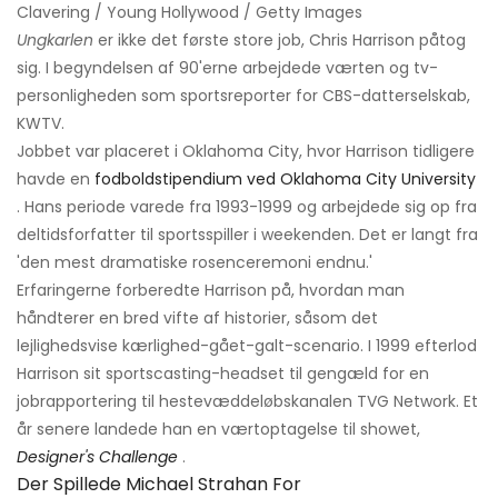
Clavering / Young Hollywood / Getty Images
Ungkarlen
er ikke det første store job, Chris Harrison påtog
sig. I begyndelsen af ​​90'erne arbejdede værten og tv-
personligheden som sportsreporter for CBS-datterselskab,
KWTV.
Jobbet var placeret i Oklahoma City, hvor Harrison tidligere
havde en
fodboldstipendium ved Oklahoma City University
. Hans periode varede fra 1993-1999 og arbejdede sig op fra
deltidsforfatter til sportsspiller i weekenden. Det er langt fra
'den mest dramatiske rosenceremoni endnu.'
Erfaringerne forberedte Harrison på, hvordan man
håndterer en bred vifte af historier, såsom det
lejlighedsvise kærlighed-gået-galt-scenario. I 1999 efterlod
Harrison sit sportscasting-headset til gengæld for en
jobrapportering til hestevæddeløbskanalen TVG Network. Et
år senere landede han en værtoptagelse til showet,
Designer's Challenge
.
Der Spillede Michael Strahan For