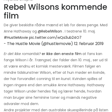
Rebel Wilsons kommende
film
De giver beskidte rådne mænd et løb for deres penge. Med
Anne Hathaway og
@RebelWilson
. I teatrene 10. maj.
#HustleMovie
pic.twitter.com/wQa3ub24O7
- The Hustle Movie (@hustlemovie)
12. februar 2019
Er det ikke romantisk?
er ikke den eneste film
at fans kan
fange Wilson i år.
Trængsel,
der falder den 10. maj
,
ser ud til
at være endnu et komisk mesterværk. Filmen følger en
mindre tidskunstner Wilson, efter at hun møder en kvinde,
der har forvandlet conning til en kunst. Kvinden spilles af
ingen ringere end den smukke Anne Hathaway. Hathaway
tager Wilson under hendes fløj og lærer hende, hvordan
man bruger sine feminine toner og mænds negative
advarsler mod dem.
Andre projekter med den australske skuespillerinde på listen