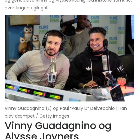
hvor tingene gik galt.
Vinny Guadagnino (L) og Paul “Pauly D” DelVecchio | Han
blev dæmpet / Getty Images
Vinny Guadagnino og
Alysse Joyners