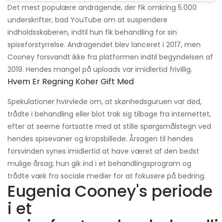
Det mest populære andragende, der fik omkring 5.000
underskrifter, bad YouTube om at suspendere
indholdsskaberen, indtil hun fik behandling for sin
spiseforstyrrelse. Andragendet blev lanceret i 2017, men
Cooney forsvandt ikke fra platformen indtil begyndelsen af
​​2019. Hendes mangel på uploads var imidlertid frivillig.
Hvem Er Regning Koher Gift Med
Spekulationer hvirvlede om, at skønhedsguruen var død,
trådte i behandling eller blot trak sig tilbage fra internettet,
efter at seerne fortsatte med at stille spørgsmålstegn ved
hendes spisevaner og kropsbillede. Årsagen til hendes
forsvinden synes imidlertid at have været af den bedst
mulige årsag; hun gik ind i et behandlingsprogram og
trådte væk fra sociale medier for at fokusere på bedring.
Eugenia Cooney's periode
i et