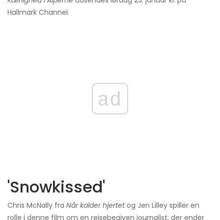
Kærlighed i Alperne
udsendes lørdag 23. januar kl. på
Hallmark Channel.
ad
'Snowkissed'
Chris McNally fra
Når kalder hjertet
og Jen Lilley spiller en
rolle i denne film om en rejsebegiven journalist, der ender