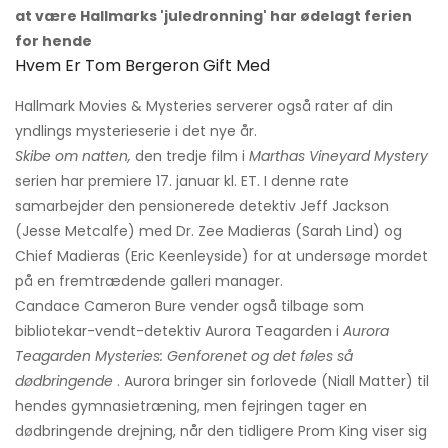
at være Hallmarks 'juledronning' har ødelagt ferien
for hende
Hvem Er Tom Bergeron Gift Med
Hallmark Movies & Mysteries serverer også rater af din
yndlings mysterieserie i det nye år.
Skibe om natten,
den tredje film i
Marthas Vineyard Mystery
serien har premiere 17. januar kl. ET. I denne rate
samarbejder den pensionerede detektiv Jeff Jackson
(Jesse Metcalfe) med Dr. Zee Madieras (Sarah Lind) og
Chief Madieras (Eric Keenleyside) for at undersøge mordet
på en fremtrædende galleri manager.
Candace Cameron Bure vender også tilbage som
bibliotekar-vendt-detektiv Aurora Teagarden i
Aurora
Teagarden Mysteries: Genforenet og det føles så
dødbringende
. Aurora bringer sin forlovede (Niall Matter) til
hendes gymnasietræning, men fejringen tager en
dødbringende drejning, når den tidligere Prom King viser sig