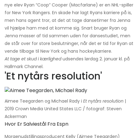
nye elev Ryan “Coop” Cooper (Macfarlane) er en NHL-spiller
for New York Rangers. En skade har lagt Ryans karriere på is,
men hans agent tror, ​​at det at tage dansetimer fra Jenna
vil hjælpe ham med at komme sig. Snart bruger Ryan og
Jenna masser af tid sammen uden for dansestudiet, men
de står over for store beslutninger, når det er tid for Ryan at
vende tilbage til New York og hans hockeykarriere.
At tage et skud i kærlighed
udsendes lørdag 2. januar kl. på
Hallmark Channel.
'Et nytårs resolution'
Aimee Teegarden og Michael Rady i
Et nytårs resolution
|
2019 Crown Media United States LLC / fotograf: Steven
Ackerman
Hvor Er Salviestål Fra Espn
Morgenudstillingsproducent Kelly (Aimee Teegarden)