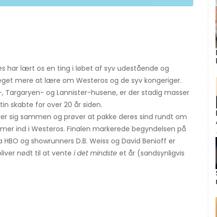
es
har lært os en ting i løbet af syv udestående og
eget mere at lære om Westeros og de syv kongeriger.
-, Targaryen- og Lannister-husene, er der stadig masser
n skabte for over 20 år siden.
rer sig sammen og prøver at pakke deres sind rundt om
mer ind i Westeros. Finalen markerede begyndelsen på
a HBO og showrunners D.B. Weiss og David Benioff er
liver nødt til at vente
i det mindste
et år (sandsynligvis