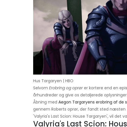
Hus Targaryen | HBO
Selvom
Erobring og oprør
er kortere end en epi
århundreder og give os detaljerede oplysninger o
Åbning med
Aegon Targaryens erobring af de s
gennem Roberts oprør, der fandt sted næsten 400
'Valyria's Last Scion: House Targaryen', vil det v
Valyria's Last Scion: Ho