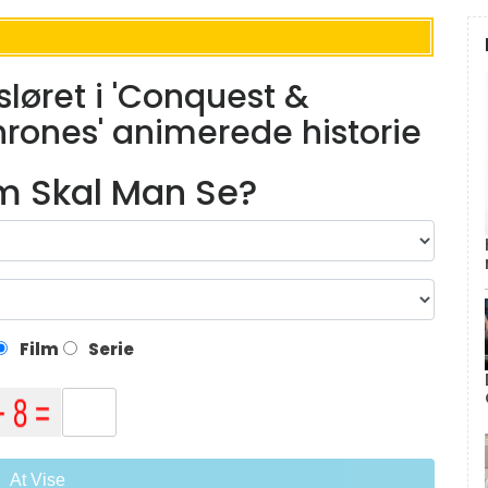
løret i 'Conquest &
hrones' animerede historie
lm Skal Man Se?
Film
Serie
At Vise