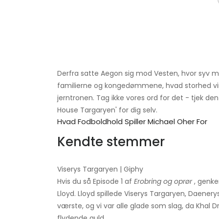
Derfra satte Aegon sig mod Vesten, hvor syv m
familierne og kongedømmene, hvad storhed virk
jerntronen. Tag ikke vores ord for det - tjek de
House Targaryen' for dig selv.
Hvad Fodboldhold Spiller Michael Oher For
Kendte stemmer
Viserys Targaryen | Giphy
Hvis du så Episode 1 af
Erobring og oprør
, genke
Lloyd. Lloyd spillede Viserys Targaryen, Daenery
værste, og vi var alle glade som slag, da Kha
flydende guld.