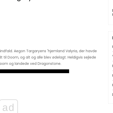
 indfald. Aegon Targaryens 'hjemland Valyria, der havde
t til Doom, og alt og alle blev ødelagt. Heldigvis sejlede
r Doom og landede ved Dragonstone.
ad