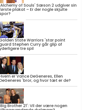
'Alchemy of Souls' Sæson 2 udgiver sin
første plakat – Er der nogle skjulte
spor?
Golden State Warriors 'star point
guard Stephen Curry går glip af
yderligere tre spil
Hvem er Vance DeGeneres, Ellen
DeGeneres 'bror, og hvor tæt er de?
'Big Brother 21': Vil der være nogen
tilbagevendende dyrlæger?