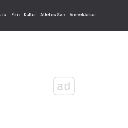
ste
Film
Kultur
Atletes Søn
Anmeldelser
ad