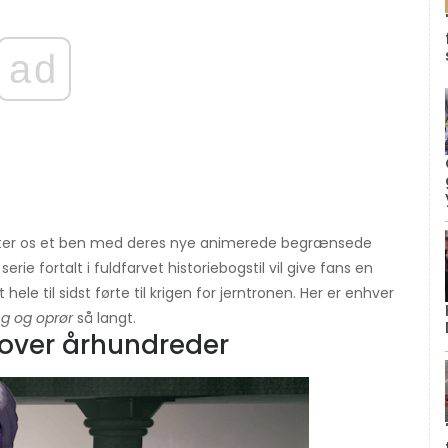
ad
 kaster os et ben med deres nye animerede begrænsede
rie fortalt i fuldfarvet historiebogstil vil give fans en
ele til sidst førte til krigen for jerntronen. Her er enhver
ng og oprør
så langt.
 over århundreder