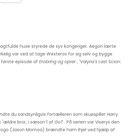
agtfulde huse styrede de syv kongeriger. Aegon lærte
elig var ved at tage Westeros for sig selv og bygge
n første episode af
Erobring og oprør
, 'Valyria's Last Scion:
ndte du sandsynligvis fortælleren som skuespiller Harry
s 'ældre bror, i sæson 1 af
GoT
. På serien var Viserys den
l Drogo (Jason Momoa) brændte ham ihjel ved hjælp af