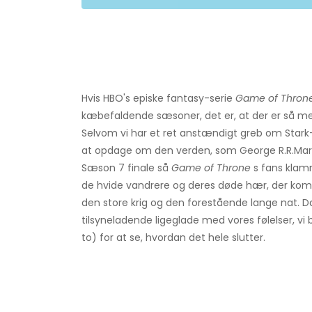
Hvis HBO's episke fantasy-serie
Game of Thron
kæbefaldende sæsoner, det er, at der er så m
Selvom vi har et ret anstændigt greb om Stark
at opdage om den verden, som George R.R.Marti
Sæson 7 finale så
Game of Throne
s fans klam
de hvide vandrere og deres døde hær, der kom
den store krig og den forestående lange nat. D
tilsyneladende ligeglade med vores følelser, vi b
to) for at se, hvordan det hele slutter.