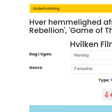
Underholdning
Hver hemmelighed afs
Rebellion', 'Game of T
Hvilken Fi
Dag I Ugen:
Genre:
Type: