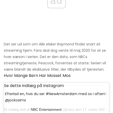
ad
Det ser ud som om
Alle elsker Raymond
finder snart sit
streaming hjem. Fans skal dog vente til maj 2020 for at se
hver sæson i serien. Det er den dato, som NBCs
streamingtjeneste, Peacock, forventes at starte. Serien vil
være blandt de eksklusive titler, der tilbydes af tjenesten.
Hvor Mange Børn Har Mosset Mos
Se dette indlæg på Instagram
Efterlad en, hvis du ser #NewAmsterdam med os i aften! :
@jockosims
Et indlæg delt af
NBC Entertainment
(@nbc) den 17. marts 2020 kl. 16:00 PDT