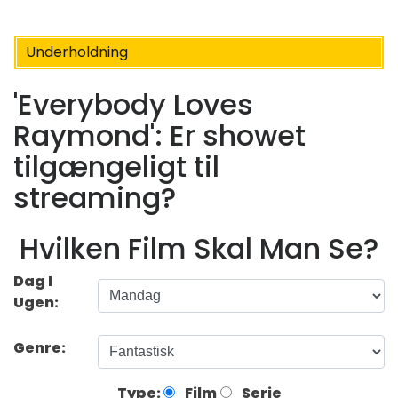
Underholdning
'Everybody Loves
Raymond': Er showet
tilgængeligt til
streaming?
Hvilken Film Skal Man Se?
Dag I
Ugen:
Genre:
Type:
Film
Serie