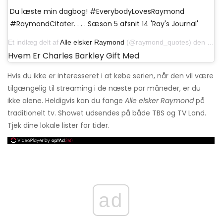
Du læste min dagbog! #EverybodyLovesRaymond
#RaymondCitater. . . . Sæson 5 afsnit 14 'Ray's Journal'
Et indlæg delt af
Alle elsker Raymond
(@raymond_quotes) den 16. marts 2020 kl. 8:57 PDT
Hvem Er Charles Barkley Gift Med
Hvis du ikke er interesseret i at købe serien, når den vil være
tilgængelig til streaming i de næste par måneder, er du
ikke alene. Heldigvis kan du fange
Alle elsker Raymond
på
traditionelt tv. Showet udsendes på både TBS og TV Land.
Tjek dine lokale lister for tider.
ad